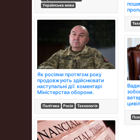
поши
Українська мова
проп
Тех
Як росіяни протягом року
продовжують здійснювати
Вади
наступальні дії: коментарі
зобо
Міністерства оборони.
вете
циві
Політика
Росія
Технологія
Пси