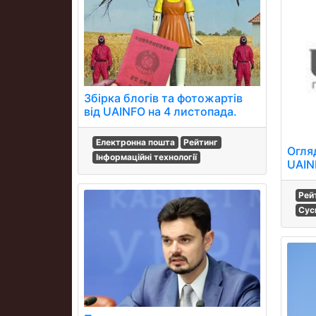
Збірка блогів та фотожартів
від UAINFO на 4 листопада.
Електронна пошта
Рейтинг
Огляд
Інформаційні технології
UAIN
Рей
Сус