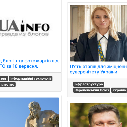
 блогів та фотожартів від
FO за 18 вересня.
П'ять етапів для зміцнен
суверенітету України
тинг
Інформаційні технології
Інфраструктура
пільство
Європейський Союз
Україна