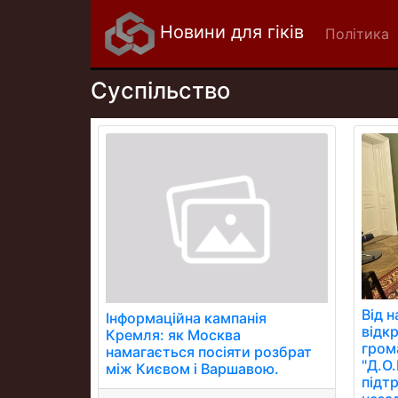
Новини для гіків
Політика
Суспільство
Від 
Інформаційна кампанія
відкр
Кремля: як Москва
гром
намагається посіяти розбрат
"Д.О
між Києвом і Варшавою.
підт