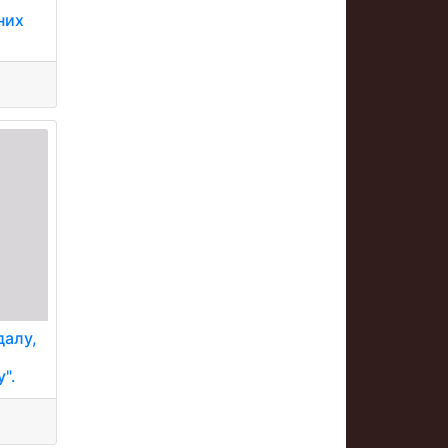
них
далу,
".