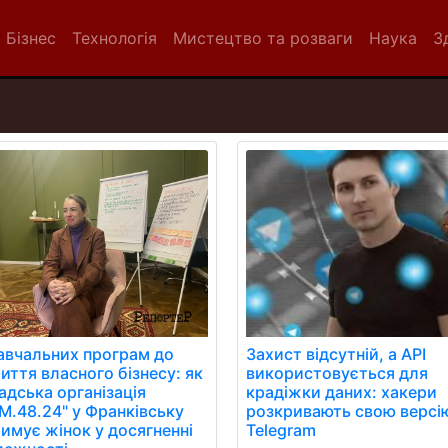
Бізнес
Технологія
Мистецтво та розваги
Наука
З
Захист відсутній, а API
навчальних програм до
використовується для
иття власного бізнесу: як
крадіжки даних: хакери
адська організація
розкривають свою версі
.М.48.24" у Франківську
Telegram
римує жінок у досягненні