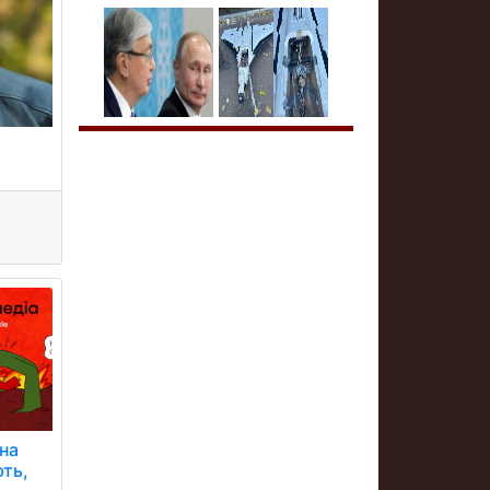
на
ють,