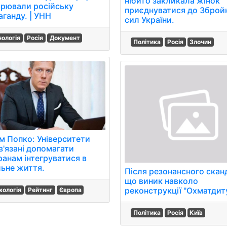
нібито закликала жінок
рювали російську
приєднуватися до Зброй
аганду. | УНН
сил України.
нологія
Росія
Документ
Політика
Росія
Злочин
м Попко: Університети
в'язані допомагати
ранам інтегруватися в
льне життя.
Після резонансного скан
що виник навколо
реконструкції "Охматдиту
хологія
Рейтинг
Європа
Політика
Росія
Київ