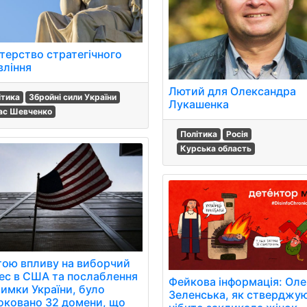
стерство стратегічного
вління
Лютий для Олександра
ітика
Збройні сили України
Лукашенка
ас Шевченко
Політика
Росія
Курська область
тою впливу на виборчий
ес в США та послаблення
Фейкова інформація: Оле
римки України, було
Зеленська, як стверджу
оковано 32 домени, що