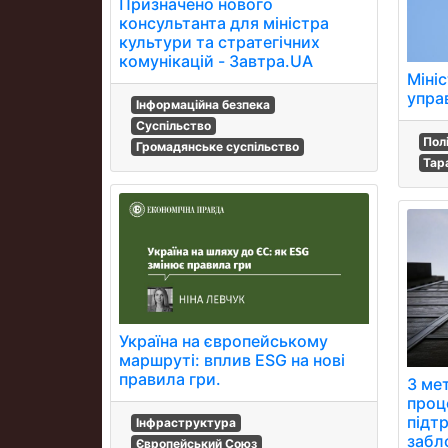
Призначено нового
консультанта для міністра
культури та стратегічних
комунікацій - Завтра.UA
Міні
упра
Інформаційна безпека
Суспільство
Пол
Громадянське суспільство
Тар
Україна на європейському
маршруті: вплив ESG на нові
правила гри.
З ме
проц
підт
Інфраструктура
забл
Європейський Союз