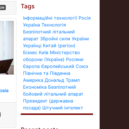
Tags
сія
Інформаційні технології
Росія
Україна
Технологія
Безпілотний літальний
апарат
Збройні сили України
Українці
Китай (регіон)
Бізнес
Київ
Міністерство
оборони (Україна)
Росіяни
Європа
Європейський Союз
Північна та Південна
Америка
Дональд Трамп
Економіка
Безпілотний
овів
бойовий літальний апарат
Президент (державна
посада)
Штучний інтелект