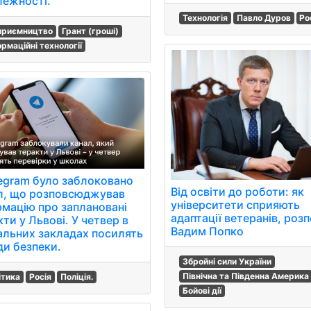
лежності.
Технологія
Павло Дуров
Ро
приємництво
Грант (гроші)
ормаційні технології
legram було заблоковано
Від освіти до роботи: як
л, що розповсюджував
університети сприяють
рмацію про заплановані
адаптації ветеранів, розп
ти у Львові. У четвер в
Вадим Попко
альних закладах посилять
ди безпеки.
Збройні сили України
Північна та Південна Америка
ітика
Росія
Поліція.
Бойові дії