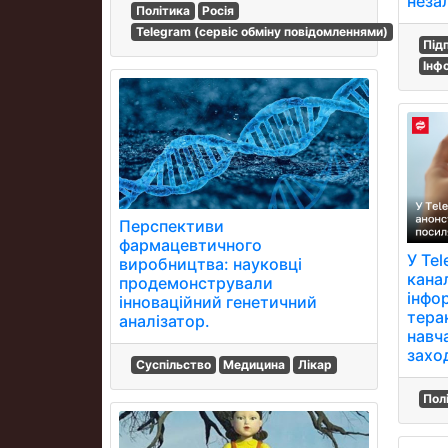
неза
Політика
Росія
Telegram (сервіс обміну повідомленнями)
Під
Інф
Перспективи
фармацевтичного
У Te
виробництва: науковці
кана
продемонстрували
інфо
інноваційний генетичний
терак
аналізатор.
навч
захо
Суспільство
Медицина
Лікар
Пол