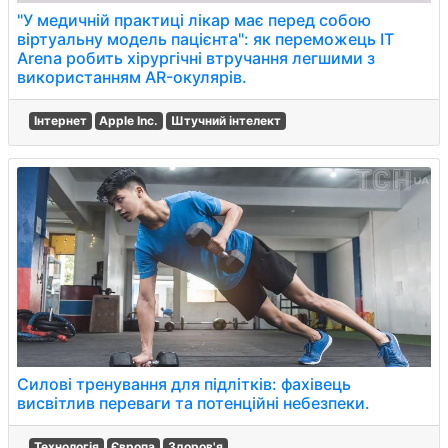
"У медичній практиці лікар має перед собою
віртуальну модель пацієнта": як переможець IT
Arena робить хірургічні втручання легшими з
використанням AR-окулярів.
Інтернет
Apple Inc.
Штучний інтелект
Силові тренування для підлітків: фахівець
висвітлив переваги та потенційні небезпеки.
Технологія
Європа
Здоров'я