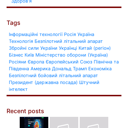
Здоров'я
Tags
Інформаційні технології
Росія
Україна
Технологія
Безпілотний літальний апарат
Збройні сили України
Українці
Китай (регіон)
Бізнес
Київ
Міністерство оборони (Україна)
Росіяни
Європа
Європейський Союз
Північна та
Південна Америка
Дональд Трамп
Економіка
Безпілотний бойовий літальний апарат
Президент (державна посада)
Штучний
інтелект
Recent posts