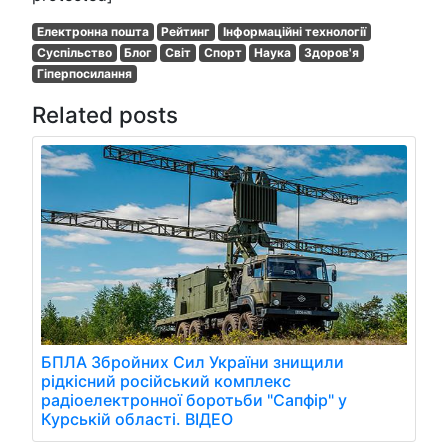
Електронна пошта
Рейтинг
Інформаційні технології
Суспільство
Блог
Світ
Спорт
Наука
Здоров'я
Гіперпосилання
Related posts
БПЛА Збройних Сил України знищили
рідкісний російський комплекс
радіоелектронної боротьби "Сапфір" у
Курській області. ВІДЕО