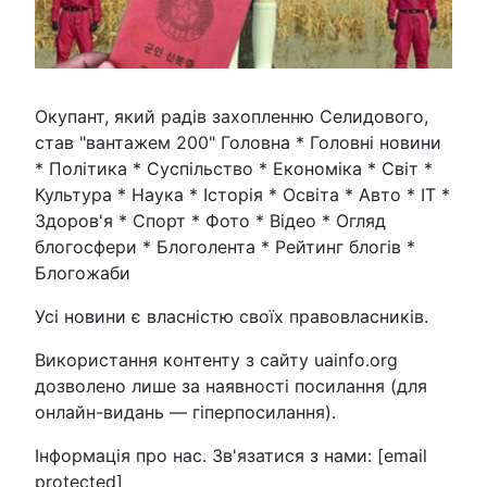
Окупант, який радів захопленню Селидового,
став "вантажем 200" Головна * Головні новини
* Політика * Суспільство * Економіка * Світ *
Культура * Наука * Історія * Освіта * Авто * IT *
Здоров'я * Спорт * Фото * Відео * Огляд
блогосфери * Блоголента * Рейтинг блогів *
Блогожаби
Усі новини є власністю своїх правовласників.
Використання контенту з сайту uainfo.org
дозволено лише за наявності посилання (для
онлайн-видань — гіперпосилання).
Інформація про нас. Зв'язатися з нами: [email
protected]