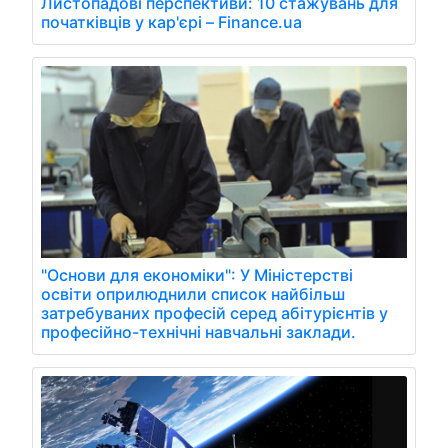
Листопадові перспективи: 10 стажувань для
початківців у кар'єрі – Finance.ua
"Основи для економіки": У Міністерстві
освіти оприлюднили список найбільш
затребуваних професій серед абітурієнтів у
професійно-технічні навчальні заклади.