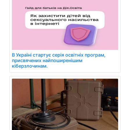
В Україні стартує серія освітніх програм,
присвячених найпоширенішим
кіберзлочинам.