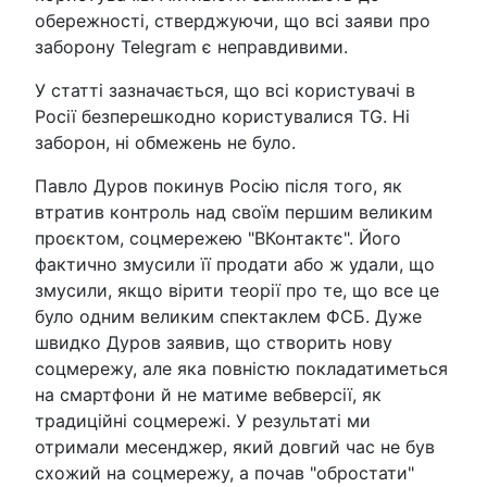
обережності, стверджуючи, що всі заяви про
заборону Telegram є неправдивими.
У статті зазначається, що всі користувачі в
Росії безперешкодно користувалися TG. Ні
заборон, ні обмежень не було.
Павло Дуров покинув Росію після того, як
втратив контроль над своїм першим великим
проєктом, соцмережею "ВКонтактє". Його
фактично змусили її продати або ж удали, що
змусили, якщо вірити теорії про те, що все це
було одним великим спектаклем ФСБ. Дуже
швидко Дуров заявив, що створить нову
соцмережу, але яка повністю покладатиметься
на смартфони й не матиме вебверсії, як
традиційні соцмережі. У результаті ми
отримали месенджер, який довгий час не був
схожий на соцмережу, а почав "обростати"