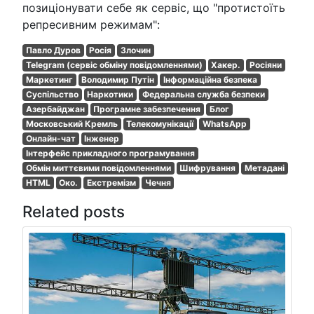
позиціонувати себе як сервіс, що "протистоїть
репресивним режимам":
Павло Дуров
Росія
Злочин
Telegram (сервіс обміну повідомленнями)
Хакер.
Росіяни
Маркетинг
Володимир Путін
Інформаційна безпека
Суспільство
Наркотики
Федеральна служба безпеки
Азербайджан
Програмне забезпечення
Блог
Московський Кремль
Телекомунікації
WhatsApp
Онлайн-чат
Інженер
Інтерфейс прикладного програмування
Обмін миттєвими повідомленнями
Шифрування
Метадані
HTML
Око.
Екстремізм
Чечня
Related posts