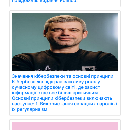
повідомляє видання Politico.
Значення кібербезпеки та основні принципи
Кібербезпека відіграє важливу роль у
сучасному цифровому світі, де захист
інформації стає все більш критичним.
Основні принципи кібербезпеки включають
наступне: 1. Використання складних паролів і
їх регулярна зм