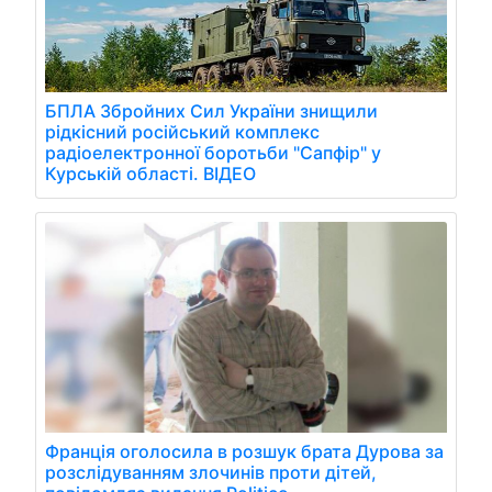
БПЛА Збройних Сил України знищили
рідкісний російський комплекс
радіоелектронної боротьби "Сапфір" у
Курській області. ВІДЕО
Франція оголосила в розшук брата Дурова за
розслідуванням злочинів проти дітей,