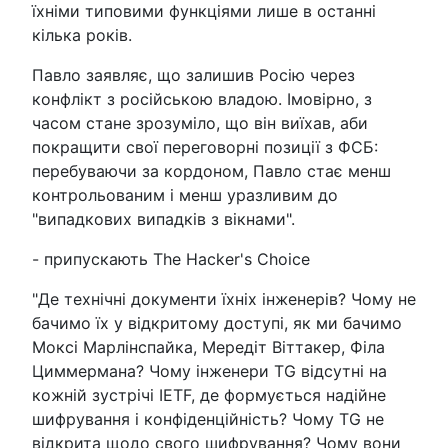
їхніми типовими функціями лише в останні
кілька років.
Павло заявляє, що залишив Росію через
конфлікт з російською владою. Імовірно, з
часом стане зрозуміло, що він виїхав, аби
покращити свої переговорні позиції з ФСБ:
перебуваючи за кордоном, Павло стає менш
контрольованим і менш уразливим до
"випадкових випадків з вікнами".
- припускають The Hacker's Choice
"Де технічні документи їхніх інженерів? Чому не
бачимо їх у відкритому доступі, як ми бачимо
Моксі Марлінспайка, Мередіт Віттакер, Філа
Циммермана? Чому інженери TG відсутні на
кожній зустрічі IETF, де формується надійне
шифрування і конфіденційність? Чому TG не
відкрита щодо свого шифрування? Чому вони