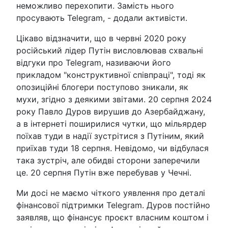
неможливо перехопити. Замість нього
просувають Telegram, - додали активісти.
Цікаво відзначити, що в червні 2020 року
російський лідер Путін висловлював схвальні
відгуки про Telegram, називаючи його
прикладом "конструктивної співпраці", тоді як
опозиційні блогери поступово зникали, як
мухи, згідно з деякими звітами. 20 серпня 2024
року Павло Дуров вирушив до Азербайджану,
а в інтернеті поширилися чутки, що мільярдер
поїхав туди в надії зустрітися з Путіним, який
приїхав туди 18 серпня. Невідомо, чи відбулася
така зустріч, але обидві сторони заперечили
це. 20 серпня Путін вже перебував у Чечні.
Ми досі не маємо чіткого уявлення про деталі
фінансової підтримки Telegram. Дуров постійно
заявляв, що фінансує проєкт власним коштом і