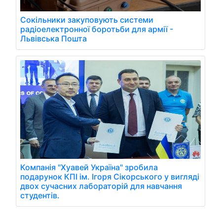
Сокільники закуповують системи
радіоелектронної боротьби для армії -
Львівська Пошта
Компанія "Хуавей Україна" зробила
подарунок КПІ ім. Ігоря Сікорського у вигляді
двох сучасних лабораторій для навчання
студентів.