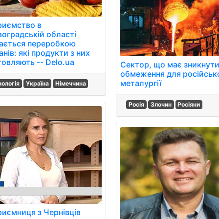
риємство в
воградській області
ається переробкою
нів: які продукти з них
товляють -- Delo.ua
Сектор, що має зникнути
обмеження для російськ
металургії
нологія
Україна
Німеччина
Росія
Злочин
Росіяни
риємниця з Чернівців