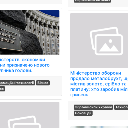
ністерстві економіки
їни призначено нового
упника голови.
Міністерство оборони
продало металобрухт, щ
ормаційні технології
Бізнес
містив золото, срібло та
платину: хто заробив мі
нес
гривень
Збройні сили України
Технол
Бойові дії