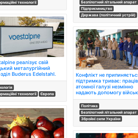
Безпілотний літальний апарат
ормаційні технології
Підприємництво
Держава (політичний устрій)
alpine реалізує свій
цький металургійний
зділ Buderus Edelstahl.
Конфлікт не припиняєтьс
підтримка триває: праці
атомної галузі незмінно
нологія
надають допомогу війсь
ормаційні технології
Європа
Політика
Безпілотний літальний апарат
Збройні сили України