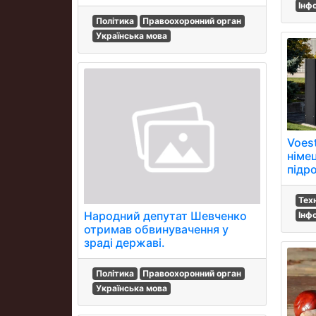
Інф
Політика
Правоохоронний орган
Українська мова
Voest
німе
підро
Тех
Народний депутат Шевченко
Інф
отримав обвинувачення у
зраді державі.
Політика
Правоохоронний орган
Українська мова