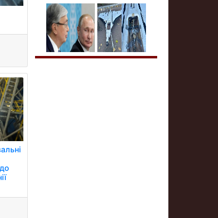
альні
 до
ії