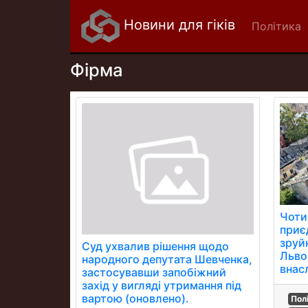
Новини для гіків
Політика
Фірма
Чоти
приє
зруй
Суд ухвалив рішення щодо
Льво
народного депутата Шевченка,
внасл
застосувавши запобіжний
захід у вигляді утримання під
вартою (оновлено).
Пол