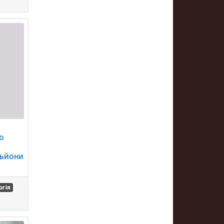
о
льйони
огія