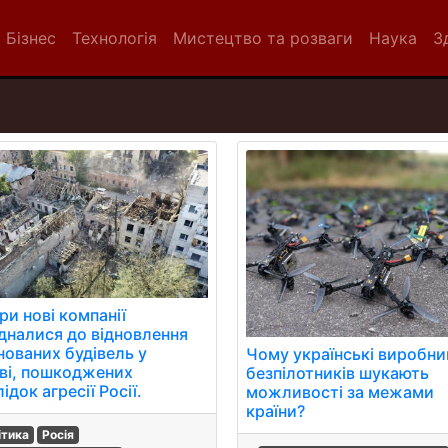
Бізнес
Технологія
Мистецтво та розваги
Наука
З
ри нові компанії
дналися до відновлення
нованих будівель у
Чому українські виробни
ві, пошкоджених
безпілотників шукають
ідок агресії Росії.
можливості за межами
країни?
ітика
Росія