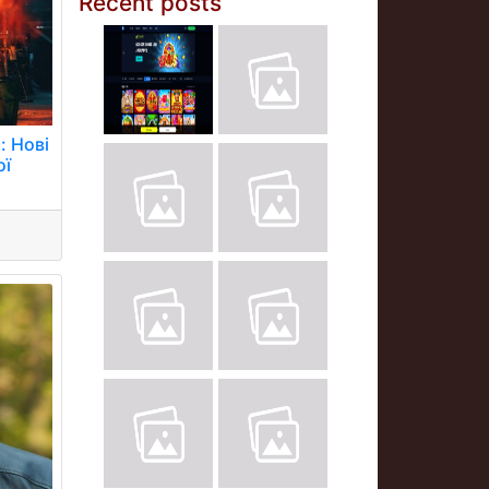
Recent posts
: Нові
ої