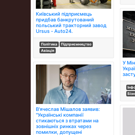
Київський підприємець
придбав банкрутований
польський тракторний завод
Ursus - Auto24.
Політика
Підприємництво
Авіація
У Мі
Укра
заст
Інф
Біз
В'ячеслав Мішалов заявив:
"Українські компанії
стикаються з втратами на
зовнішніх ринках через
помилки, допущені