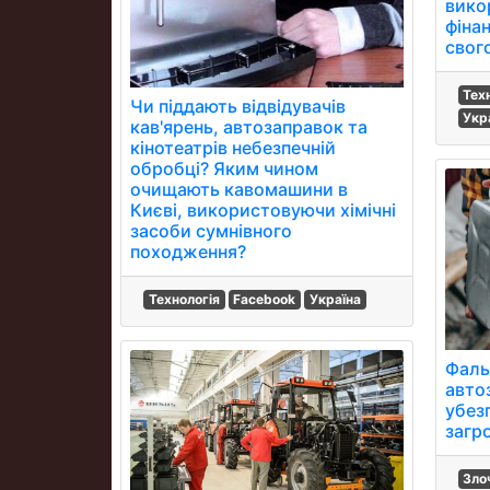
вико
фіна
свог
Тех
Чи піддають відвідувачів
Укр
кав'ярень, автозаправок та
кінотеатрів небезпечній
обробці? Яким чином
очищають кавомашини в
Києві, використовуючи хімічні
засоби сумнівного
походження?
Технологія
Facebook
Україна
Фаль
авто
убезп
загр
Зло