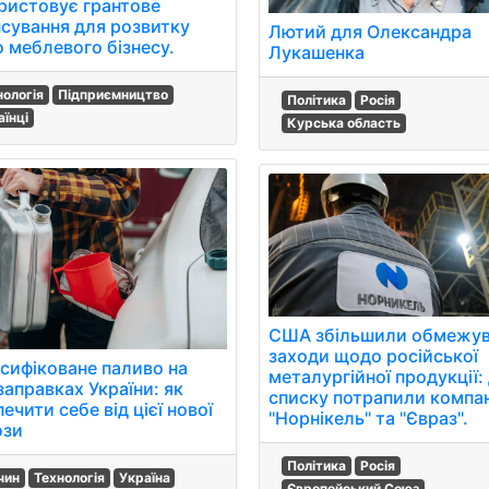
ристовує грантове
нсування для розвитку
Лютий для Олександра
о меблевого бізнесу.
Лукашенка
нологія
Підприємництво
Політика
Росія
аїнці
Курська область
США збільшили обмежув
заходи щодо російської
сифіковане паливо на
металургійної продукції:
заправках України: як
списку потрапили компан
ечити себе від цієї нової
"Норнікель" та "Євраз".
ози
Політика
Росія
чин
Технологія
Україна
Європейський Союз