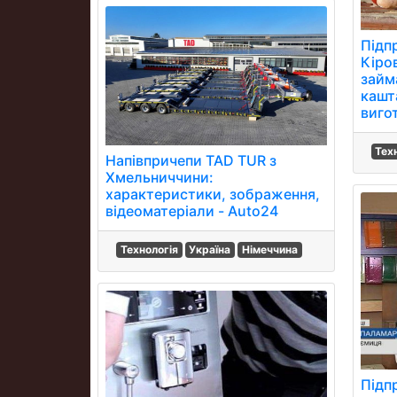
Підп
Кіро
займ
кашта
виго
Тех
Напівпричепи TAD TUR з
Хмельниччини:
характеристики, зображення,
відеоматеріали - Auto24
Технологія
Україна
Німеччина
Підп