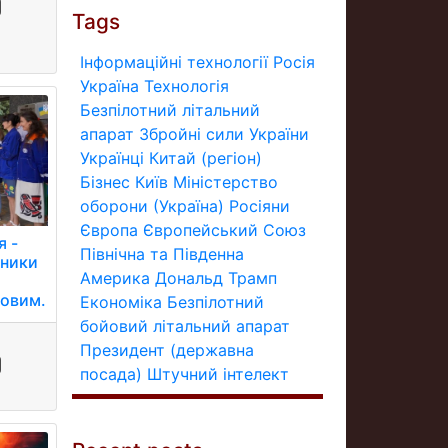
Tags
Інформаційні технології
Росія
Україна
Технологія
Безпілотний літальний
апарат
Збройні сили України
Українці
Китай (регіон)
Бізнес
Київ
Міністерство
оборони (Україна)
Росіяни
Європа
Європейський Союз
я -
Північна та Південна
вники
Америка
Дональд Трамп
ковим.
Економіка
Безпілотний
бойовий літальний апарат
Президент (державна
посада)
Штучний інтелект