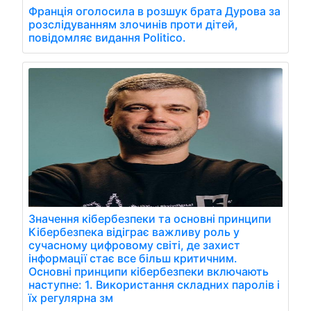
Франція оголосила в розшук брата Дурова за
розслідуванням злочинів проти дітей,
повідомляє видання Politico.
Значення кібербезпеки та основні принципи
Кібербезпека відіграє важливу роль у
сучасному цифровому світі, де захист
інформації стає все більш критичним.
Основні принципи кібербезпеки включають
наступне: 1. Використання складних паролів і
їх регулярна зм