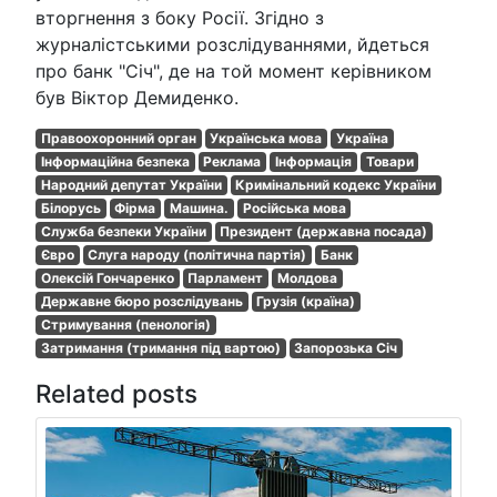
вторгнення з боку Росії. Згідно з
журналістськими розслідуваннями, йдеться
про банк "Січ", де на той момент керівником
був Віктор Демиденко.
Правоохоронний орган
Українська мова
Україна
Інформаційна безпека
Реклама
Інформація
Товари
Народний депутат України
Кримінальний кодекс України
Білорусь
Фірма
Машина.
Російська мова
Служба безпеки України
Президент (державна посада)
Євро
Слуга народу (політична партія)
Банк
Олексій Гончаренко
Парламент
Молдова
Державне бюро розслідувань
Грузія (країна)
Стримування (пенологія)
Затримання (тримання під вартою)
Запорозька Січ
Related posts