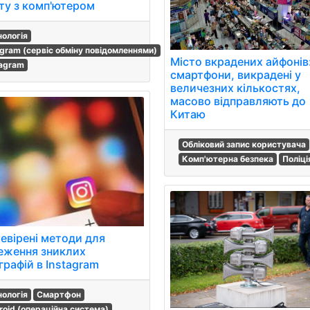
ту з комп'ютером
нологія
egram (сервіс обміну повідомленнями)
Місто вкрадених айфонів
tagram
смартфони, викрадені у
величезних кількостях,
масово відправляють до
Китаю
Обліковий запис користувача
Комп'ютерна безпека
Поліці
ревірені методи для
еження зниклих
графій в Instagram
нологія
Смартфон
roid (операційна система)