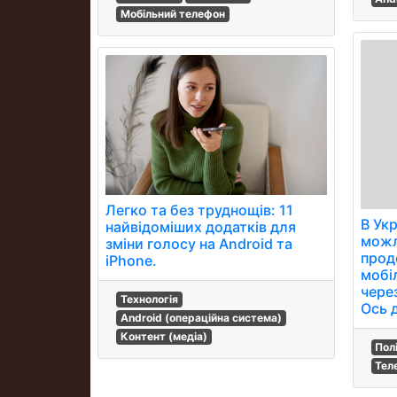
Мобільний телефон
Легко та без труднощів: 11
В Укр
найвідоміших додатків для
можл
зміни голосу на Android та
прод
iPhone.
мобі
чере
Технологія
Ось 
Android (операційна система)
Контент (медіа)
Пол
Тел