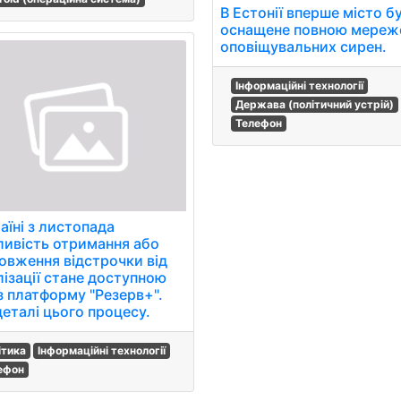
В Естонії вперше місто б
оснащене повною мере
оповіщувальних сирен.
Інформаційні технології
Держава (політичний устрій)
Телефон
аїні з листопада
ивість отримання або
овження відстрочки від
лізації стане доступною
з платформу "Резерв+".
деталі цього процесу.
ітика
Інформаційні технології
ефон