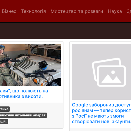
Бізнес
Технологія
Мистецтво та розваги
Наука
З
аки", що полюють на
отивника з висоти.
Google заборонив досту
ітика
росіянам — тепер корист
пілотний літальний апарат
з Росії не мають змоги
створювати нові акаунти
ція.