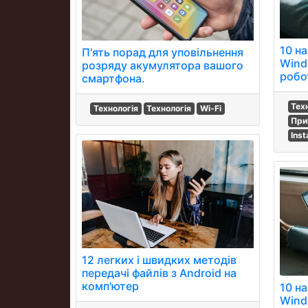
10 н
П'ять порад для уповільнення
Wind
розряду акумулятора вашого
робо
смартфона.
Тех
Технологія
Технологія
Wi-Fi
При
Ins
12 легких і швидких методів
передачі файлів з Android на
комп'ютер
10 н
Wind