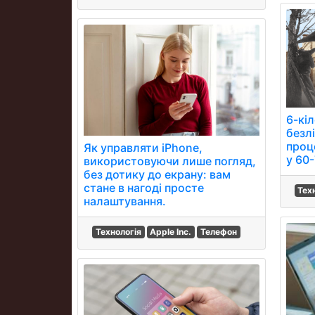
6-кі
безлі
проц
Як управляти iPhone,
у 60
використовуючи лише погляд,
без дотику до екрану: вам
стане в нагоді просте
Тех
налаштування.
Технологія
Apple Inc.
Телефон