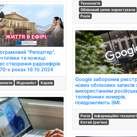
Технологія
Обліковий запис користувача
Росія
лограмовий "Репортер",
ч плівки та ножиці:
ес створення радіоефірів
-70-х роках 19.10.2024
Google заборонив реєст
нологія
Журналіст
Харків
нових облікових записів 
використанням російськ
телефонних номерів,
повідомляють ЗМІ.
Росія
Інформаційні технологі
Китай (регіон)