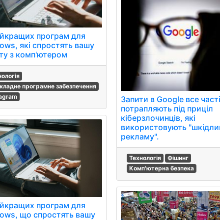
айкращих програм для
ows, які спростять вашу
ту з комп'ютером
нологія
кладне програмне забезпечення
tagram
Запити в Google все част
потрапляють під приціл
кіберзлочинців, які
використовують "шкідли
рекламу".
Технологія
Фішинг
Комп'ютерна безпека
айкращих програм для
ows, що спростять вашу