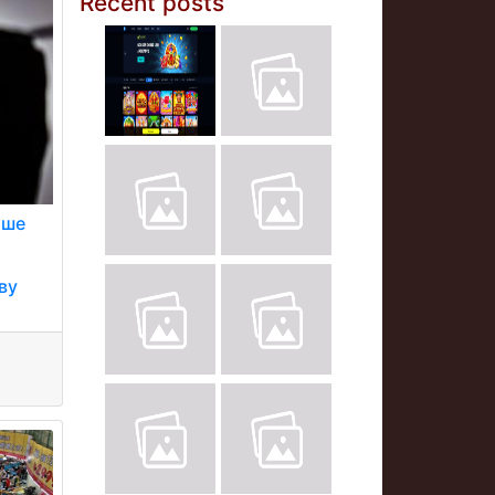
Recent posts
іше
ву