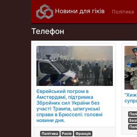
Новини для гіків
Політика
Телефон
Єврейський погром в
"Хиж
Амстердамі, підтримка
супр
Збройних сил України без
участі Трампа, шпигунські
справи в Брюсселі: головні
Пол
новини дня.
Без
Полі
Політика
Росія
Франція