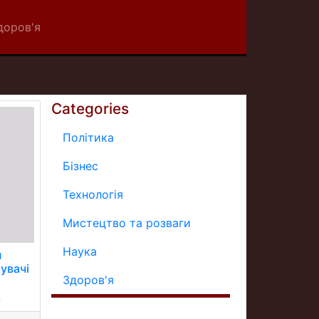
доров'я
Categories
Політика
Бізнес
Технологія
Мистецтво та розваги
Наука
п
увачі
Здоров'я
.