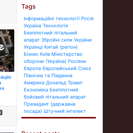
Tags
Інформаційні технології
Росія
Україна
Технологія
Безпілотний літальний
апарат
Збройні сили України
Українці
Китай (регіон)
Бізнес
Київ
Міністерство
оборони (Україна)
Росіяни
Європа
Європейський Союз
Північна та Південна
рацію
Америка
Дональд Трамп
з
их
Економіка
Безпілотний
бойовий літальний апарат
Президент (державна
посада)
Штучний інтелект
ї