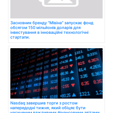
Засновник бренду "Мівіна" запускає фонд
обсягом 150 мільйонів доларів для
інвестування в інноваційні технологічні
стартапи.
Nasdaq завершив торги з ростом
напередодні тижня, який обіцяє бути
насиченим важливими фінансовими звітами.