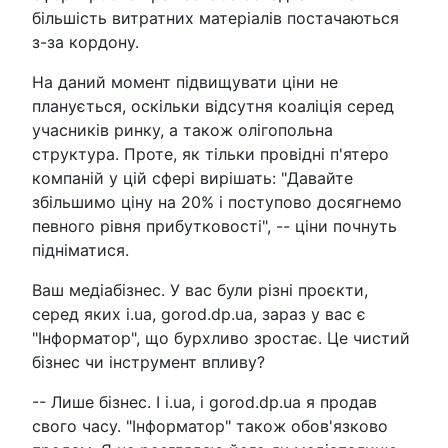
більшість витратних матеріалів постачаються
з-за кордону.
На даний момент підвищувати ціни не
планується, оскільки відсутня коаліція серед
учасників ринку, а також олігопольна
структура. Проте, як тільки провідні п'ятеро
компаній у цій сфері вирішать: "Давайте
збільшимо ціну на 20% і поступово досягнемо
певного рівня прибутковості", -- ціни почнуть
підніматися.
Ваш медіабізнес. У вас були різні проєкти,
серед яких i.ua, gorod.dp.ua, зараз у вас є
"Інформатор", що бурхливо зростає. Це чистий
бізнес чи інструмент впливу?
-- Лише бізнес. І i.ua, і gorod.dp.ua я продав
свого часу. "Інформатор" також обов'язково