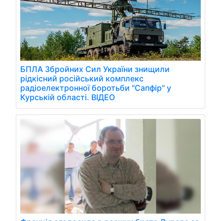
БПЛА Збройних Сил України знищили
рідкісний російський комплекс
радіоелектронної боротьби "Сапфір" у
Курській області. ВІДЕО