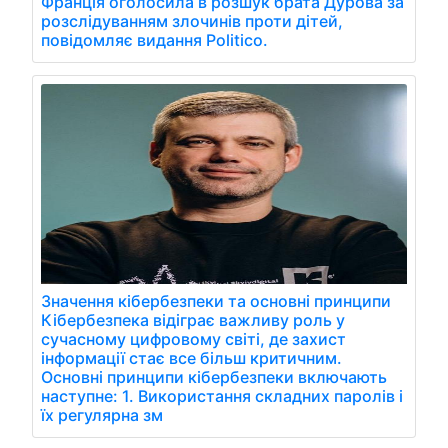
Франція оголосила в розшук брата Дурова за
розслідуванням злочинів проти дітей,
повідомляє видання Politico.
Значення кібербезпеки та основні принципи
Кібербезпека відіграє важливу роль у
сучасному цифровому світі, де захист
інформації стає все більш критичним.
Основні принципи кібербезпеки включають
наступне: 1. Використання складних паролів і
їх регулярна зм