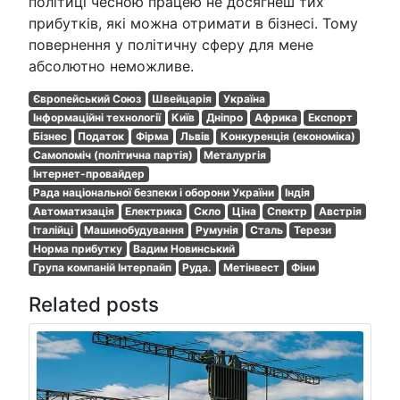
політиці чесною працею не досягнеш тих
прибутків, які можна отримати в бізнесі. Тому
повернення у політичну сферу для мене
абсолютно неможливе.
Європейський Союз
Швейцарія
Україна
Інформаційні технології
Київ
Дніпро
Африка
Експорт
Бізнес
Податок
Фірма
Львів
Конкуренція (економіка)
Самопоміч (політична партія)
Металургія
Інтернет-провайдер
Рада національної безпеки і оборони України
Індія
Автоматизація
Електрика
Скло
Ціна
Спектр
Австрія
Італійці
Машинобудування
Румунія
Сталь
Терези
Норма прибутку
Вадим Новинський
Група компаній Інтерпайп
Руда.
Метінвест
Фіни
Related posts