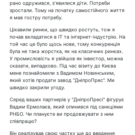
рано одружився, з'явилися діти. Потреби
зростали. Тому на початку самостійного життя
я мав гостру потребу.
Цікавили ринки, що швидко ростуть, тож я
почав вкладатися в IT та інтернет-індустрію. На
той час це було щось нове, тому конкуренція
була не така жорстка, як на класичних ринках.
У промисловість я увійшов як інвестор, можна
сказати, випадково. Під час візиту до Києва
мене познайомили з Вадимом Новинським,
який хотів продати завод "ДніпроПрес". Ми
швидко закрили угоду.
Серед ваших партнерів у "ДніпроПресі" фігурує
Вадим Єрмолаєв, який опинився під санкціями
РНБО. Чи плануєте ви продовжувати з ним
співпрацю?
Він реалізував свою частку ще до введення