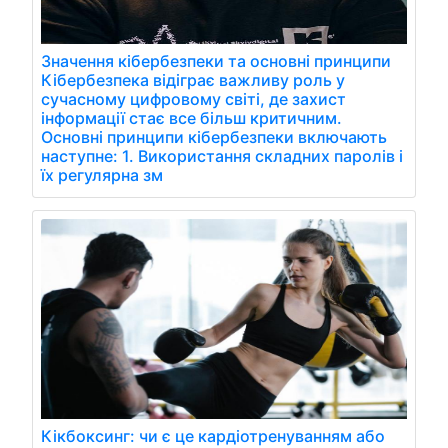
Значення кібербезпеки та основні принципи
Кібербезпека відіграє важливу роль у
сучасному цифровому світі, де захист
інформації стає все більш критичним.
Основні принципи кібербезпеки включають
наступне: 1. Використання складних паролів і
їх регулярна зм
Кікбоксинг: чи є це кардіотренуванням або