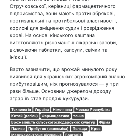
Стручковської, керівниці фармацевтичного
підприємства, вони мають протинабрякові,
протизапальні та протибольові властивості,
корисні для зміцнення судин і розрідження
крові. На основі кінського каштана
виготовляють різноманітні лікарські засоби,
включаючи таблетки, капсули, свічки та
ін'єкції.
Варто зазначити, що врожай минулого року
виявився для українських агрокомпаній значно
прибутковішим, ніж прогнозувалося — у три
рази більше. Основним джерелом доходу
аграріїв став продаж кукурудзи.
Технологія
Україна
Німеччина
Чеська Республіка
Китай (регіон)
Фармацевтика
тонна
Врожайність сільськогосподарських культур
Фірма
Паливо
Прибуток (економіка)
Польща
Кров
Медикаментозне лікування
Болгарія