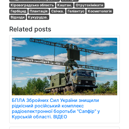
Кіровоградська область
Каштан.
Отрутохімікати
Гербіцид
Плантація
Свічка.
Геліантус
Косметологія
Відходи
Кукурудза.
Related posts
БПЛА Збройних Сил України знищили
рідкісний російський комплекс
радіоелектронної боротьби "Сапфір" у
Курській області. ВІДЕО