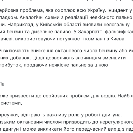
рйозна проблема, яка охоплює всю Україну. Інцидент у
падком. Аналогічні схеми з реалізації неякісного пально
ни. Наприклад, у Київській області виявили нелегальну
ий бензин та дизельне паливо. У Закарпатті фальсифіка
качеві, використовуючи потужності компанії з Києва.
ай включають зниження октанового числа бензину або й
них добавок. Ці дії дозволяють злочинцям зменшити
прибуток, продаючи неякісне пальне за ціною
їв
же призвести до серйозних проблем для водіїв. Найбі
 системи,
орсунки, відіграють важливу роль у роботі двигуна.
низьким октановим числом призводить до нерегулярног
 двигун і може викликати його передчасний вихід з лад