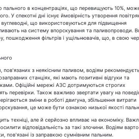
 до пального в концентраціях, що перевищують 10%, мож
го. У спекотні дні існує ймовірність утворення повітря
і вуглеводні, що використовуються для підвищення
пливають на систему впорскування та паливопроводи. В
, пошкодження фільтрів і ущільнювачів, що, в свою чер
ьного
 пов'язаних з неякісним паливом, водіям рекомендуєт
заправних станціях, які мають позитивні відгуки та
ками. Офіційні мережі АЗС дотримуються строгих
ять перевірки. Також важливо звертати увагу на поведі
ерігаються зміни в роботі двигуна, збільшення витрати
рскування, це може бути ознакою низької якості пальн
ить техніці, але й серйозно впливає на економіку. Важ
осилити відповідальність за такі злочини. Водіям варто
и, пов'язані із заправкою сумнівним пальним.