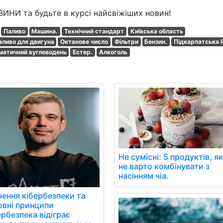
ВИНИ та будьте в курсі найсвіжіших новин!
Паливо
Машина.
Технічний стандарт
Київська область
аливо для двигуна
Октанове число
Фільтри
Бензин.
Підкарпатська 
матичний вуглеводень
Естер.
Алкоголь
Не сумісні: 5 продуктів, як
не варто комбінувати з
насінням чіа.
чення кібербезпеки та
овні принципи
рбезпека відіграє