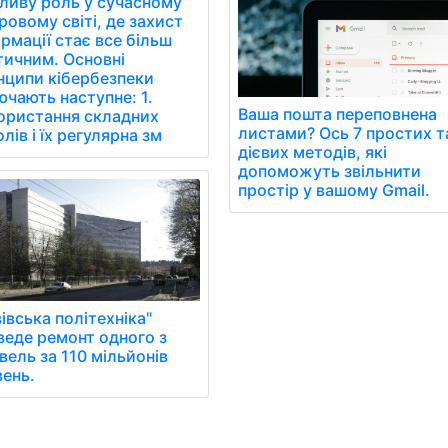
ливу роль у сучасному
овому світі, де захист
рмації стає все більш
тичним. Основні
нципи кібербезпеки
чають наступне: 1.
Ваша пошта переповнена
ористання складних
листами? Ось 7 простих т
лів і їх регулярна зм
дієвих методів, які
допоможуть звільнити
простір у вашому Gmail.
івська політехніка"
веде ремонт одного з
вель за 110 мільйонів
вень.