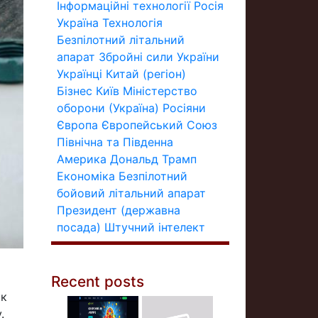
Інформаційні технології
Росія
Україна
Технологія
Безпілотний літальний
апарат
Збройні сили України
Українці
Китай (регіон)
Бізнес
Київ
Міністерство
оборони (Україна)
Росіяни
Європа
Європейський Союз
Північна та Південна
Америка
Дональд Трамп
Економіка
Безпілотний
бойовий літальний апарат
Президент (державна
посада)
Штучний інтелект
Recent posts
ок
.