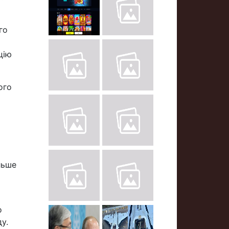
го
цію
ого
льше
о
у.