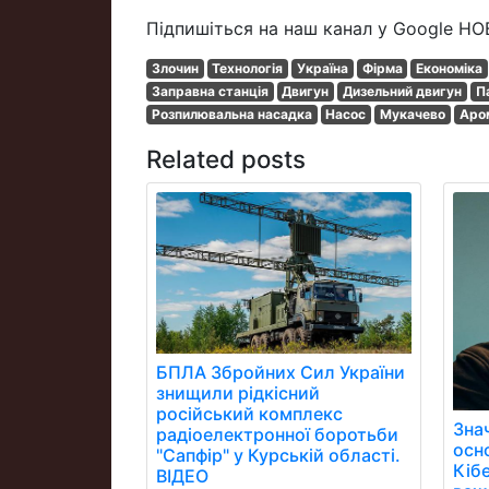
Підпишіться на наш канал у Google НО
Злочин
Технологія
Україна
Фірма
Економіка
Заправна станція
Двигун
Дизельний двигун
П
Розпилювальна насадка
Насос
Мукачево
Аро
Related posts
БПЛА Збройних Сил України
знищили рідкісний
російський комплекс
Зна
радіоелектронної боротьби
осн
"Сапфір" у Курській області.
Кібе
ВІДЕО