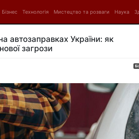
Бізнес
Технологія
Мистецтво та розваги
Наука
З
а автозаправках України: як
 нової загрози
Бі