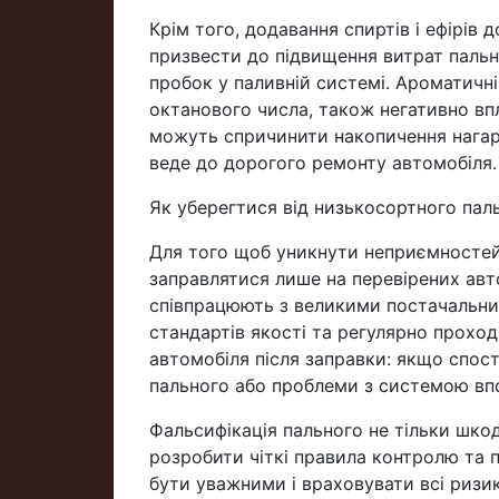
Крім того, додавання спиртів і ефірів
призвести до підвищення витрат пально
пробок у паливній системі. Ароматичн
октанового числа, також негативно в
можуть спричинити накопичення нагару
веде до дорогого ремонту автомобіля.
Як уберегтися від низькосортного пал
Для того щоб уникнути неприємностей,
заправлятися лише на перевірених авто
співпрацюють з великими постачальни
стандартів якості та регулярно проход
автомобіля після заправки: якщо спост
пального або проблеми з системою впо
Фальсифікація пального не тільки шкод
розробити чіткі правила контролю та п
бути уважними і враховувати всі ризик