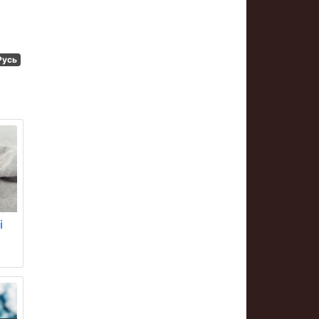
Русь
і