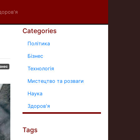
доров'я
Categories
Політика
Бізнес
знес
Технологія
Мистецтво та розваги
Наука
Здоров'я
Tags