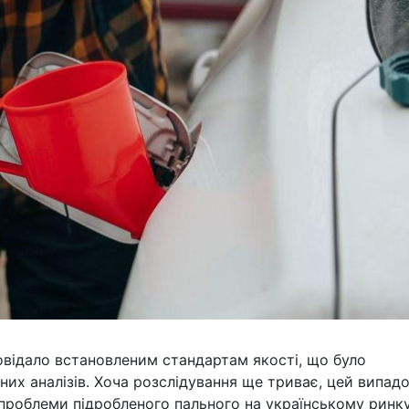
повідало встановленим стандартам якості, що було
их аналізів. Хоча розслідування ще триває, цей випад
роблеми підробленого пального на українському ринку