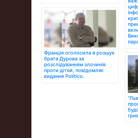
важ
цифр
інфо
кри
при
вклю
Вик
паро
Франція оголосила в розшук
брата Дурова за
розслідуванням злочинів
проти дітей, повідомляє
видання Politico.
"Льв
про
буді
гри