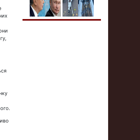
е
них
они
гу,
ься
нку
ого.
ливо