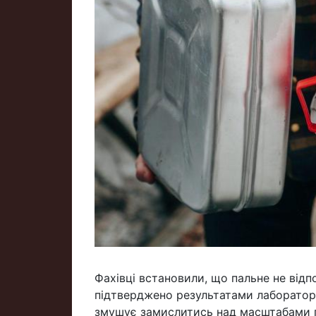
Фахівці встановили, що пальне не від
підтверджено результатами лабораторн
змушує замислитись над масштабами п