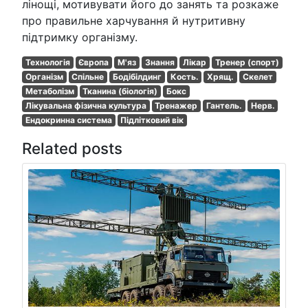
лінощі, мотивувати його до занять та розкаже
про правильне харчування й нутритивну
підтримку організму.
Технологія
Європа
М'яз
Знання
Лікар
Тренер (спорт)
Організм
Спільне
Бодібілдинг
Кость.
Хрящ.
Скелет
Метаболізм
Тканина (біологія)
Бокс
Лікувальна фізична культура
Тренажер
Гантель.
Нерв.
Ендокринна система
Підлітковий вік
Related posts