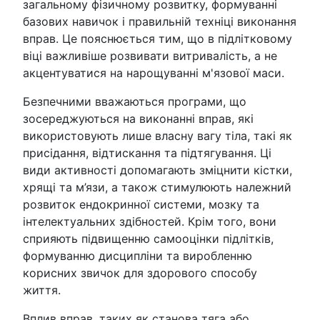
загальному фізичному розвитку, формуванні
базових навичок і правильній техніці виконання
вправ. Це пояснюється тим, що в підлітковому
віці важливіше розвивати витривалість, а не
акцентуватися на нарощуванні м'язової маси.
Безпечними вважаються програми, що
зосереджуються на виконанні вправ, які
використовують лише власну вагу тіла, такі як
присідання, відтискання та підтягування. Ці
види активності допомагають зміцнити кістки,
хрящі та м’язи, а також стимулюють належний
розвиток ендокринної системи, мозку та
інтелектуальних здібностей. Крім того, вони
сприяють підвищенню самооцінки підлітків,
формуванню дисципліни та виробленню
корисних звичок для здорового способу
життя.
Вплив вправ, таких як станова тяга або