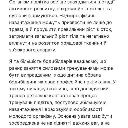
Організм підлітка все ще знаходиться в стадії
активного розвитку, зокрема його скелет та
суглоби формуються. Надмірні фізичні
навантаження можуть призвести не лише до
травм, а й порушити правильний ріст кісток,
затримати загальний ріст тіла та негативно
вплинути на розвиток хрящової тканини й
зв'язкового апарату.
Я та більшість бодибілдерів вважаємо, що
раннє заняття силовими тренуваннями може
бути виправданим, якщо дитина обрала
бодибілдинг як своє професійне покликання. У
такому випадку важливо, щоб досвідчений
тренер ретельно контролював процес
тренувань підлітка, поступово збільшуючи
навантаження і враховуючи особливості
молодого організму. Основна увага має бути
зосереджена не на піднятті важких ваг, а на