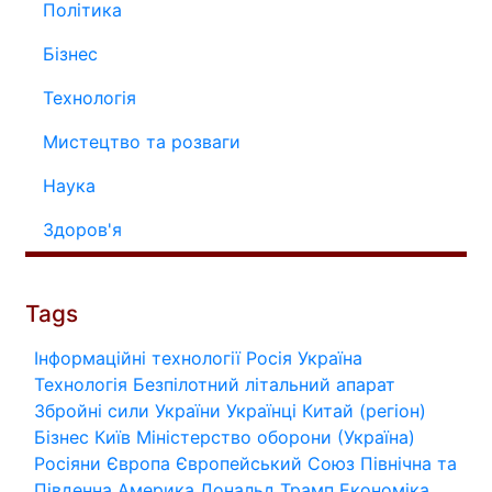
Політика
Бізнес
Технологія
Мистецтво та розваги
Наука
Здоров'я
Tags
Інформаційні технології
Росія
Україна
Технологія
Безпілотний літальний апарат
Збройні сили України
Українці
Китай (регіон)
Бізнес
Київ
Міністерство оборони (Україна)
Росіяни
Європа
Європейський Союз
Північна та
Південна Америка
Дональд Трамп
Економіка