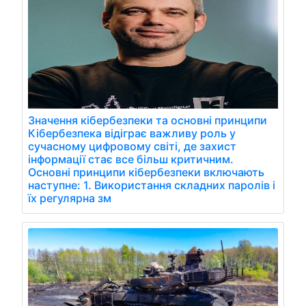
Значення кібербезпеки та основні принципи
Кібербезпека відіграє важливу роль у
сучасному цифровому світі, де захист
інформації стає все більш критичним.
Основні принципи кібербезпеки включають
наступне: 1. Використання складних паролів і
їх регулярна зм