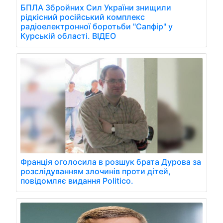
БПЛА Збройних Сил України знищили
рідкісний російський комплекс
радіоелектронної боротьби "Сапфір" у
Курській області. ВІДЕО
Франція оголосила в розшук брата Дурова за
розслідуванням злочинів проти дітей,
повідомляє видання Politico.