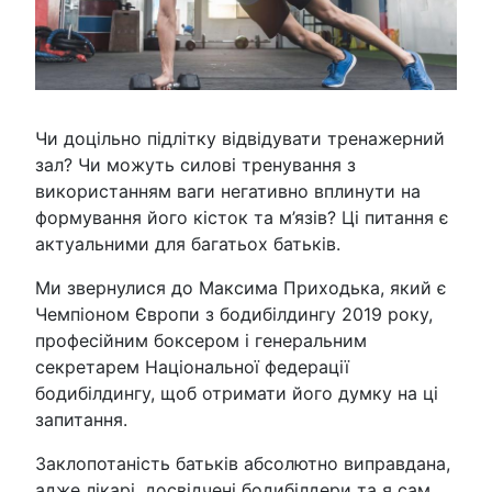
Чи доцільно підлітку відвідувати тренажерний
зал? Чи можуть силові тренування з
використанням ваги негативно вплинути на
формування його кісток та м’язів? Ці питання є
актуальними для багатьох батьків.
Ми звернулися до Максима Приходька, який є
Чемпіоном Європи з бодибілдингу 2019 року,
професійним боксером і генеральним
секретарем Національної федерації
бодибілдингу, щоб отримати його думку на ці
запитання.
Заклопотаність батьків абсолютно виправдана,
адже лікарі, досвідчені бодибілдери та я сам