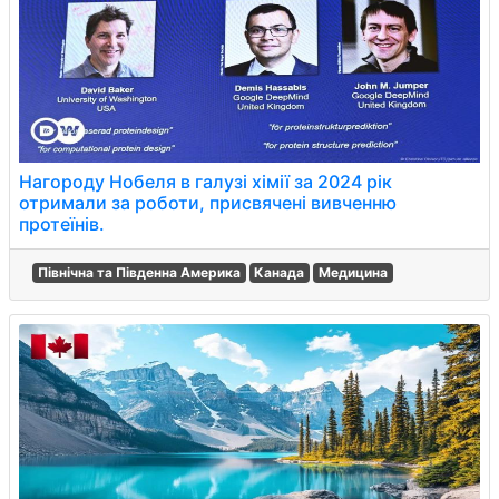
Нагороду Нобеля в галузі хімії за 2024 рік
отримали за роботи, присвячені вивченню
протеїнів.
Північна та Південна Америка
Канада
Медицина