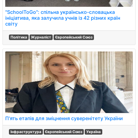
"SchoolToGo": спільна українсько-словацька
ініціатива, яка залучила учнів із 42 різних країн
світу
Політика
Журналіст
Європейський Союз
П'ять етапів для зміцнення суверенітету України
Інфраструктура
Європейський Союз
Україна