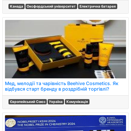
Канада
Оксфордський університет
Електрична батарея
Мед, мелодії та чарівність Beehive Cosmetics. Як
відбувся старт бренду в роздрібній торгівлі?
Європейський Союз
Україна
Комунікація