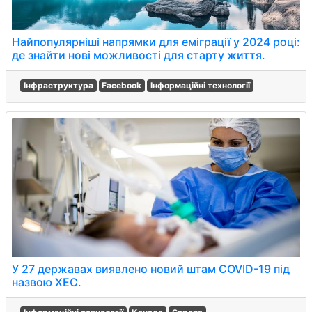
Найпопулярніші напрямки для еміграції у 2024 році:
де знайти нові можливості для старту життя.
Інфраструктура
Facebook
Інформаційні технології
У 27 державах виявлено новий штам COVID-19 під
назвою XEC.