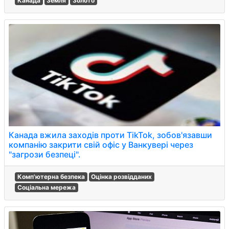
Канада
Земля
Золото
Канада вжила заходів проти TikTok, зобов'язавши
компанію закрити свій офіс у Ванкувері через
"загрози безпеці".
Комп'ютерна безпека
Оцінка розвідданих
Соціальна мережа