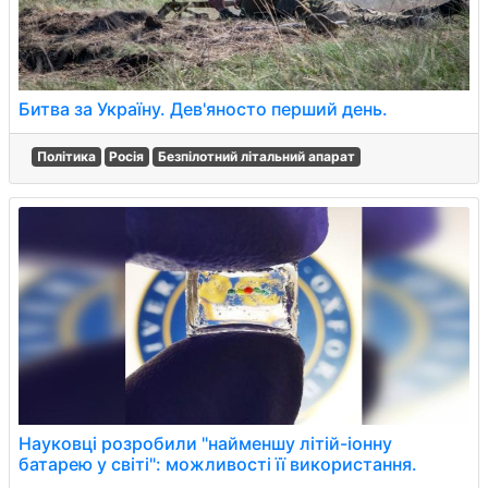
Битва за Україну. Дев'яносто перший день.
Політика
Росія
Безпілотний літальний апарат
Науковці розробили "найменшу літій-іонну
батарею у світі": можливості її використання.