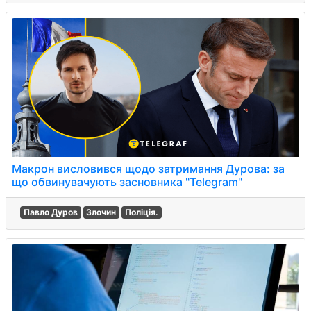
Макрон висловився щодо затримання Дурова: за
що обвинувачують засновника "Telegram"
Павло Дуров
Злочин
Поліція.