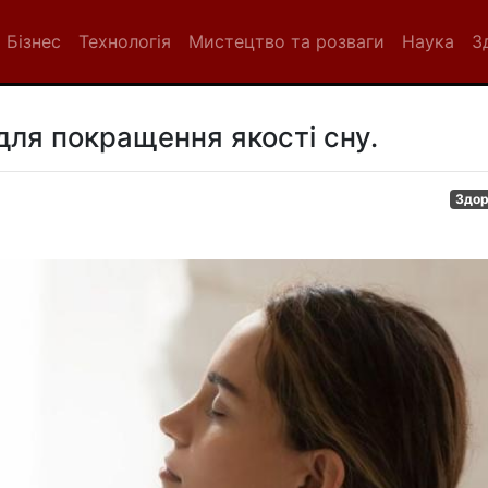
Бізнес
Технологія
Мистецтво та розваги
Наука
З
для покращення якості сну.
Здор