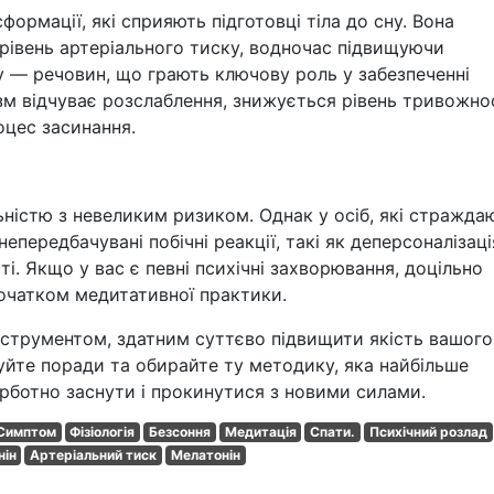
формації, які сприяють підготовці тіла до сну. Вона
 рівень артеріального тиску, водночас підвищуючи
у — речовин, що грають ключову роль у забезпеченні
ізм відчуває розслаблення, знижується рівень тривожно
оцес засинання.
ністю з невеликим ризиком. Однак у осіб, які стражда
епередбачувані побічні реакції, такі як деперсоналізаці
і. Якщо у вас є певні психічні захворювання, доцільно
очатком медитативної практики.
струментом, здатним суттєво підвищити якість вашого
уйте поради та обирайте ту методику, яка найбільше
рботно заснути і прокинутися з новими силами.
Симптом
Фізіологія
Безсоння
Медитація
Спати.
Психічний розлад
нін
Артеріальний тиск
Мелатонін