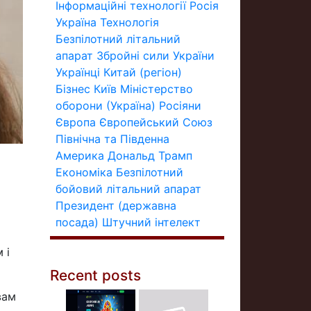
Інформаційні технології
Росія
Україна
Технологія
Безпілотний літальний
апарат
Збройні сили України
Українці
Китай (регіон)
Бізнес
Київ
Міністерство
оборони (Україна)
Росіяни
Європа
Європейський Союз
Північна та Південна
Америка
Дональд Трамп
Економіка
Безпілотний
бойовий літальний апарат
Президент (державна
посада)
Штучний інтелект
 і
Recent posts
вам