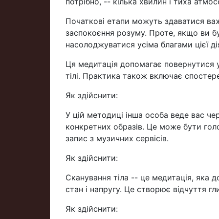
потрібно, -- кілька хвилин і тиха атмос
Початкові етапи можуть здаватися важ
заспокоєння розуму. Проте, якщо ви 
насолоджуватися усіма благами цієї ді
Ця медитація допомагає повернутися у 
тілі. Практика також включає спостер
Як здійснити:
У цій методиці інша особа веде вас чер
конкретних образів. Це може бути голо
запис з музичних сервісів.
Як здійснити:
Сканування тіла -- це медитація, яка д
стан і напругу. Це створює відчуття 
Як здійснити: