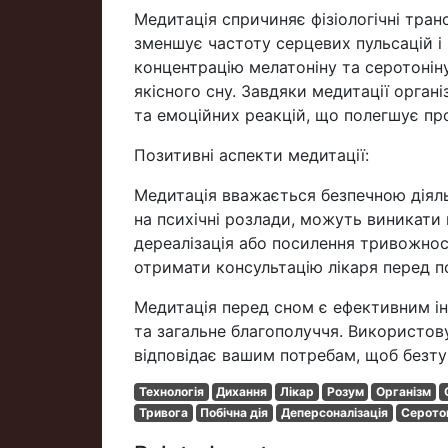
Медитація спричиняє фізіологічні транс
зменшує частоту серцевих пульсацій і
концентрацію мелатоніну та серотонін
якісного сну. Завдяки медитації орган
та емоційних реакцій, що полегшує пр
Позитивні аспекти медитації:
Медитація вважається безпечною діяль
на психічні розлади, можуть виникати н
дереалізація або посилення тривожност
отримати консультацію лікаря перед п
Медитація перед сном є ефективним ін
та загальне благополуччя. Використов
відповідає вашим потребам, щоб безту
Технологія
Дихання
Лікар
Розум
Організм
Тривога
Побічна дія
Деперсоналізація
Серото