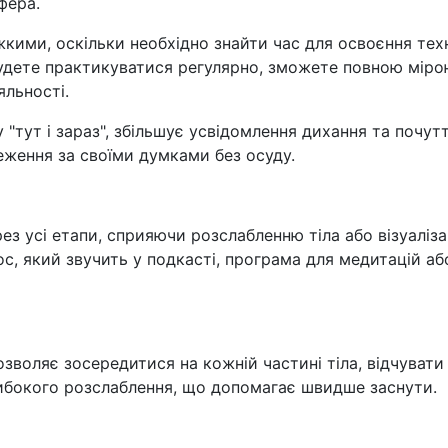
фера.
кими, оскільки необхідно знайти час для освоєння тех
будете практикуватися регулярно, зможете повною мір
яльності.
"тут і зараз", збільшує усвідомлення дихання та почутт
еження за своїми думками без осуду.
ез усі етапи, сприяючи розслабленню тіла або візуаліза
с, який звучить у подкасті, програма для медитацій аб
озволяє зосередитися на кожній частині тіла, відчувати 
глибокого розслаблення, що допомагає швидше заснути.