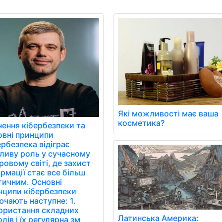
Які можливості має ваша
косметика?
чення кібербезпеки та
овні принципи
рбезпека відіграє
ливу роль у сучасному
овому світі, де захист
рмації стає все більш
тичним. Основні
нципи кібербезпеки
чають наступне: 1.
ористання складних
Латинська Америка:
лів і їх регулярна зм