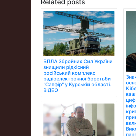
Related posts
БПЛА Збройних Сил України
знищили рідкісний
російський комплекс
Зна
радіоелектронної боротьби
осн
"Сапфір" у Курській області.
Кібе
ВІДЕО
важ
цифр
інфо
кри
при
вклю
Вик
паро