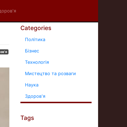
доров'я
Categories
Політика
Бізнес
ов'я
Технологія
Мистецтво та розваги
Наука
Здоров'я
Tags