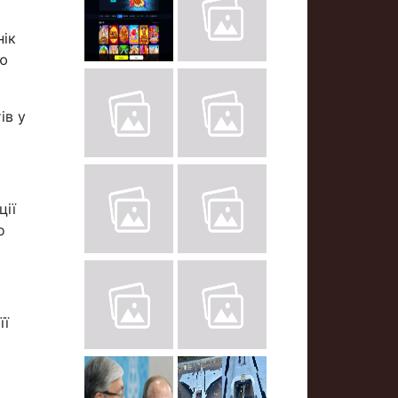
нік
ою
ів у
ції
о
її