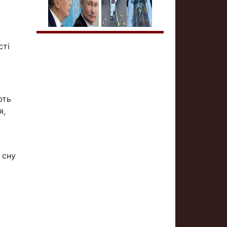
сті
ють
я,
 сну