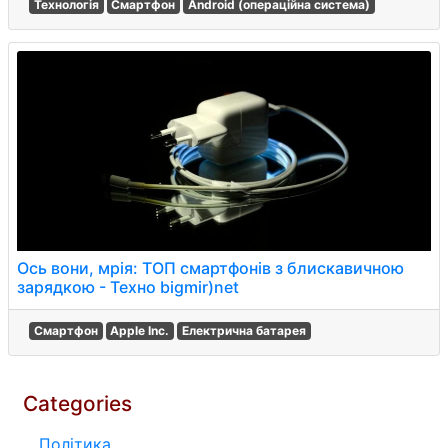
Технологія
Смартфон
Android (операційна система)
Ось вони, мрія: ТОП смартфонів з блискавичною
зарядкою - Техно bigmir)net
Смартфон
Apple Inc.
Електрична батарея
Categories
Політика