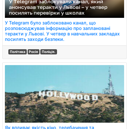
У Telegram було заблоковано канал, що
розповсюджував інформацію про заплановані
теракти у Львові. У четвер в навчальних закладах
посилять заходи безпеки.
Політика
Росія
Поліція.
Як впливає якість кіно, телебачення та