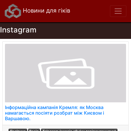
Новини для гіків
Instagram
Інформаційна кампанія Кремля: як Москва
намагається посіяти розбрат між Києвом і
Варшавою.