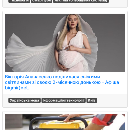
Технологія
Смартфон
Android (операційна система)
Вікторія Апанасенко поділилася свіжими
світлинами зі своєю 2-місячною донькою - Афіша
bigmir)net.
Українська мова
Інформаційні технології
Київ