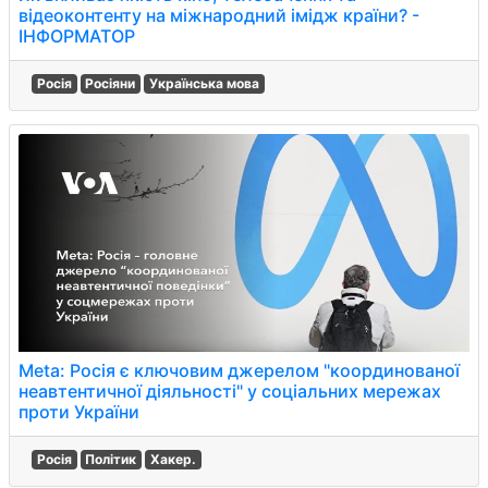
відеоконтенту на міжнародний імідж країни? -
ІНФОРМАТОР
Росія
Росіяни
Українська мова
Meta: Росія є ключовим джерелом "координованої
неавтентичної діяльності" у соціальних мережах
проти України
Росія
Політик
Хакер.