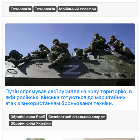
Технологія
Технологія
Мобільний телефон
Путін спрямував свої зусилля на нову територію: в
якій російські війська готуються до масштабних
атак з використанням броньованої техніки.
Збройні сили Росії
Безпілотний літальний апарат
Збройні сили України