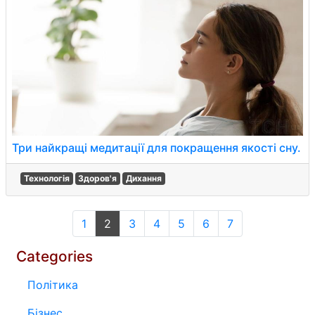
Три найкращі медитації для покращення якості сну.
Технологія
Здоров'я
Дихання
1
2
3
4
5
6
7
Categories
Політика
Бізнес