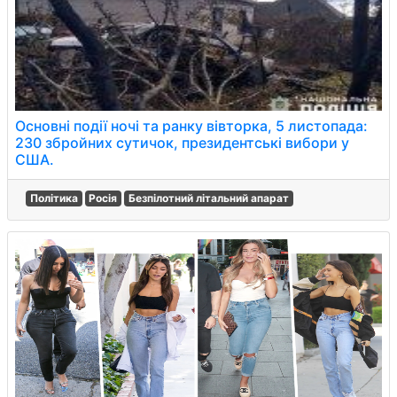
Основні події ночі та ранку вівторка, 5 листопада:
230 збройних сутичок, президентські вибори у
США.
Політика
Росія
Безпілотний літальний апарат