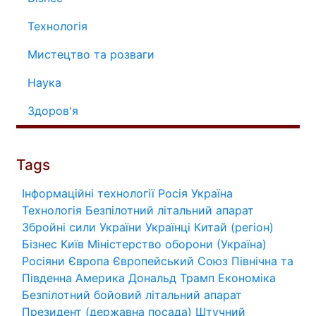
Технологія
Мистецтво та розваги
Наука
Здоров'я
Tags
Інформаційні технології
Росія
Україна
Технологія
Безпілотний літальний апарат
Збройні сили України
Українці
Китай (регіон)
Бізнес
Київ
Міністерство оборони (Україна)
Росіяни
Європа
Європейський Союз
Північна та
Південна Америка
Дональд Трамп
Економіка
Безпілотний бойовий літальний апарат
Президент (державна посада)
Штучний