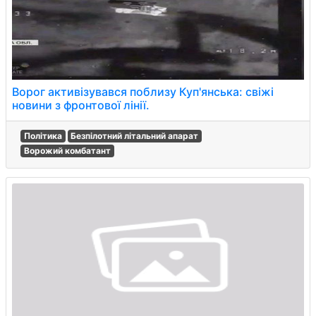
Ворог активізувався поблизу Куп'янська: свіжі
новини з фронтової лінії.
Політика
Безпілотний літальний апарат
Ворожий комбатант