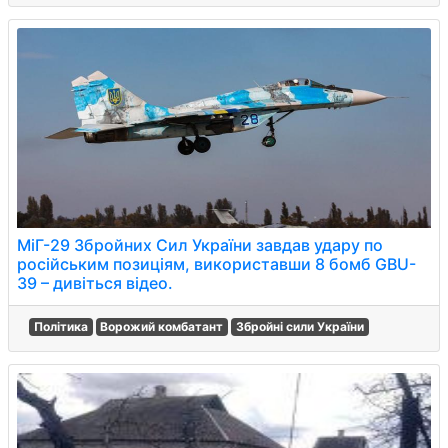
МіГ-29 Збройних Сил України завдав удару по
російським позиціям, використавши 8 бомб GBU-
39 – дивіться відео.
Політика
Ворожий комбатант
Збройні сили України