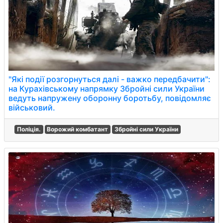
"Які події розгорнуться далі - важко передбачити":
на Курахівському напрямку Збройні сили України
ведуть напружену оборонну боротьбу, повідомляє
військовий.
Поліція.
Ворожий комбатант
Збройні сили України