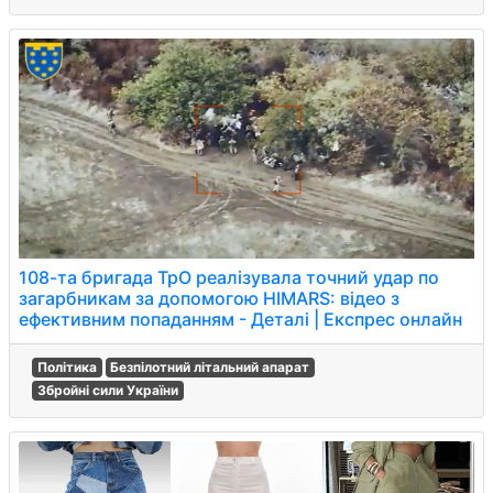
108-та бригада ТрО реалізувала точний удар по
загарбникам за допомогою HIMARS: відео з
ефективним попаданням - Деталі | Експрес онлайн
Політика
Безпілотний літальний апарат
Збройні сили України