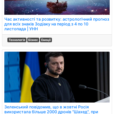
Час активності та розвитку: астрологічний прогноз
для всіх знаків Зодіаку на період з 4 по 10
листопада | УНН
Технологія
Бізнес
Емоції
Зеленський повідомив, що в жовтні Росія
використала більше 2000 дронів "Шахед", при