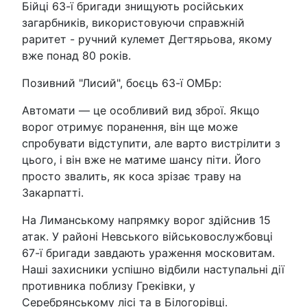
Бійці 63-ї бригади знищують російських
загарбників, використовуючи справжній
раритет - ручний кулемет Дегтярьова, якому
вже понад 80 років.
Позивний "Лисий", боєць 63-ї ОМБр:
Автомати — це особливий вид зброї. Якщо
ворог отримує поранення, він ще може
спробувати відступити, але варто вистрілити з
цього, і він вже не матиме шансу піти. Його
просто звалить, як коса зрізає траву на
Закарпатті.
На Лиманському напрямку ворог здійснив 15
атак. У районі Невського військовослужбовці
67-ї бригади завдають ураження московитам.
Наші захисники успішно відбили наступальні дії
противника поблизу Греківки, у
Серебрянському лісі та в Білогорівці.