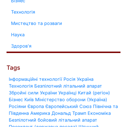
Бізнес
Технологія
Мистецтво та розваги
Наука
Здоров'я
Tags
Інформаційні технології
Росія
Україна
Технологія
Безпілотний літальний апарат
Збройні сили України
Українці
Китай (регіон)
Бізнес
Київ
Міністерство оборони (Україна)
Росіяни
Європа
Європейський Союз
Північна та
Південна Америка
Дональд Трамп
Економіка
Безпілотний бойовий літальний апарат
Президент (державна посада)
Штучний