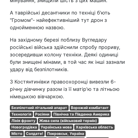
мінування, знищили шість з цих машин.
А таврійські десантники по техніці б'ють
"Громом"- найефективніший тут дрон з
однойменною назвою.
На західному березі поблизу Вугледару
російські війська здійснили спробу прориву,
зосередивши колону техніки. Деякі одиниці
були знищені мінами, в той час як інші зазнали
удару від безпілотників.
З Костянтинівки правоохоронці вивезли 6-
річну дівчинку разом із її матір'ю та літньою
німецькою вівчаркою.
Безпілотний літальний апарат
Ворожий комбатант
Технологія
Росіяни
Північна та Південна Америка
Лінія фронту
Жива сила (військовий термін)
Новогродівка
Українська мова
Харківська область
Місто
Солдате!
Покровськ, Україна