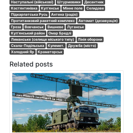
Наступальні (військові)
Штурмовики
Десантник
Костянтинівка
Куп'янськ
Мінне поле
Селидове
Підкарпатська Русь
Антена (радіо)
Протитанковий ракетний комплекс
Автомат (дезавуація)
Гроза
Вовчанськ
Вишневе
Луганськ
Куп'янський район
Омар Бредлі
Лиманське (селище міського типу)
Лінія оборони
Скала-Подільська
Кулемет.
Дружба (місто)
Холодний Яр
Краматорськ
Related posts