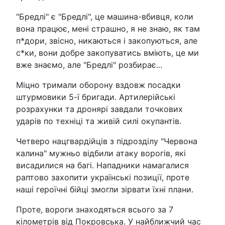
"Бредлі" є "Бредлі", це машина-вбивця, коли
вона працює, мені страшно, я не знаю, як там
п*дори, звісно, никаються і закопуються, але
с*ки, вони добре закопуватись вміють, це ми
вже знаємо, але "Бредлі" розбирає...
Міцно тримали оборону вздовж посадки
штурмовики 5-ї бригади. Артилерійські
розрахунки та дронярі завдали точкових
ударів по техніці та живій силі окупантів.
Четверо нацгвардійців з підрозділу "Червона
калина" мужньо відбили атаку ворогів, які
висадилися на багі. Нападники намагалися
раптово захопити українські позиції, проте
наші героїчні бійці змогли зірвати їхні плани.
Проте, вороги знаходяться всього за 7
кілометрів від Покровська. У найближчий час