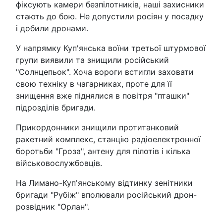
фіксують камери безпілотників, наші захисники
стають до бою. Не допустили росіян у посадку
і добили дронами.
У напрямку Куп'янська воїни третьої штурмової
групи виявили та знищили російський
"Солнцепьок". Хоча вороги встигли заховати
свою техніку в чагарниках, проте для її
знищення вже піднялися в повітря "пташки"
підрозділів бригади.
Прикордонники знищили протитанковий
ракетний комплекс, станцію радіоелектронної
боротьби "Гроза", антену для пілотів і кілька
військовослужбовців.
На Лимано-Купʼянському відтинку зенітники
бригади "Рубіж" вполювали російський дрон-
розвідник "Орлан".