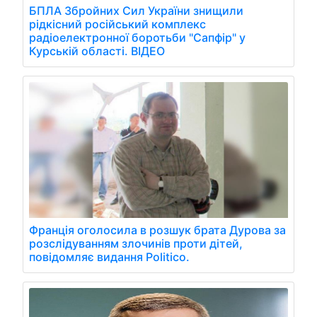
БПЛА Збройних Сил України знищили
рідкісний російський комплекс
радіоелектронної боротьби "Сапфір" у
Курській області. ВІДЕО
Франція оголосила в розшук брата Дурова за
розслідуванням злочинів проти дітей,
повідомляє видання Politico.