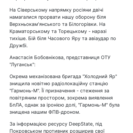
На Сіверському напрямку росіяни двічі
намагалися прорвати нашу оборону біля
Верхньокам'янського та Білогорівки. На
Краматорському та Торецькому - наразі
тихіше. Бій біля Часового Яру та авіаудар по
Дружбі.
Анастасія Бобовнікова, представниця ОТУ
"Луганськ":
Окрема механізована бригада "Холодний Яр"
знищила новітню радіолокаційну станцію
"Гармонь-М". Її призначення - стеження за
повітряним простором, зокрема виявлення
БпЛА, однак за іронією долі, "Гармонь-М" була
знищена нашим ФПВ-дроном.
За інформацією ресурсу DeepState, під
Покровськом противник розширив свої