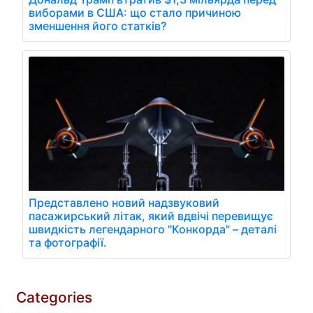
виборами в США: що стало причиною
зменшення його статків?
Представлено новий надзвуковий
пасажирський літак, який вдвічі перевищує
швидкість легендарного "Конкорда" – деталі
та фотографії.
Categories