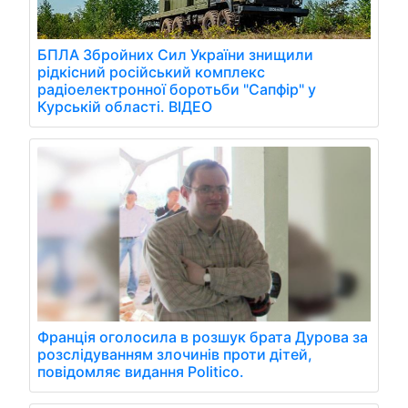
БПЛА Збройних Сил України знищили
рідкісний російський комплекс
радіоелектронної боротьби "Сапфір" у
Курській області. ВІДЕО
Франція оголосила в розшук брата Дурова за
розслідуванням злочинів проти дітей,
повідомляє видання Politico.