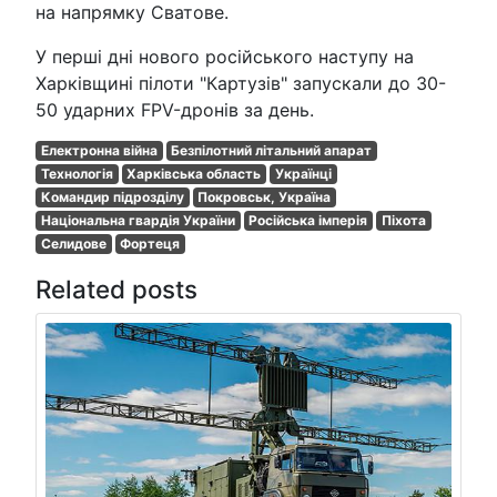
на напрямку Сватове.
У перші дні нового російського наступу на
Харківщині пілоти "Картузів" запускали до 30-
50 ударних FPV-дронів за день.
Електронна війна
Безпілотний літальний апарат
Технологія
Харківська область
Українці
Командир підрозділу
Покровськ, Україна
Національна гвардія України
Російська імперія
Піхота
Селидове
Фортеця
Related posts