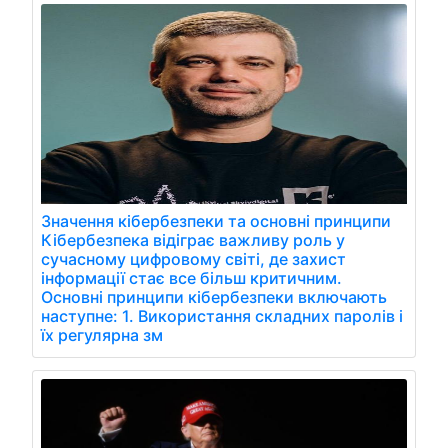
Значення кібербезпеки та основні принципи
Кібербезпека відіграє важливу роль у
сучасному цифровому світі, де захист
інформації стає все більш критичним.
Основні принципи кібербезпеки включають
наступне: 1. Використання складних паролів і
їх регулярна зм