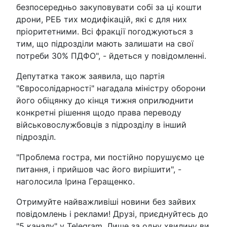
безпосередньо закуповувати собі за ці кошти
дрони, РЕБ тих модифікацій, які є для них
пріоритетними. Всі фракції погоджуються з
тим, що підрозділи мають залишати на свої
потреби 30% ПДФО", - йдеться у повідомленні.
Депутатка також заявила, що партія
"Євросолідарності" нагадала міністру оборони
його обіцянку до кінця тижня оприлюднити
конкретні рішення щодо права переводу
військовослужбовців з підрозділу в інший
підрозділ.
"Проблема гостра, ми постійно порушуємо це
питання, і прийшов час його вирішити", -
наголосила Ірина Геращенко.
Отримуйте найважливіші новини без зайвих
повідомлень і реклами! Друзі, приєднуйтесь до
"5 каналу" у Telegram. Лише за одну хвилину ви