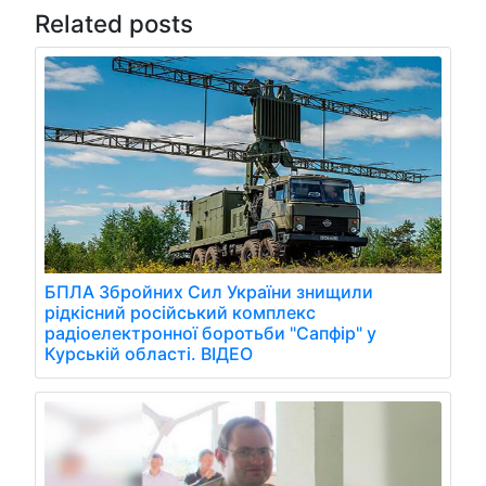
Related posts
БПЛА Збройних Сил України знищили
рідкісний російський комплекс
радіоелектронної боротьби "Сапфір" у
Курській області. ВІДЕО