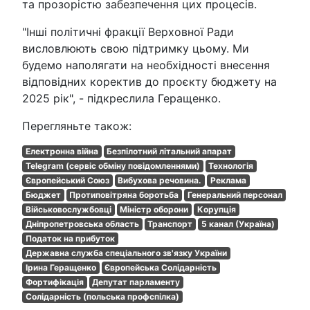
та прозорістю забезпечення цих процесів.
"Інші політичні фракції Верховної Ради
висловлюють свою підтримку цьому. Ми
будемо наполягати на необхідності внесення
відповідних коректив до проєкту бюджету на
2025 рік", - підкреслила Геращенко.
Перегляньте також:
Електронна війна
Безпілотний літальний апарат
Telegram (сервіс обміну повідомленнями)
Технологія
Європейський Союз
Вибухова речовина.
Реклама
Бюджет
Протиповітряна боротьба
Генеральний персонал
Військовослужбовці
Міністр оборони
Корупція
Дніпропетровська область
Транспорт
5 канал (Україна)
Податок на прибуток
Державна служба спеціального зв'язку України
Ірина Геращенко
Європейська Солідарність
Фортифікація
Депутат парламенту
Солідарність (польська профспілка)