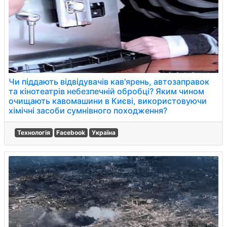
Чи піддають відвідувачів кав'ярень, автозаправок
та кінотеатрів небезпечній обробці? Яким чином
очищають кавомашини в Києві, використовуючи
хімічні засоби сумнівного походження?
Технологія
Facebook
Україна