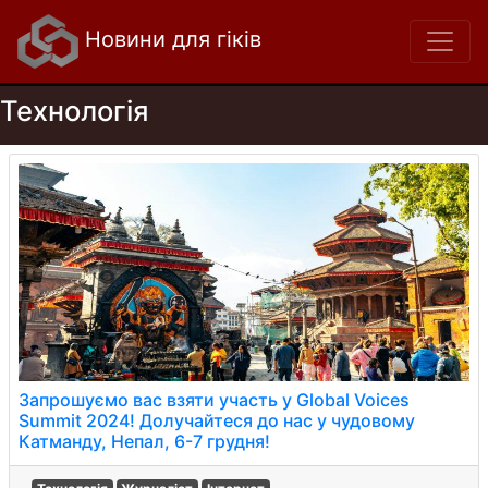
Новини для гіків
Технологія
Запрошуємо вас взяти участь у Global Voices
Summit 2024! Долучайтеся до нас у чудовому
Катманду, Непал, 6-7 грудня!