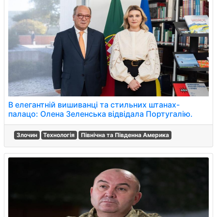
В елегантній вишиванці та стильних штанах-
палацо: Олена Зеленська відвідала Португалію.
Злочин
Технологія
Північна та Південна Америка