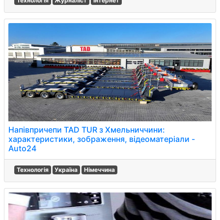
Технологія
Журналіст
Інтернет
Напівпричепи TAD TUR з Хмельниччини:
характеристики, зображення, відеоматеріали -
Auto24
Технологія
Україна
Німеччина