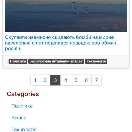
Окупанти навмисно скидають бомби на мирне
населення: пілот поділився правдою про обман
росіян.
Політика
Безпілотний літальний апарат
Технологія
1
2
3
4
5
6
7
Categories
Політика
Бізнес
Технологія