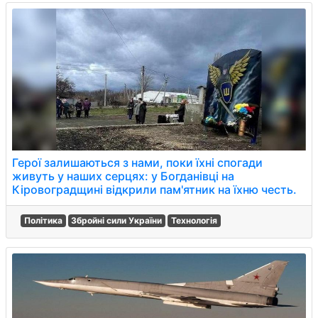
Герої залишаються з нами, поки їхні спогади
живуть у наших серцях: у Богданівці на
Кіровоградщині відкрили пам'ятник на їхню честь.
Політика
Збройні сили України
Технологія