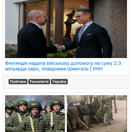
Фінляндія надала військову допомогу на суму 2,3
мільярда євро, повідомив Шмигаль | УНН
Політика
Технологія
Україна