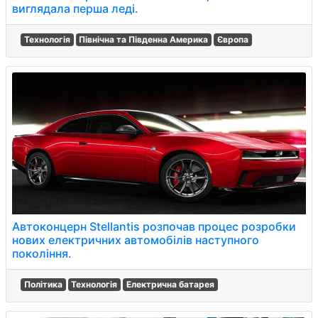
виглядала перша леді.
Технологія
Північна та Південна Америка
Європа
Автоконцерн Stellantis розпочав процес розробки
нових електричних автомобілів наступного
покоління.
Політика
Технологія
Електрична батарея