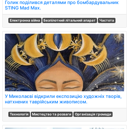
Голик поділився деталями про бомбардувальник
STING Mad Max.
Електронна війна
Безпілотний літальний апарат
Частота
У Миколаєві відкрили експозицію художніх творів,
натхнених таврійським живописом.
Технологія
Мистецтво та розваги
Організація громади