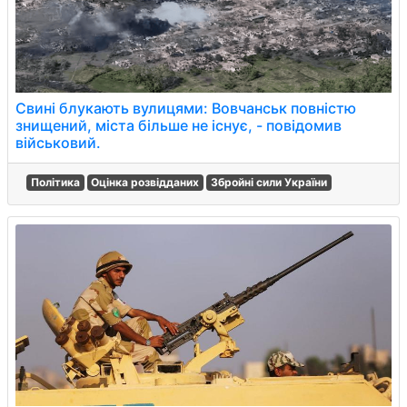
Свині блукають вулицями: Вовчанськ повністю
знищений, міста більше не існує, - повідомив
військовий.
Політика
Оцінка розвідданих
Збройні сили України