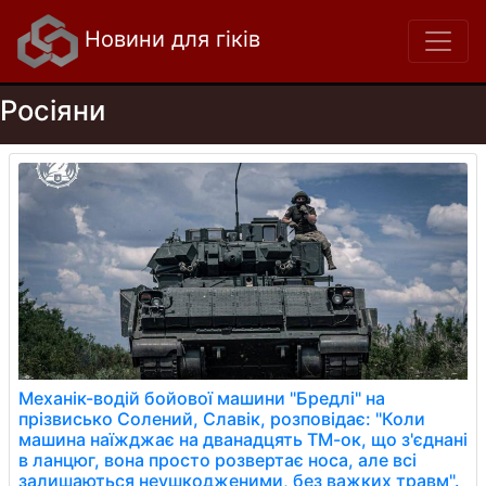
Новини для гіків
Росіяни
Механік-водій бойової машини "Бредлі" на
прізвисько Солений, Славік, розповідає: "Коли
машина наїжджає на дванадцять ТМ-ок, що з'єднані
в ланцюг, вона просто розвертає носа, але всі
залишаються неушкодженими, без важких травм".