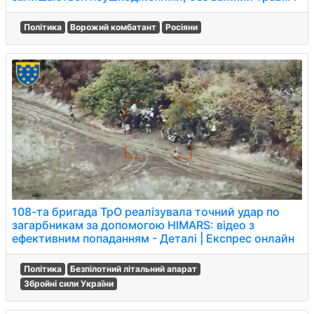
Політика
Ворожий комбатант
Росіяни
108-та бригада ТрО реалізувала точний удар по
загарбникам за допомогою HIMARS: відео з
ефективним попаданням - Деталі | Експрес онлайн
Політика
Безпілотний літальний апарат
Збройні сили України