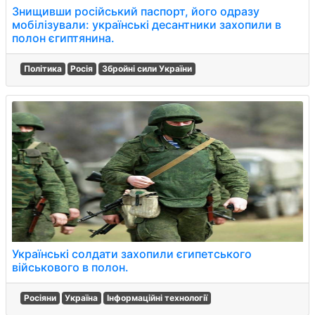
Знищивши російський паспорт, його одразу
мобілізували: українські десантники захопили в
полон єгиптянина.
Політика
Росія
Збройні сили України
Українські солдати захопили єгипетського
військового в полон.
Росіяни
Україна
Інформаційні технології