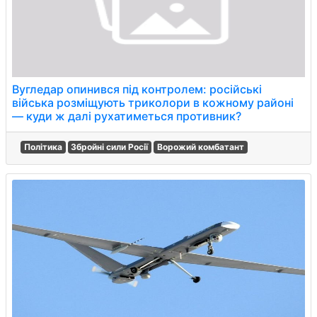
Вугледар опинився під контролем: російські
війська розміщують триколори в кожному районі
— куди ж далі рухатиметься противник?
Політика
Збройні сили Росії
Ворожий комбатант