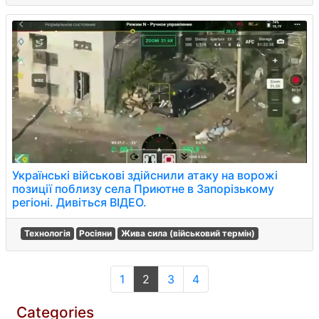
Українські військові здійснили атаку на ворожі
позиції поблизу села Приютне в Запорізькому
регіоні. Дивіться ВІДЕО.
Технологія
Росіяни
Жива сила (військовий термін)
1
2
3
4
Categories