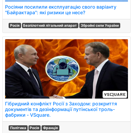
Росіяни посилили експлуатацію свого варіанту
"Байрактара": які ризики це несе?
Росія
Безпілотний літальний апарат
Збройні сили України
Гібридний конфлікт Росії з Заходом: розкриття
документів та дезінформації путінської троль-
фабрики - VSquare.
Політика
Росія
Франція