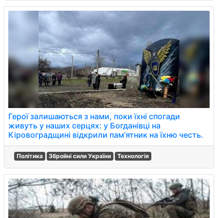
Герої залишаються з нами, поки їхні спогади
живуть у наших серцях: у Богданівці на
Кіровоградщині відкрили пам'ятник на їхню честь.
Політика
Збройні сили України
Технологія