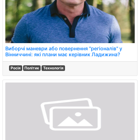
Виборчі маневри або повернення "регіоналів" у
Вінниччині: які плани має керівник Ладижина?
Росія
Політик
Технологія