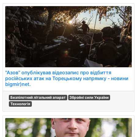
"Азов" опублікував відеозапис про відбиття
російських атак на Торецькому напрямку - новини
bigmir)net.
Безпілотний літальний апарат
Збройні сили України
Технологія