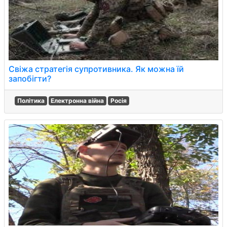
Свіжа стратегія супротивника. Як можна їй
запобігти?
Політика
Електронна війна
Росія