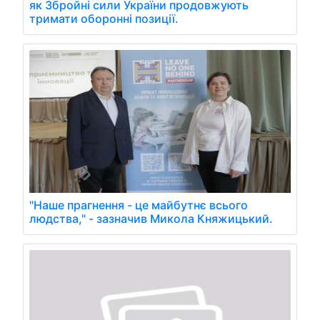
як Збройні сили України продовжують
тримати оборонні позиції.
"Наше прагнення - це майбутнє всього
людства," - зазначив Микола Княжицький.