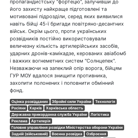
пропагандистську "фортецю", залучивши до
його захисту найкраще підготовлені та
мотивовані підрозділи, серед яких виявилися
навіть бійці 45-ї бригади повітряно-десантних
військ. Окрім цього, проти українських
розвідників постійно використовували
величезну кількість артилерійських засобів,
ударних дронів-камікадзе, керованих авіабомб
і важких вогнеметних систем "Солнцепек".
Незважаючи на запеклий опір ворога, бійцям
ГУР МОУ вдалося знищити противника,
захопити полонених і поповнити обмінний
фонд.
Оцінка розвідданих
Збройні сили України
Технологія
Росіяни
Харків
Харківська область
Державна прикордонна служба України
Логістика
Реклама
Артилерія
Головне управління розвідки Міністерства оборони України
Задній (військовий)
Воєнна розвідка
Озброєння