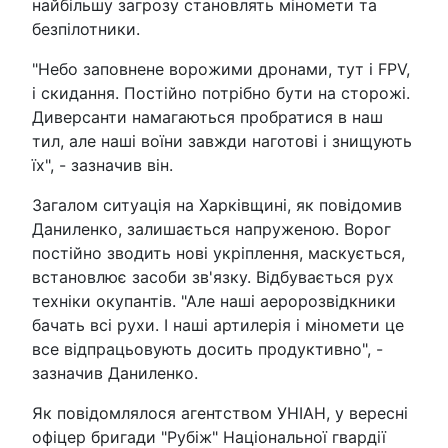
найбільшу загрозу становлять міномети та
безпілотники.
"Небо заповнене ворожими дронами, тут і FPV,
і скидання. Постійно потрібно бути на сторожі.
Диверсанти намагаються пробратися в наш
тил, але наші воїни завжди наготові і знищують
їх", - зазначив він.
Загалом ситуація на Харківщині, як повідомив
Даниленко, залишається напруженою. Ворог
постійно зводить нові укріплення, маскується,
встановлює засоби зв'язку. Відбувається рух
техніки окупантів. "Але наші аеророзвідкники
бачать всі рухи. І наші артилерія і міномети це
все відпрацьовують досить продуктивно", -
зазначив Даниленко.
Як повідомлялося агентством УНІАН, у вересні
офіцер бригади "Рубіж" Національної гвардії