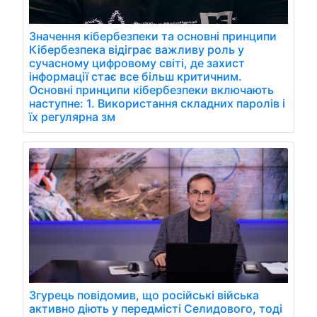
Значення кібербезпеки та основні принципи
Кібербезпека відіграє важливу роль у
сучасному цифровому світі, де захист
інформації стає все більш критичним.
Основні принципи кібербезпеки включають
наступне: 1. Використання складних паролів і
їх регулярна зм
Згурець повідомив, що російські війська
активно діють у передмісті Селидового, тоді