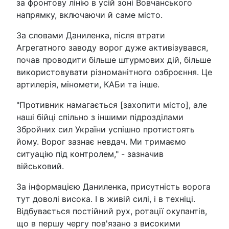
за фронтову лінію в усій зоні Вовчанського
напрямку, включаючи й саме місто.
За словами Даниленка, після втрати
Агрегатного заводу ворог дуже активізувався,
почав проводити більше штурмових дій, більше
використовувати різноманітного озброєння. Це
артилерія, міномети, КАБи та інше.
"Противник намагається [захопити місто], але
наші бійці спільно з іншими підрозділами
Збройних сил України успішно протистоять
йому. Ворог зазнає невдач. Ми тримаємо
ситуацію під контролем," - зазначив
військовий.
За інформацією Даниленка, присутність ворога
тут доволі висока. І в живій силі, і в техніці.
Відбувається постійний рух, ротації окупантів,
що в першу чергу пов'язано з високими