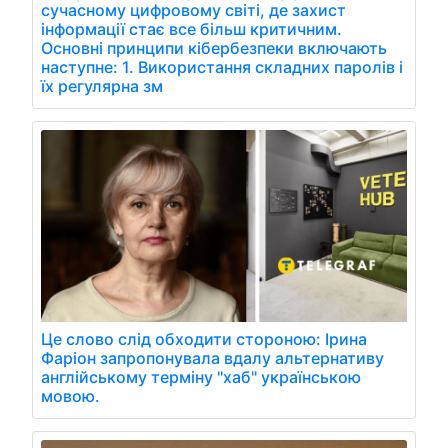
сучасному цифровому світі, де захист
інформації стає все більш критичним.
Основні принципи кібербезпеки включають
наступне: 1. Використання складних паролів і
їх регулярна зм
Це слово слід обходити стороною: Ірина
Фаріон запропонувала вдалу альтернативу
англійському терміну "хаб" українською
мовою.