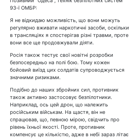
Позивний "Одеса", технік безпілотних систем
93-ї ОМБР:
Я не відкидаю можливість, що вони можуть
регулярно вживати наркотичні засоби, оскільки
в трансляціях я спостерігав різні травми, проте
вони все ще продовжували діяти.
Росія також тестує свої новітні розробки
безпосередньо на полі бою. Тому кожен
бойовий виїзд цих солдатів супроводжується
значними ризиками.
Подібно до наших збройних сил, противник
також активно застосовує безпілотники.
Наприклад, ось цей дрон, що належить
російським військам. На щастя, він не
спрацював, що, певною мірою, свідчить про
рівень їхньої якості. Проте, противник
компенсує це кількістю, адже в небі зараз літає