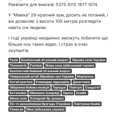
Реквізити для внесків: 5375 4112 1877 1074.
У "Мавіка" 28-кратний зум, досить не поганий, і
він дозволяє з висоти 100 метрів розгледіти
навіть очі людини.
І тоді українці неодмінно зможуть побачити ще
більше ось таких відео. І страх в очах
окупантів.
Росія
Безпілотний літальний апарат
Збройні сили України
Технологія
Росіяни
Жива сила (військовий термін)
Безпілотний бойовий літальний апарат
Генеральний штаб Збройних сил України
Маріуполь
Китай (регіон)
Командир підрозділу
Донеччина
Оборонна бойова позиція
Торецьк
Повітря
Солдате!
Батальйон
Оболонка (снаряд)
Одеса
Бомба.
Мінне поле
Холодний Яр (роман)
93-тя механізована бригада (Україна)
Повітряна бомба
Ремесло
Міна (військова справа)