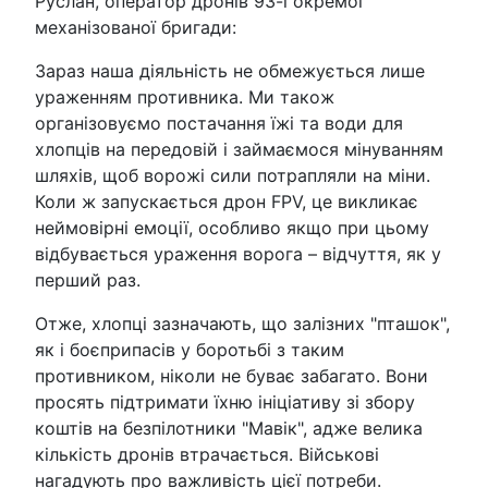
Руслан, оператор дронів 93-ї окремої
механізованої бригади:
Зараз наша діяльність не обмежується лише
ураженням противника. Ми також
організовуємо постачання їжі та води для
хлопців на передовій і займаємося мінуванням
шляхів, щоб ворожі сили потрапляли на міни.
Коли ж запускається дрон FPV, це викликає
неймовірні емоції, особливо якщо при цьому
відбувається ураження ворога – відчуття, як у
перший раз.
Отже, хлопці зазначають, що залізних "пташок",
як і боєприпасів у боротьбі з таким
противником, ніколи не буває забагато. Вони
просять підтримати їхню ініціативу зі збору
коштів на безпілотники "Мавік", адже велика
кількість дронів втрачається. Військові
нагадують про важливість цієї потреби.