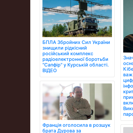
БПЛА Збройних Сил України
знищили рідкісний
російський комплекс
Зна
радіоелектронної боротьби
осн
"Сапфір" у Курській області.
Кібе
ВІДЕО
важ
цифр
інфо
кри
при
вклю
Вик
паро
Франція оголосила в розшук
брата Дурова за