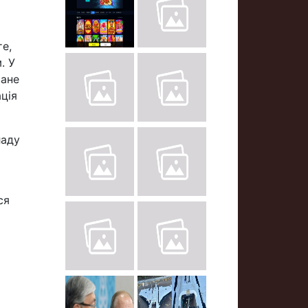
те,
. У
ване
ція
ладу
ся