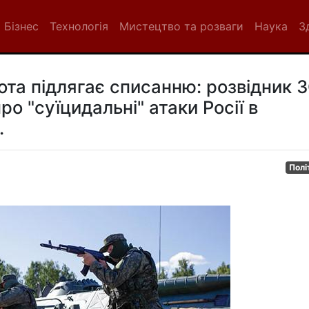
Бізнес
Технологія
Мистецтво та розваги
Наука
З
ота підлягає списанню: розвідник 
о "суїцидальні" атаки Росії в
.
Полі