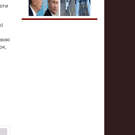
хоти
ої
ивою
ок,