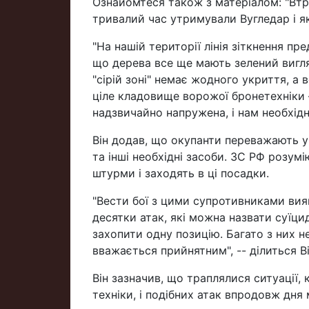
Ознайомтеся також з матеріалом: "Втра
тривалий час утримували Вугледар і як
"На нашій території лінія зіткнення п
що дерева все ще мають зелений вигляд
"сірій зоні" немає жодного укриття, 
ціле кладовище ворожої бронетехніки —
надзвичайно напружена, і нам необхідн
Він додав, що окупанти переважають у
та інші необхідні засоби. ЗС РФ розумі
штурми і заходять в ці посадки.
"Вести бої з цими супротивниками ви
десятки атак, які можна назвати суїци
захопити одну позицію. Багато з них н
вважається прийнятним", -- ділиться В
Він зазначив, що траплялися ситуації,
техніки, і подібних атак впродовж дня 