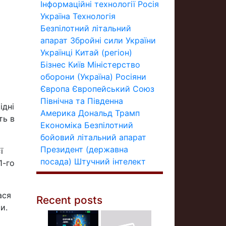
Інформаційні технології
Росія
Україна
Технологія
Безпілотний літальний
апарат
Збройні сили України
Українці
Китай (регіон)
Бізнес
Київ
Міністерство
оборони (Україна)
Росіяни
Європа
Європейський Союз
Північна та Південна
ідні
Америка
Дональд Трамп
ть в
Економіка
Безпілотний
бойовий літальний апарат
Президент (державна
ї
посада)
Штучний інтелект
1-го
ася
Recent posts
и.