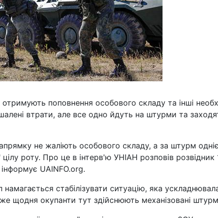
о отримують поповнення особового складу та інші необх
шалені втрати, але все одно йдуть на штурми та заходя
апрямку не жаліють особового складу, а за штурм одніє
цілу роту. Про це в інтерв'ю УНІАН розповів розвідник 
, інформує UAINFO.org.
іл намагається стабілізувати ситуацію, яка ускладнювал
йже щодня окупанти тут здійснюють механізовані штурм