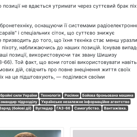
 позиції не вдається утримати через суттєвий брак пі
бронетехніку, оснащуючи її системами радіоелектронн
араїв" і спеціальних сіток, що суттєво знижує
е призводить до того, що їхня техніка стає менш уразл
 піхоту, наближаючись до наших позицій. Існував випад
аші позиції, використовуючи так звану Шишизу
-66). Той факт, що вони готові використовувати навіть
мових дій, свідчить про повне знецінення життя своїх
 їх на це підштовхують, — поділився своїми
бройні сили України
Технологія
Росіяни
Бойова броньована машина
омандир підрозділу
Українське незалежне інформаційне агентство
Заряд (бойові дії)
Вугледар
ГАЗ-66
Самогубство.
Вантажівка.