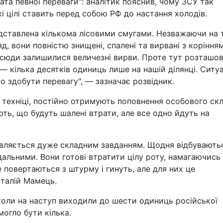
та певної переваги": аналітик пояснив, чому ЗСУ так
і цілі ставить перед собою РФ до настання холодів.
редставлена кількома лісовими смугами. Незважаючи на 
, вони повністю знищені, спалені та вирвані з корінням
а всюди залишилися величезні вирви. Проте тут розташо
 кілька десятків одиниць лише на нашій ділянці. Ситуа
о здобути перевагу", — зазначає розвідник.
 техніці, постійно отримують поповнення особового ск
ють, що будуть шалені втрати, але все одно йдуть на
являється дуже складним завданням. Щодня відбувають
дальними. Вони готові втратити цілу роту, намагаючись
е повертаються з штурму і гинуть, але для них це
італій Мамець.
 коли на наступ виходили до шести одиниць російської
могло бути кілька.