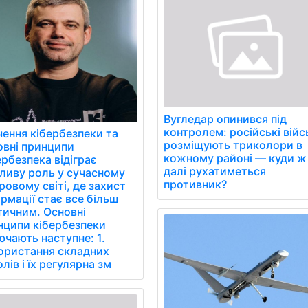
Вугледар опинився під
контролем: російські війс
чення кібербезпеки та
розміщують триколори в
овні принципи
кожному районі — куди ж
рбезпека відіграє
далі рухатиметься
ливу роль у сучасному
противник?
овому світі, де захист
рмації стає все більш
тичним. Основні
нципи кібербезпеки
чають наступне: 1.
ористання складних
лів і їх регулярна зм