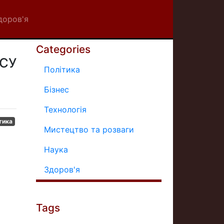
доров'я
Categories
ЗСУ
Політика
Бізнес
Технологія
тика
Мистецтво та розваги
Наука
Здоров'я
Tags