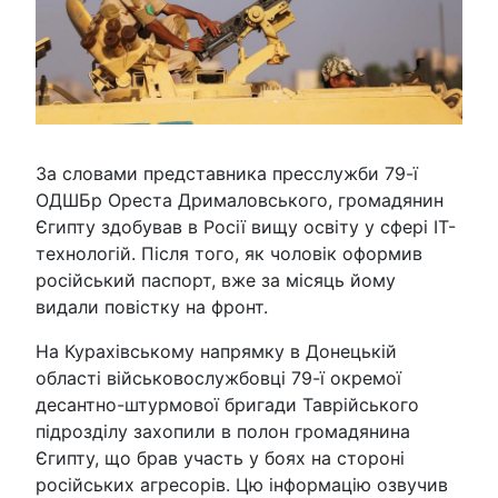
За словами представника пресслужби 79-ї
ОДШБр Ореста Дрималовського, громадянин
Єгипту здобував в Росії вищу освіту у сфері IT-
технологій. Після того, як чоловік оформив
російський паспорт, вже за місяць йому
видали повістку на фронт.
На Курахівському напрямку в Донецькій
області військовослужбовці 79-ї окремої
десантно-штурмової бригади Таврійського
підрозділу захопили в полон громадянина
Єгипту, що брав участь у боях на стороні
російських агресорів. Цю інформацію озвучив