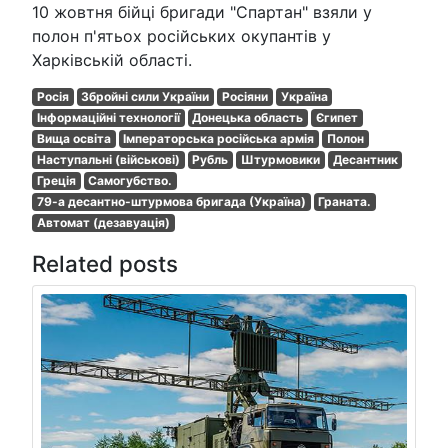
10 жовтня бійці бригади "Спартан" взяли у
полон п'ятьох російських окупантів у
Харківській області.
Росія
Збройні сили України
Росіяни
Україна
Інформаційні технології
Донецька область
Єгипет
Вища освіта
Імператорська російська армія
Полон
Наступальні (військові)
Рубль
Штурмовики
Десантник
Греція
Самогубство.
79-а десантно-штурмова бригада (Україна)
Граната.
Автомат (дезавуація)
Related posts