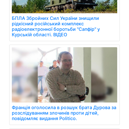
БПЛА Збройних Сил України знищили
рідкісний російський комплекс
радіоелектронної боротьби "Сапфір" у
Курській області. ВІДЕО
Франція оголосила в розшук брата Дурова за
розслідуванням злочинів проти дітей,
повідомляє видання Politico.