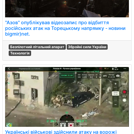
"Азов" опублікував відеозапис про відбиття
російських атак на Торецькому напрямку - новини
bigmir)net.
Безпілотний літальний апарат
Збройні сили України
Технологія
Українські військові здійснили атаку на ворожі