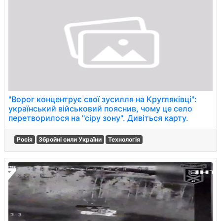
"Ворог концентрує свої зусилля на Кругляківці":
український військовий пояснив, чому це село
перетворилося на "сіру зону". Дивіться карту.
Росія
Збройні сили України
Технологія