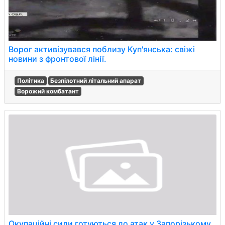
Ворог активізувався поблизу Куп'янська: свіжі
новини з фронтової лінії.
Політика
Безпілотний літальний апарат
Ворожий комбатант
Окупаційні сили готуються до атак у Запорізькому