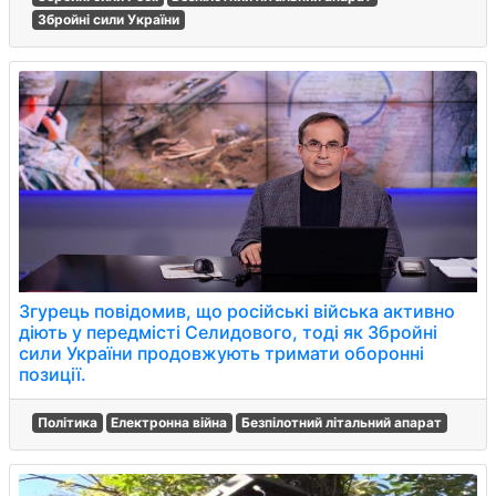
Збройні сили України
Згурець повідомив, що російські війська активно
діють у передмісті Селидового, тоді як Збройні
сили України продовжують тримати оборонні
позиції.
Політика
Електронна війна
Безпілотний літальний апарат