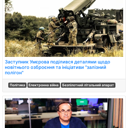
Заступник Умєрова поділився деталями щодо
новітнього озброєння та ініціативи "залізний
полігон"
Політика
Електронна війна
Безпілотний літальний апарат