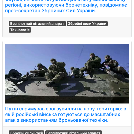
регіоні, використовуючи бронетехніку, повідомляє
прес-секретар Збройних Сил України.
Безпілотний літальний апарат
Збройні сили України
Технологія
Путін спрямував свої зусилля на нову територію: в
якій російські війська готуються до масштабних
атак з використанням броньованої техніки.
Збройні сили Росії
Безпілотний літальний апарат