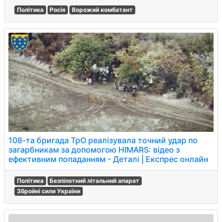
Політика
Росія
Ворожий комбатант
108-та бригада ТрО реалізувала точний удар по
загарбникам за допомогою HIMARS: відео з
ефективним попаданням - Деталі | Експрес онлайн
Політика
Безпілотний літальний апарат
Збройні сили України