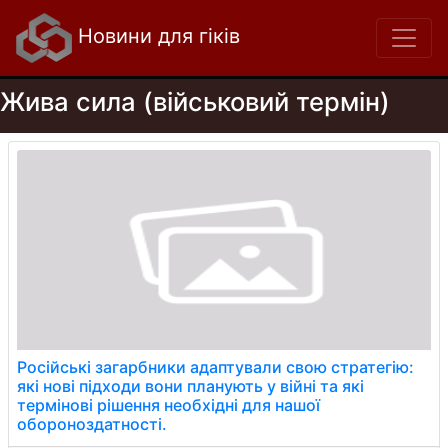
Новини для гіків
Жива сила (військовий термін)
Російські загарбники адаптували свою стратегію:
які нові підходи вони планують у війні та які
термінові рішення необхідні для нашої
обороноздатності.