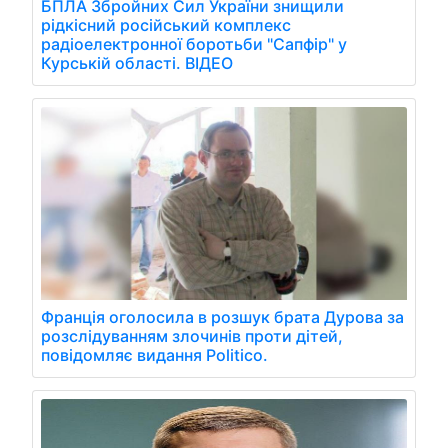
БПЛА Збройних Сил України знищили
рідкісний російський комплекс
радіоелектронної боротьби "Сапфір" у
Курській області. ВІДЕО
Франція оголосила в розшук брата Дурова за
розслідуванням злочинів проти дітей,
повідомляє видання Politico.