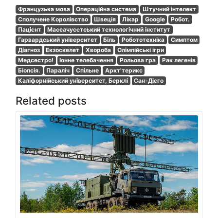
Французька мова
Операційна система
Штучний інтелект
Сполучене Королівство
Швеція
Лікар
Google
Робот.
Пацієнт
Массачусетський технологічний інститут
Гарвардський університет
Біль
Робототехніка
Симптом
Діагноз
Екзоскелет
Хвороба
Олімпійські ігри
Медсестро!
Іонне телебачення
Рольова гра
Рак легенів
Біопсія.
Параліч
Спільне
Аркт'терикс
Каліфорнійський університет, Берклі
Сан-Дієго
Related posts