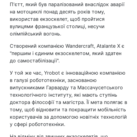
П'єтт, який був паралізований внаслідок аварії
на мотоциклі понад десять років тому,
використав екзоскелет, щоб пройтися
вулицями французької столиці, несучи
олімпійський вогонь.
Створений компанією Wandercraft, Atalante X є
"першим і єдиним екзоскелетом, який здатен
до самостабілізації".
У той же час, Yrobot є інноваційною компанією
в галузі робототехніки, заснованою
випускниками Гарварду та Массачусетського
технологічного інституту, які мають ступінь
доктора філософії та магістра. Її мета полягає в
тому, щоб відновити та покращити мобільність
користувачів за допомогою новітніх технологій
у сфері робототехніки.
На відміну від звичних екзоскелетів, що