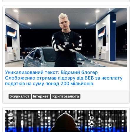
Уникализований текст: Відомий блогер
Слобоженко отримав підозру від БЕБ за несплату
податків на суму понад 200 мільйонів.
Журналіст
Інтернет
Криптовалюта