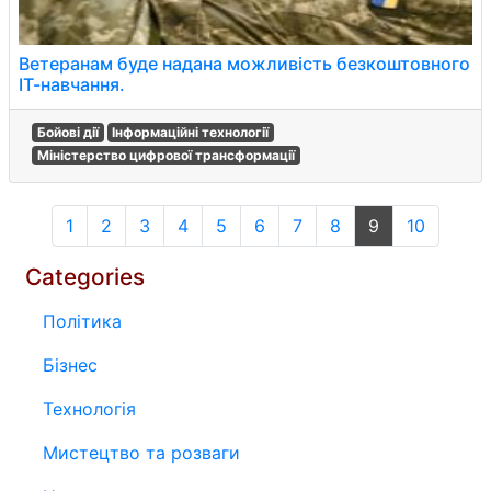
Ветеранам буде надана можливість безкоштовного
ІТ-навчання.
Бойові дії
Інформаційні технології
Міністерство цифрової трансформації
1
2
3
4
5
6
7
8
9
10
Categories
Політика
Бізнес
Технологія
Мистецтво та розваги