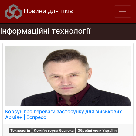
Новини для гіків
Інформаційні технології
Корсун про переваги застосунку для військових
Армія+ | Еспресо
Технологія
Комп'ютерна безпека
Збройні сили України