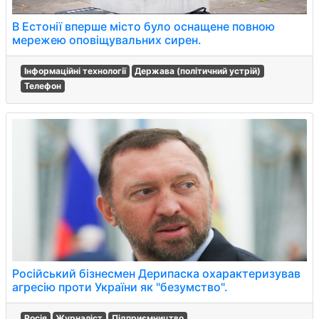
В Естонії вперше місто було оснащене повною
мережею оповіщувальних сирен.
Інформаційні технології
Держава (політичний устрій)
Телефон
Російський бізнесмен Дерипаска охарактеризував
агресію проти України як "безумство".
Росія
Журналіст
Підприємництво