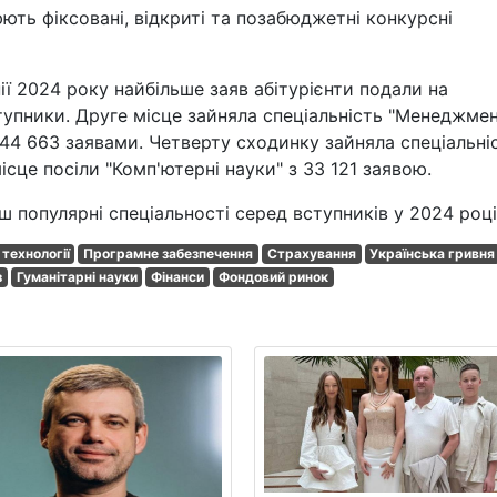
ють фіксовані, відкриті та позабюджетні конкурсні
ії 2024 року найбільше заяв абітурієнти подали на
ступники. Друге місце зайняла спеціальність "Менеджмен
з 44 663 заявами. Четверту сходинку зайняла спеціальні
ісце посіли "Комп'ютерні науки" з 33 121 заявою.
 популярні спеціальності серед вступників у 2024 році
 технології
Програмне забезпечення
Страхування
Українська гривня
з
Гуманітарні науки
Фінанси
Фондовий ринок