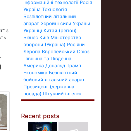
Інформаційні технології
Росія
Україна
Технологія
Безпілотний літальний
апарат
Збройні сили України
т" з
Українці
Китай (регіон)
сть
Бізнес
Київ
Міністерство
оборони (Україна)
Росіяни
Європа
Європейський Союз
.
Північна та Південна
Америка
Дональд Трамп
Економіка
Безпілотний
бойовий літальний апарат
Президент (державна
посада)
Штучний інтелект
Recent posts