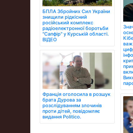
БПЛА Збройних Сил України
знищили рідкісний
російський комплекс
Зна
радіоелектронної боротьби
осн
"Сапфір" у Курській області.
Кібе
ВІДЕО
важ
цифр
інфо
кри
при
вклю
Вик
паро
Франція оголосила в розшук
брата Дурова за
розслідуванням злочинів
проти дітей, повідомляє
видання Politico.