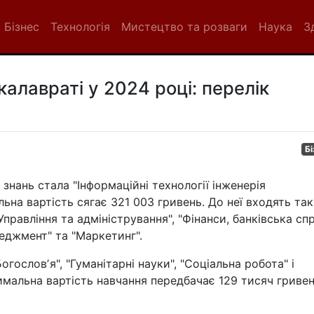
Бізнес
Технологія
Мистецтво та розваги
Наука
З
калавраті у 2024 році: перелік
Бі
знань стала "Інформаційні технології інженерія
ьна вартість сягає 321 003 гривень. До неї входять так
Управління та адміністрування", "Фінанси, банківська сп
еджмент" та "Маркетинг".
огословʼя", "Гуманітарні науки", "Соціальна робота" і
симальна вартість навчання передбачає 129 тисяч гривен