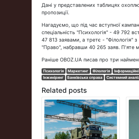
Дані у представлених таблицях охоплю
пропозиції.
Нагадуємо, що під час вступної кампан
спеціальність "Психологія" - 49 792 в
47 813 заявами, а третє - "Філологія" 
"Право", набравши 40 265 заяв. П'яте м
Раніше OBOZ.UA писав про три найменш
Психологія
Маркетинг
Філологія
Інформаційні
Інжиніринг
Банківська справа
Системний аналі
Related posts