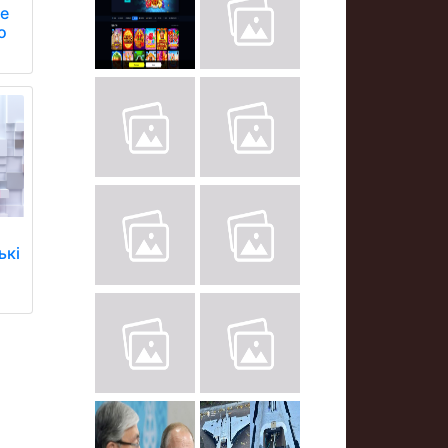
де
о
ькі