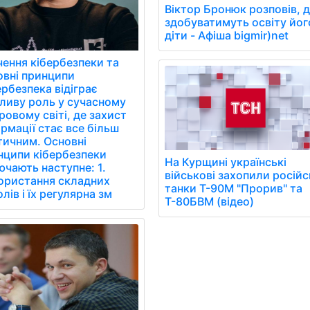
Віктор Бронюк розповів, 
здобуватимуть освіту йог
діти - Афіша bigmir)net
чення кібербезпеки та
овні принципи
рбезпека відіграє
ливу роль у сучасному
овому світі, де захист
рмації стає все більш
тичним. Основні
нципи кібербезпеки
На Курщині українські
чають наступне: 1.
військові захопили російс
ористання складних
танки Т-90М "Прорив" та
лів і їх регулярна зм
Т-80БВМ (відео)