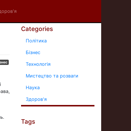
доров'я
Categories
Політика
Бізнес
знес
Технологія
Мистецтво та розваги
і
Наука
рава,
Здоров'я
ь.
Tags