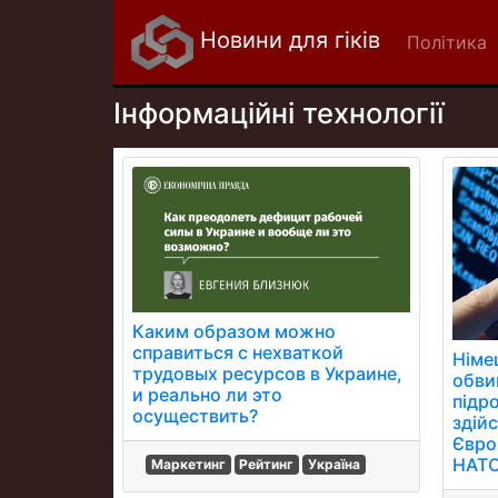
Новини для гіків
Політика
Інформаційні технології
Каким образом можно
справиться с нехваткой
Німе
трудовых ресурсов в Украине,
обви
и реально ли это
підро
осуществить?
здійс
Євро
НАТО
Маркетинг
Рейтинг
Україна