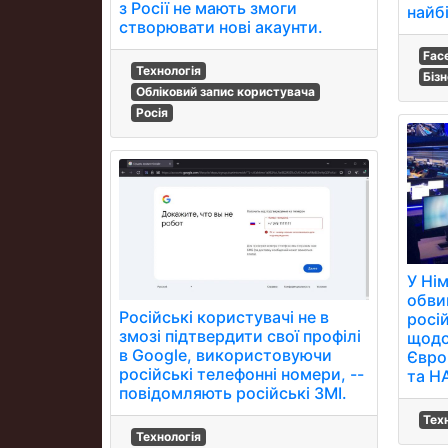
з Росії не мають змоги
найб
створювати нові акаунти.
Fac
Технологія
Біз
Обліковий запис користувача
Росія
У Ні
обви
Російські користувачі не в
росій
змозі підтвердити свої профілі
щодо
в Google, використовуючи
Євро
російські телефонні номери, --
та Н
повідомляють російські ЗМІ.
Тех
Технологія