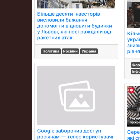
Більше десяти інвесторів
висловили бажання
допомогти відновити будинки
у Львові, які постраждали від
Кільк
ракетних атак.
украї
зниз
рівня
Політика
Росіяни
Україна
Фор
Інф
Google заборонив доступ
Серед
росіянам — тепер користувачі
які с