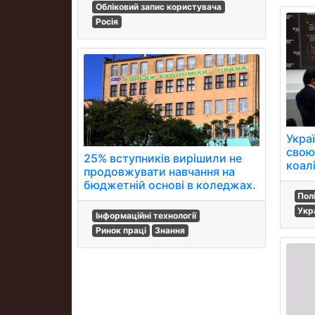
Обліковий запис користувача
Росія
Украї
свою
25% вступників вирішили не
коалі
продовжувати навчання на
бюджетній основі в коледжах.
Пол
Укр
Інформаційні технології
Ринок праці
Знання