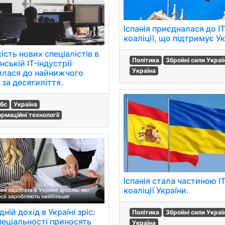
Іспанія приєдналася до ІТ
коаліції, що підтримує Ук
ість нових спеціалістів в
Політика
Збройні сили Украї
нській IT-індустрії
Україна
илася до найнижчого
 за десятиліття.
бс
Україна
ормаційні технології
Іспанія стала частиною IT
коаліції України.
ній дохід в Україні зріс:
Політика
Збройні сили Украї
пеціальності приносять
Україна