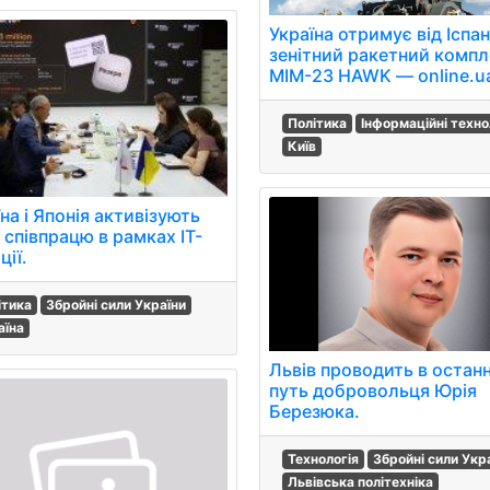
Україна отримує від Іспан
зенітний ракетний комп
MIM-23 HAWK — online.u
Політика
Інформаційні технол
Київ
на і Японія активізують
 співпрацю в рамках IT-
ції.
ітика
Збройні сили України
аїна
Львів проводить в остан
путь добровольця Юрія
Березюка.
Технологія
Збройні сили Укр
Львівська політехніка