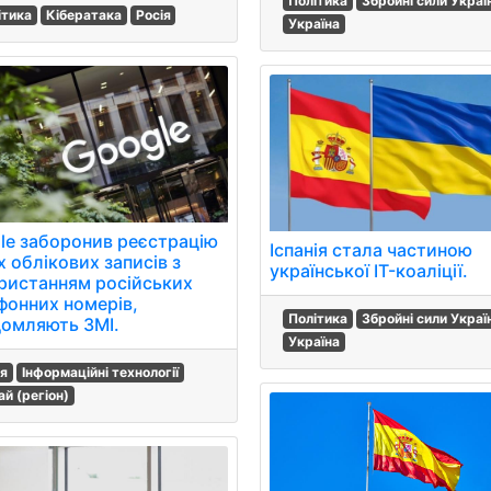
Політика
Збройні сили Украї
ітика
Кібератака
Росія
Україна
le заборонив реєстрацію
Іспанія стала частиною
 облікових записів з
української IT-коаліції.
ристанням російських
фонних номерів,
Політика
Збройні сили Украї
домляють ЗМІ.
Україна
ія
Інформаційні технології
ай (регіон)