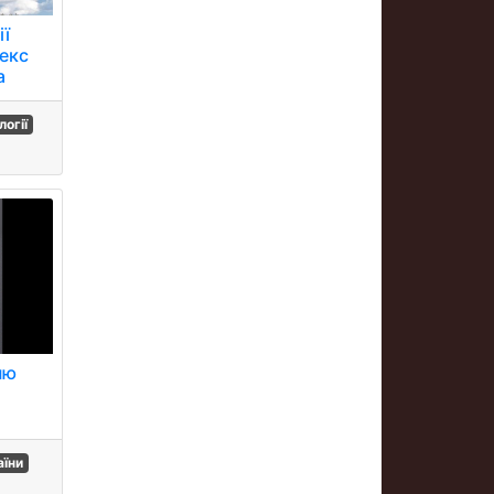
ії
лекс
a
огії
ню
аїни