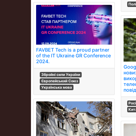
Пол
FAVBET Tech is a proud partner
of the IT Ukraine GR Conference
2024.
Goog
нових
Збройні сили України
вико
Європейський Союз
теле
Українська мова
пові
Рос
Кит