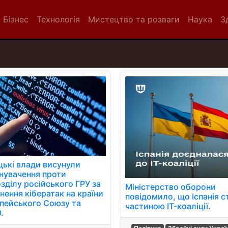
Бізнес
Технологія
Мистецтво та розваги
Наука
З
цькі влади висунули
нувачення проти
зділу російського ГРУ за
Міністерство оборони
нення кібератак на країни
повідомило, що Іспанія с
пейського Союзу та
частиною IT-коаліції.
.