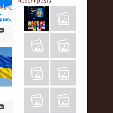
Recent posts
-
раїну.
ни
-
ни