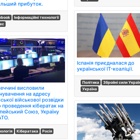
ільший прибуток.
ebook
Інформаційні технології
нес
Іспанія приєдналася до
української IT-коаліції.
Політика
Збройні сили Украї
меччині висловили
Україна
нувачення на адресу
ської військової розвідки
 проведення кібератак на
пейський Союз, Україну
АТО.
нологія
Кібератака
Росія