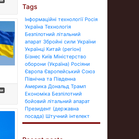
ни
Tags
Інформаційні технології
Росія
Україна
Технологія
Безпілотний літальний
апарат
Збройні сили України
Українці
Китай (регіон)
Бізнес
Київ
Міністерство
оборони (Україна)
Росіяни
Європа
Європейський Союз
Північна та Південна
Америка
Дональд Трамп
ни
Економіка
Безпілотний
бойовий літальний апарат
Президент (державна
посада)
Штучний інтелект