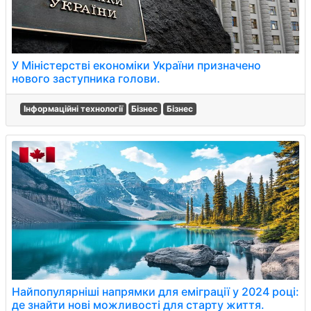
У Міністерстві економіки України призначено
нового заступника голови.
Інформаційні технології
Бізнес
Бізнес
Найпопулярніші напрямки для еміграції у 2024 році:
де знайти нові можливості для старту життя.