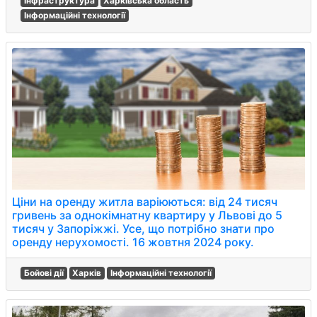
Інфраструктура
Харківська область
Інформаційні технології
Ціни на оренду житла варіюються: від 24 тисяч
гривень за однокімнатну квартиру у Львові до 5
тисяч у Запоріжжі. Усе, що потрібно знати про
оренду нерухомості. 16 жовтня 2024 року.
Бойові дії
Харків
Інформаційні технології