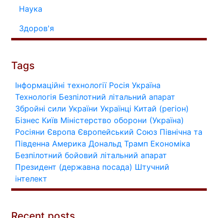
Наука
Здоров'я
Tags
Інформаційні технології
Росія
Україна
Технологія
Безпілотний літальний апарат
Збройні сили України
Українці
Китай (регіон)
Бізнес
Київ
Міністерство оборони (Україна)
Росіяни
Європа
Європейський Союз
Північна та
Південна Америка
Дональд Трамп
Економіка
Безпілотний бойовий літальний апарат
Президент (державна посада)
Штучний
інтелект
Recent posts