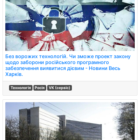
Без ворожих технологій. Чи зможе проект закону
щодо заборони російського програмного
забезпечення виявитися дієвим - Новини Весь
Харків.
Технологія
Росія
VK (сервіс)