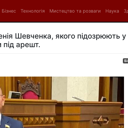
Бізнес
Технологія
Мистецтво та розваги
Наука
З
енія Шевченка, якого підозрюють у
 під арешт.
Бі