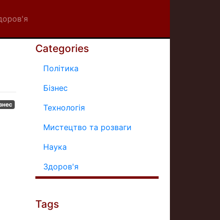
доров'я
Categories
Політика
Бізнес
знес
Технологія
Мистецтво та розваги
Наука
Здоров'я
Tags