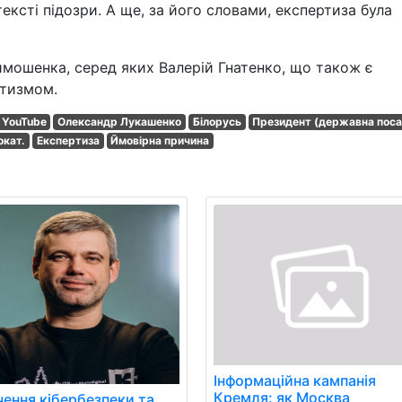
ексті підозри. А ще, за його словами, експертиза була
имошенка, серед яких Валерій Гнатенко, що також є
атизмом.
YouTube
Олександр Лукашенко
Білорусь
Президент (державна поса
окат.
Експертиза
Ймовірна причина
Інформаційна кампанія
Кремля: як Москва
чення кібербезпеки та