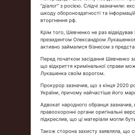
"діалог" з росією. Слідчі зазначили: е
шкоду обороноздатності та інформацій
вторгнення рф.
Крім того, Шевченко не раз відвідував
президентом Олександром Лукашенком. 
активно займалися бізнесом з представ
Перед початком засідання Шевченко за
що відкриття кримінальної справи може
Лукашенка своїм ворогом.
Прокурор зазначив, що з кінця 2020 р
України, причому найчастіше його мар
Адвокат народного обранця зазначив, 
правоохоронні органи оригінальні версі
підкреслив, що ці матеріали могли бути
Також сторона захисту заявляла, що сп