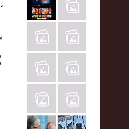
ти
і
в,
в
і