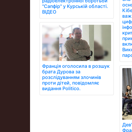
радіоелектронної боротьби
осн
"Сапфір" у Курській області.
Кібе
ВІДЕО
важ
цифр
інфо
кри
при
вклю
Вик
паро
Франція оголосила в розшук
брата Дурова за
розслідуванням злочинів
проти дітей, повідомляє
видання Politico.
Дев'
Фра