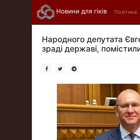
Новини для гіків
Політика
Народного депутата Євг
зраді державі, помістили