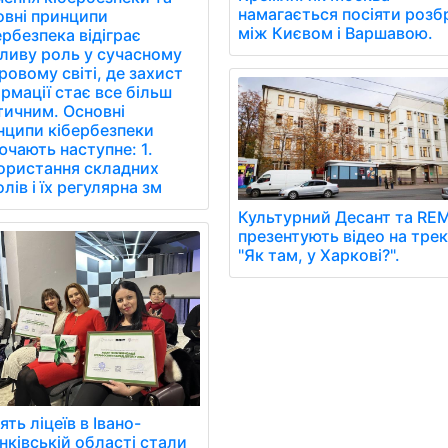
намагається посіяти розб
овні принципи
між Києвом і Варшавою.
рбезпека відіграє
ливу роль у сучасному
овому світі, де захист
рмації стає все більш
тичним. Основні
нципи кібербезпеки
чають наступне: 1.
ористання складних
лів і їх регулярна зм
Культурний Десант та RE
презентують відео на тре
"Як там, у Харкові?".
ять ліцеїв в Івано-
нківській області стали