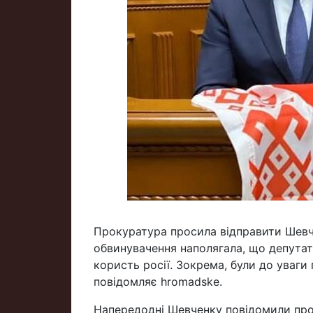
Прокуратура просила відправити Шевче
обвинувачення наполягала, що депутат
користь росії. Зокрема, були до уваги 
повідомляє hromadske.
Напередодні Шевченку повідомили про п