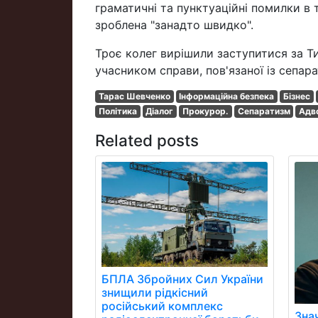
граматичні та пунктуаційні помилки в т
зроблена "занадто швидко".
Троє колег вирішили заступитися за Т
учасником справи, пов'язаної із сепар
Тарас Шевченко
Інформаційна безпека
Бізнес
Політика
Діалог
Прокурор.
Сепаратизм
Адв
Related posts
БПЛА Збройних Сил України
знищили рідкісний
російський комплекс
Зна