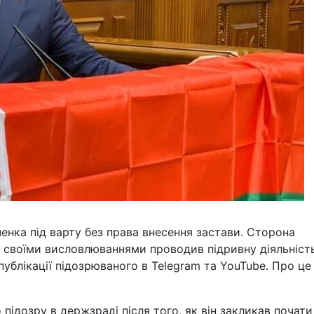
нка під варту без права внесення застави. Сторона
 своїми висловлюваннями проводив підривну діяльніст
публікації підозрюваного в Telegram та YouTube. Про це
ідозру в держзраді після того, як він закликав почати