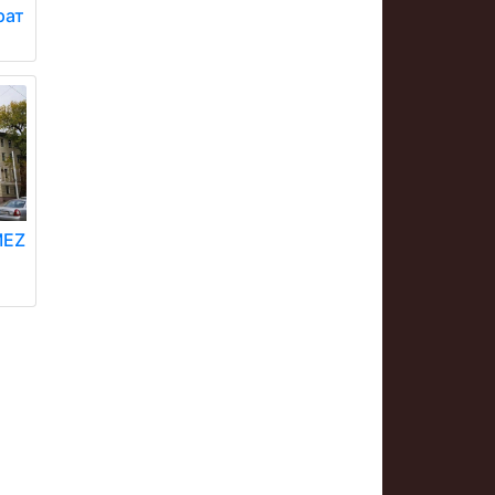
рат
MEZ
к