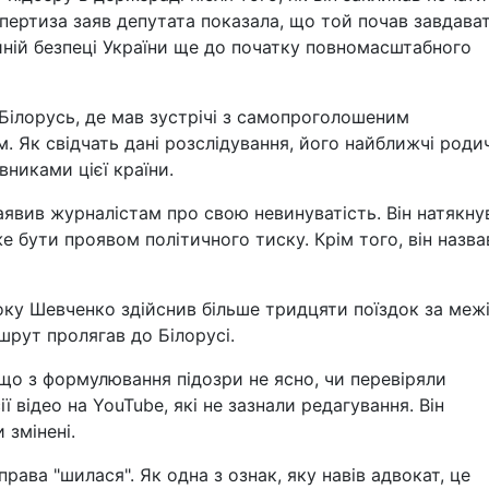
кспертиза заяв депутата показала, що той почав завдава
ній безпеці України ще до початку повномасштабного
 Білорусь, де мав зустрічі з самопроголошеним
Як свідчать дані розслідування, його найближчі родич
никами цієї країни.
явив журналістам про свою невинуватість. Він натякну
 бути проявом політичного тиску. Крім того, він назва
оку Шевченко здійснив більше тридцяти поїздок за меж
шрут пролягав до Білорусі.
що з формулювання підозри не ясно, чи перевіряли
ї відео на YouTube, які не зазнали редагування. Він
 змінені.
рава "шилася". Як одна з ознак, яку навів адвокат, це