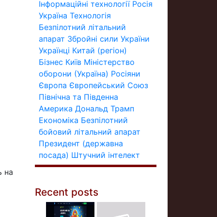
Інформаційні технології
Росія
Україна
Технологія
Безпілотний літальний
апарат
Збройні сили України
Українці
Китай (регіон)
Бізнес
Київ
Міністерство
оборони (Україна)
Росіяни
Європа
Європейський Союз
Північна та Південна
Америка
Дональд Трамп
Економіка
Безпілотний
бойовий літальний апарат
Президент (державна
посада)
Штучний інтелект
ь на
Recent posts