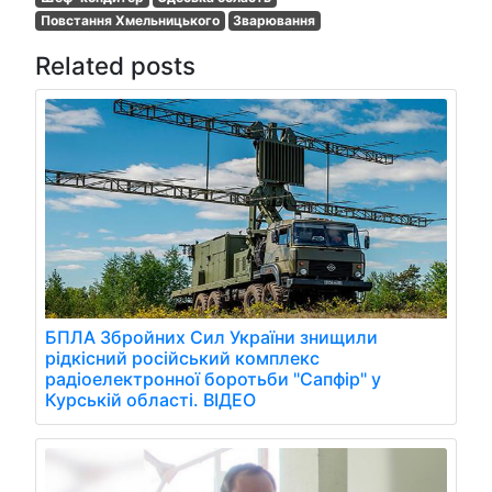
Повстання Хмельницького
Зварювання
Related posts
БПЛА Збройних Сил України знищили
рідкісний російський комплекс
радіоелектронної боротьби "Сапфір" у
Курській області. ВІДЕО