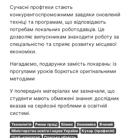
Сучасні профтехи стають
конкурентоспроможними завдяки оновленій
техніці та програмам, що відповідають
потребам локальних роботодавців. Це
дозволяє випускникам знаходити роботу за
спеціальністю та сприяє розвитку місцевої
економіки.
Нагадаємо, подарунки замість покарань: із
прогулами уроків борються оригінальними
методами
У попередніх матеріалах ми зазначали, що
студенти мають обмежені знання: дослідник
вказав на серйозні проблеми в освітній
системі.
Технологія
Ринок праці
Бізнес
Економіка
Вчений
Міністерство освіти і науки України
Кухар (професія)
Шеф-кондитер
Одеська область