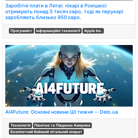
Заробітні плати в Литві: лікарі в Рокішкісі
отримують понад 5 тисяч євро, тоді як перукарі
заробляють близько 950 євро.
Програміст
Інформаційні технології
Apple Inc.
AI4Future: Основні новини ШІ тижня -- Delo.ua
Технологія
Північна та Південна Америка
Безпілотний бойовий літальний апарат