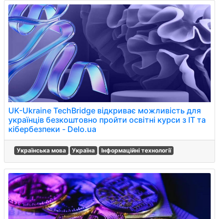
UK-Ukraine TechBridge відкриває можливість для
українців безкоштовно пройти освітні курси з ІТ та
кібербезпеки - Delo.ua
Українська мова
Україна
Інформаційні технології