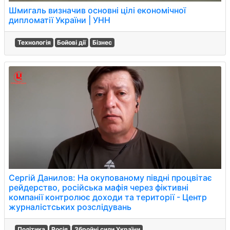
Шмигаль визначив основні цілі економічної
дипломатії України | УНН
Технологія
Бойові дії
Бізнес
Сергій Данилов: На окупованому півдні процвітає
рейдерство, російська мафія через фіктивні
компанії контролює доходи та території - Центр
журналістських розслідувань
Політика
Росія
Збройні сили України