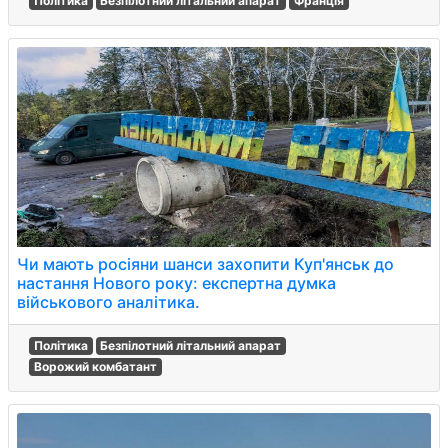
Політика
Безпілотний літальний апарат
Франція
Чи мають росіяни шанси захопити Куп'янськ до
настання Нового року: експертна думка
військового аналітика.
Політика
Безпілотний літальний апарат
Ворожий комбатант