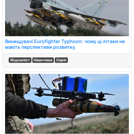
Винищувачі Eurofighter Typhoon: чому ці літаки не
мають перспективи розвитку.
Журналіст
Німеччина
Сирія