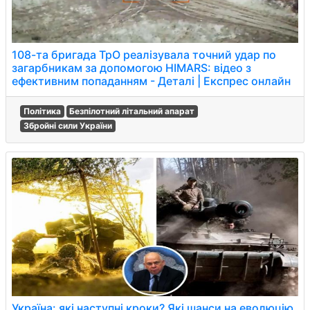
108-та бригада ТрО реалізувала точний удар по
загарбникам за допомогою HIMARS: відео з
ефективним попаданням - Деталі | Експрес онлайн
Політика
Безпілотний літальний апарат
Збройні сили України
Україна: які наступні кроки? Які шанси на еволюцію