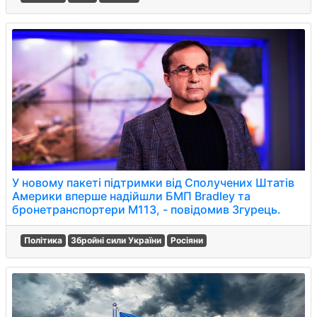
У новому пакеті підтримки від Сполучених Штатів
Америки вперше надійшли БМП Bradley та
бронетранспортери M113, - повідомив Згурець.
Політика
Збройні сили України
Росіяни