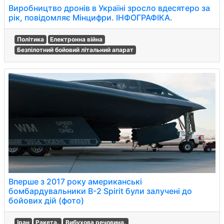
Виробництво дронів в Україні зросло вдесятеро за
рік, повідомляє Мінцифри. ІНФОГРАФІКА.
Політика
Електронна війна
Безпілотний бойовий літальний апарат
Вперше з 2017 року американські
бомбардувальники B-2 Spirit були залучені до
бойових дій (фото)
Іран
Ракета.
Вибухова речовина.