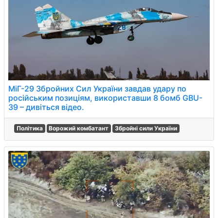
МіГ-29 Збройних Сил України завдав удару по
російським позиціям, використавши 8 бомб GBU-
39 – дивіться відео.
Політика
Ворожий комбатант
Збройні сили України