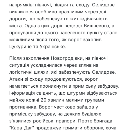
напрямків: півночі, півдня та сходу. Селидове
виявилося особливо вразливим через дві
дороги, що забезпечують життєдіяльність
міста. Одна з цих доріг веде до Вишневого, а
просування до цього населеного пункту стало
можливим після того, як ворог захопив
Цукурине та Українське.
Після захоплення Новогродівки, на півночі
ситуація ускладнилася через вплив на
логістичні шляхи, які забезпечують Селидове.
Атаки зі сходу продовжуються, ворог
намагається проникнути в приміську забудову.
Інформація свідчить, що штурми відбуваються
майже кожні 20 хвилин малими групами
противника. Ворог частково зайшов у
приміську забудову, на деяких будівлях
з'явилися російські прапори. Проте бригада
"Кара-Даг" продовжує тримати оборону, хоча