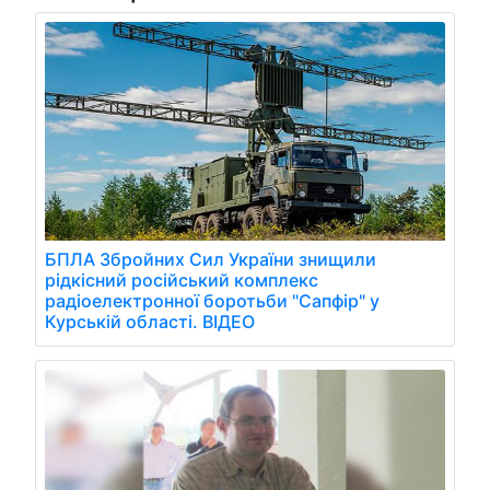
БПЛА Збройних Сил України знищили
рідкісний російський комплекс
радіоелектронної боротьби "Сапфір" у
Курській області. ВІДЕО