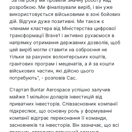
"За пів року ми провели значну роботу над
розробкою. Ми фіналізували виріб, і він уже
використовується військовими в зоні бойових
дій. Відгуки дуже позитивні. Ми також є
членами кластера від Міністерства цифрової
трансформації Brave1 і активно рухаємося в
напрямку отримання державних дозволів, щоб
цей виріб могли ставити на озброєння не
тільки за рахунок волонтерських коштів,
грантових програм і меценатів, а й за кошти
військових частин, які дійсно цього
потребують", - розповів Сас.
Стартап Buntar Aerospace успішно залучив
майже 1 мільйон доларів інвестицій від
приватних інвесторів. Співзасновник компанії
підкреслює, що основну роль у формуванні
компанії відіграє переконання її команди,
засновників та інвесторів. Він зазначає, що всі