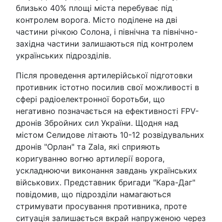
близько 40% площі міста перебуває під
контролем ворога. Місто поділене на дві
частини річкою Солона, і північна та північно-
західна частини залишаються під контролем
українських підрозділів.
Після проведення артилерійської підготовки
противник істотно посилив свої можливості в
сфері радіоелектронної боротьби, що
негативно позначається на ефективності FPV-
дронів Збройних сил України. Щодня над
містом Селидове літають 10-12 розвідувальних
дронів "Орлан" та Zala, які сприяють
коригуванню вогню артилерії ворога,
ускладнюючи виконання завдань українських
військових. Представник бригади "Кара-Даг"
повідомив, що підрозділи намагаються
стримувати просування противника, проте
ситуація залишається вкрай напруженою через