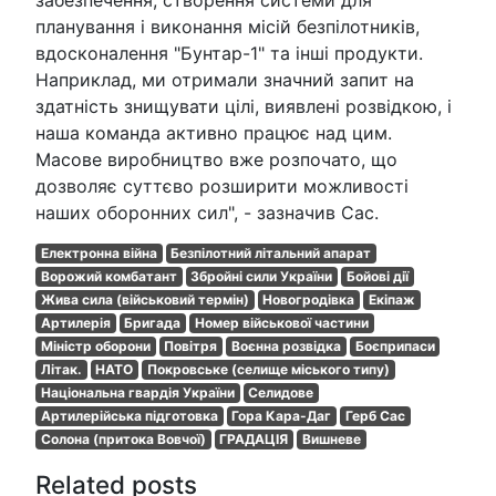
забезпечення, створення системи для
планування і виконання місій безпілотників,
вдосконалення "Бунтар-1" та інші продукти.
Наприклад, ми отримали значний запит на
здатність знищувати цілі, виявлені розвідкою, і
наша команда активно працює над цим.
Масове виробництво вже розпочато, що
дозволяє суттєво розширити можливості
наших оборонних сил", - зазначив Сас.
Електронна війна
Безпілотний літальний апарат
Ворожий комбатант
Збройні сили України
Бойові дії
Жива сила (військовий термін)
Новогродівка
Екіпаж
Артилерія
Бригада
Номер військової частини
Міністр оборони
Повітря
Воєнна розвідка
Боєприпаси
Літак.
НАТО
Покровське (селище міського типу)
Національна гвардія України
Селидове
Артилерійська підготовка
Гора Кара-Даг
Герб Сас
Солона (притока Вовчої)
ГРАДАЦІЯ
Вишневе
Related posts