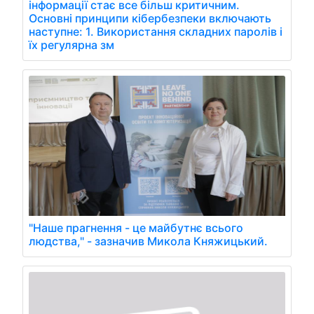
інформації стає все більш критичним.
Основні принципи кібербезпеки включають
наступне: 1. Використання складних паролів і
їх регулярна зм
"Наше прагнення - це майбутнє всього
людства," - зазначив Микола Княжицький.