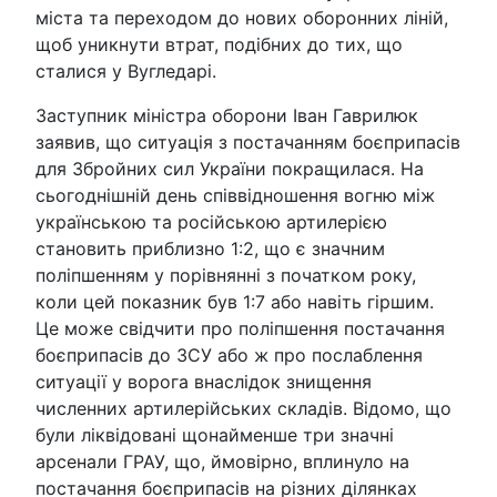
міста та переходом до нових оборонних ліній,
щоб уникнути втрат, подібних до тих, що
сталися у Вугледарі.
Заступник міністра оборони Іван Гаврилюк
заявив, що ситуація з постачанням боєприпасів
для Збройних сил України покращилася. На
сьогоднішній день співвідношення вогню між
українською та російською артилерією
становить приблизно 1:2, що є значним
поліпшенням у порівнянні з початком року,
коли цей показник був 1:7 або навіть гіршим.
Це може свідчити про поліпшення постачання
боєприпасів до ЗСУ або ж про послаблення
ситуації у ворога внаслідок знищення
численних артилерійських складів. Відомо, що
були ліквідовані щонайменше три значні
арсенали ГРАУ, що, ймовірно, вплинуло на
постачання боєприпасів на різних ділянках