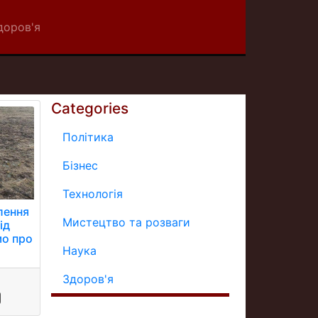
доров'я
Categories
Політика
Бізнес
Технологія
лення
Мистецтво та розваги
ід
мо про
Наука
Здоров'я