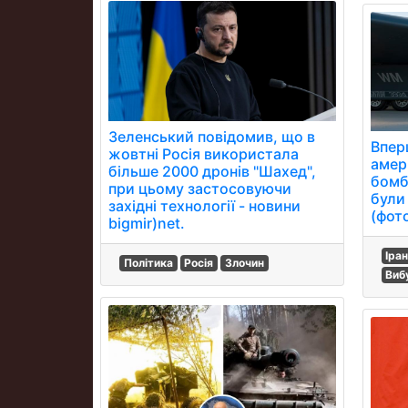
Зеленський повідомив, що в
Впер
жовтні Росія використала
амер
більше 2000 дронів "Шахед",
бомб
при цьому застосовуючи
були
західні технології - новини
(фот
bigmir)net.
Іра
Політика
Росія
Злочин
Виб