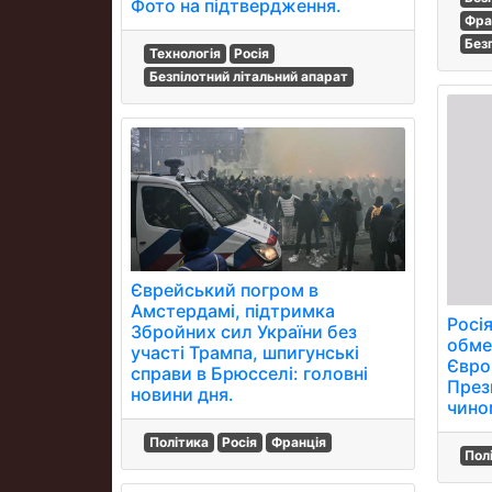
Фото на підтвердження.
Фра
Без
Технологія
Росія
Безпілотний літальний апарат
Єврейський погром в
Амстердамі, підтримка
Росі
Збройних сил України без
обме
участі Трампа, шпигунські
Євро
справи в Брюсселі: головні
През
новини дня.
чино
Політика
Росія
Франція
Пол