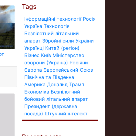
Tags
Інформаційні технології
Росія
Україна
Технологія
Безпілотний літальний
апарат
Збройні сили України
Українці
Китай (регіон)
от
Бізнес
Київ
Міністерство
оборони (Україна)
Росіяни
Європа
Європейський Союз
Північна та Південна
Америка
Дональд Трамп
Економіка
Безпілотний
бойовий літальний апарат
Президент (державна
посада)
Штучний інтелект