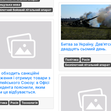
нцузька мова
пілотний бойовий літальний апарат
Битва за Україну. Дев'ятс
двадцять сьомий день.
Політика
Росія
Безпілотний літальний апарат
я обходить санкційні
ження і отримує товари з
пейського Союзу: в Офісі
идента пояснили, яким
м це відбувається.
ітика
Росія
Технологія