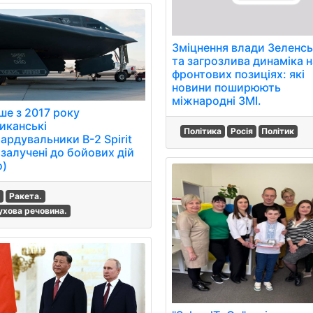
Зміцнення влади Зеленс
та загрозлива динаміка н
фронтових позиціях: які
новини поширюють
міжнародні ЗМІ.
ше з 2017 року
иканські
Політика
Росія
Політик
ардувальники B-2 Spirit
 залучені до бойових дій
о)
н
Ракета.
ухова речовина.