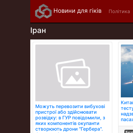
Новини для гіків
Політика
Іран
Кита
Можуть перевозити вибухові
тест
пристрої або здійснювати
надз
розвідку: в ГУР повідомили, з
паса
яких компонентів окупанти
створюють дрони "Гербера".
Без