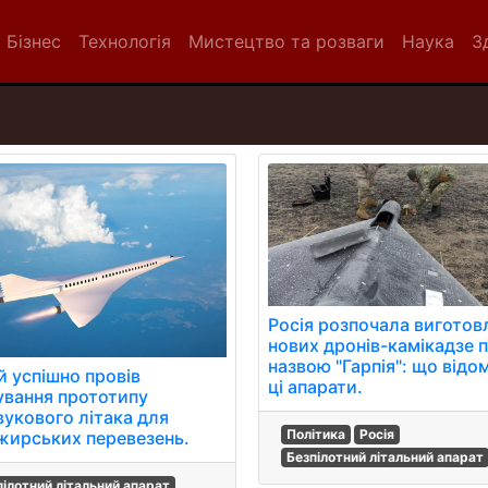
Бізнес
Технологія
Мистецтво та розваги
Наука
З
Росія розпочала виготов
нових дронів-камікадзе п
назвою "Гарпія": що відо
й успішно провів
ці апарати.
ування прототипу
вукового літака для
Політика
Росія
жирських перевезень.
Безпілотний літальний апарат
пілотний літальний апарат