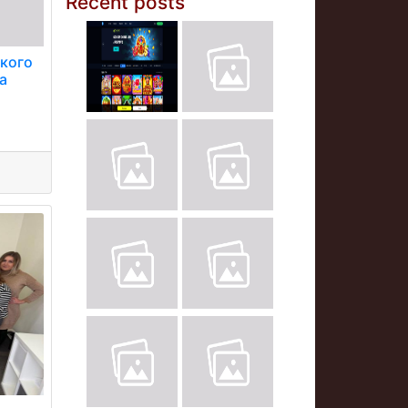
Recent posts
ького
а