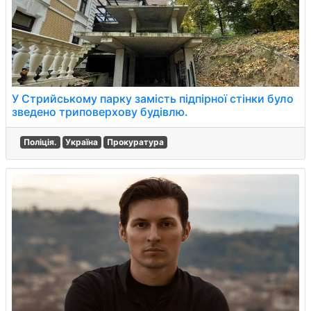
У Стрийському парку замість підпірної стінки було
зведено триповерхову будівлю.
Поліція.
Україна
Прокуратура