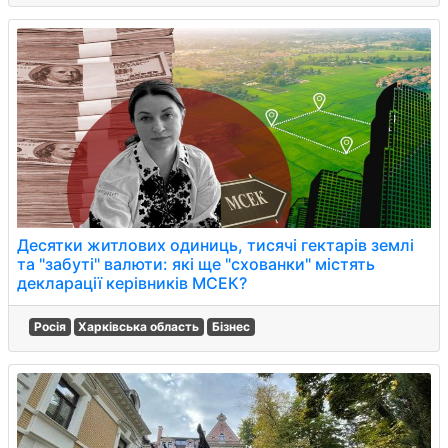
Десятки житлових одиниць, тисячі гектарів землі
та "забуті" валюти: які ще "схованки" містять
декларації керівників МСЕК?
Росія
Харківська область
Бізнес