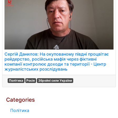
Сергій Данилов: На окупованому півдні процвітає
рейдерство, російська мафія через фіктивні
компанії контролює доходи та території - Центр
журналістських розслідувань
Політика
Росія
Збройні сили України
Categories
Політика