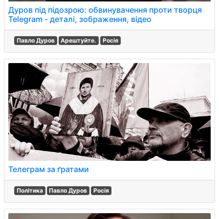
Дуров під підозрою: обвинувачення проти творця
Telegram - деталі, зображення, відео
Павло Дуров
Арештуйте.
Росія
Телеграм за ґратами
Політика
Павло Дуров
Росія