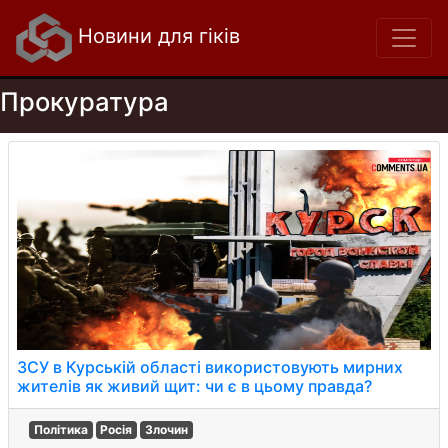
Новини для гіків
Прокуратура
ЗСУ в Курській області використовують мирних
жителів як живий щит: чи є в цьому правда?
Політика
Росія
Злочин