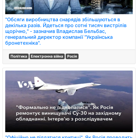
"Обсяги виробництва снарядів збільшуються в
декілька разів. Йдеться про сотні тисяч вистрілів
щорічно," - зазначив Владислав Бельбас,
генеральний директор компанії "Українська
бронетехніка".
Політика
Електронна війна
Росія
"Офіційно не піддатися критиці". Як Росія проводить