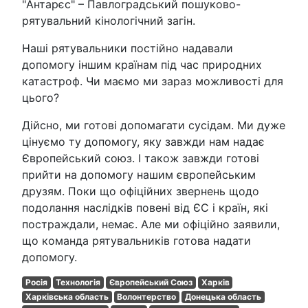
"Антарєс" – Павлоградський пошуково-
рятувальний кінологічний загін.
Наші рятувальники постійно надавали
допомогу іншим країнам під час природних
катастроф. Чи маємо ми зараз можливості для
цього?
Дійсно, ми готові допомагати сусідам. Ми дуже
цінуємо ту допомогу, яку завжди нам надає
Європейський союз. І також завжди готові
прийти на допомогу нашим європейським
друзям. Поки що офіційних звернень щодо
подолання наслідків повені від ЄС і країн, які
постраждали, немає. Але ми офіційно заявили,
що команда рятувальників готова надати
допомогу.
Росія
Технологія
Європейський Союз
Харків
Харківська область
Волонтерство
Донецька область