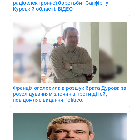
радіоелектронної боротьби "Сапфір" у
Курській області. ВІДЕО
Франція оголосила в розшук брата Дурова за
розслідуванням злочинів проти дітей,
повідомляє видання Politico.