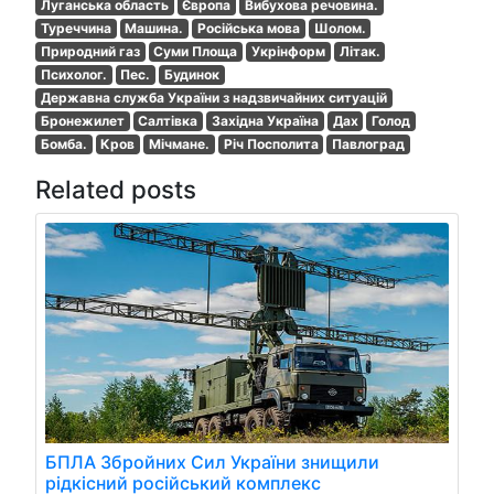
Луганська область
Європа
Вибухова речовина.
Туреччина
Машина.
Російська мова
Шолом.
Природний газ
Суми Площа
Укрінформ
Літак.
Психолог.
Пес.
Будинок
Державна служба України з надзвичайних ситуацій
Бронежилет
Салтівка
Західна Україна
Дах
Голод
Бомба.
Кров
Мічмане.
Річ Посполита
Павлоград
Related posts
БПЛА Збройних Сил України знищили
рідкісний російський комплекс