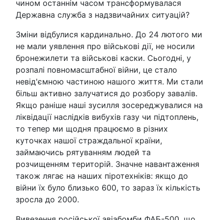
чином останнім часом трансформувалася
Державна служба з надзвичайних ситуацій?
Зміни відбулися кардинально. До 24 лютого ми
не мали уявлення про військові дії, не носили
бронежилети та військові каски. Сьогодні, у
розпалі повномасштабної війни, це стало
невід'ємною частиною нашого життя. Ми стали
більш активно залучатися до розбору завалів.
Якщо раніше наші зусилля зосереджувалися на
ліквідації наслідків вибухів газу чи підтоплень,
то тепер ми щодня працюємо в різних
куточках нашої страждальної країни,
займаючись рятуванням людей та
розчищенням територій. Значне навантаження
також лягає на наших піротехніків: якщо до
війни їх було близько 600, то зараз їх кількість
зросла до 2000.
Вивезення російської авіабомби ФАБ-500, що