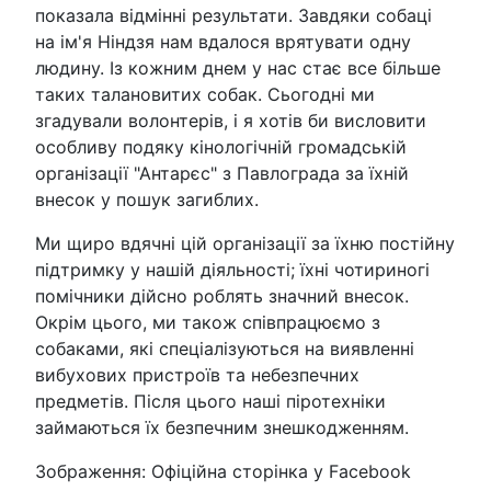
показала відмінні результати. Завдяки собаці
на ім'я Ніндзя нам вдалося врятувати одну
людину. Із кожним днем у нас стає все більше
таких талановитих собак. Сьогодні ми
згадували волонтерів, і я хотів би висловити
особливу подяку кінологічній громадській
організації "Антарєс" з Павлограда за їхній
внесок у пошук загиблих.
Ми щиро вдячні цій організації за їхню постійну
підтримку у нашій діяльності; їхні чотириногі
помічники дійсно роблять значний внесок.
Окрім цього, ми також співпрацюємо з
собаками, які спеціалізуються на виявленні
вибухових пристроїв та небезпечних
предметів. Після цього наші піротехніки
займаються їх безпечним знешкодженням.
Зображення: Офіційна сторінка у Facebook