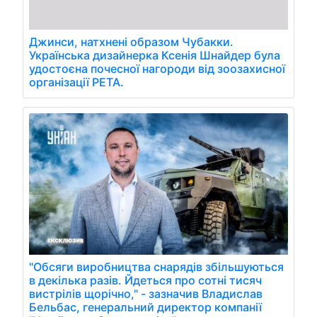
Джинси, натхнені образом Чубакки.
Українська дизайнерка Ксенія Шнайдер була
удостоєна почесної нагороди від зоозахисної
організації PETA.
"Обсяги виробництва снарядів збільшуються
в декілька разів. Йдеться про сотні тисяч
вистрілів щорічно," - зазначив Владислав
Бельбас, генеральний директор компанії