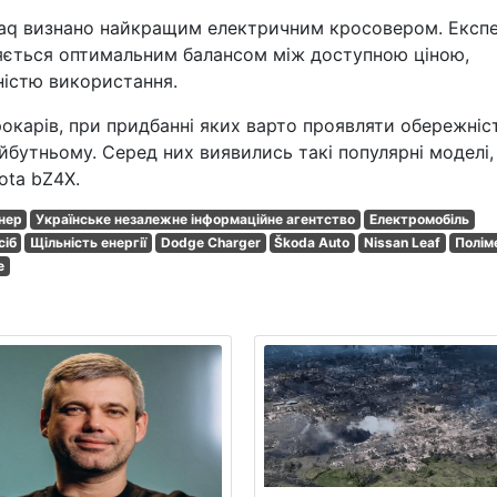
yaq визнано найкращим електричним кросовером. Експ
няється оптимальним балансом між доступною ціною,
ністю використання.
окарів, при придбанні яких варто проявляти обережніс
утньому. Серед них виявились такі популярні моделі,
yota bZ4X.
нер
Українське незалежне інформаційне агентство
Електромобіль
сіб
Щільність енергії
Dodge Charger
Škoda Auto
Nissan Leaf
Полім
e