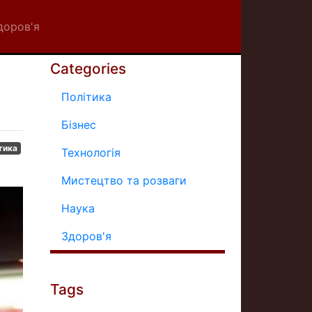
доров'я
Categories
Політика
Бізнес
тика
Технологія
Мистецтво та розваги
Наука
Здоров'я
Tags