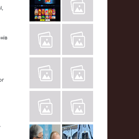
l,
нів
ог
у