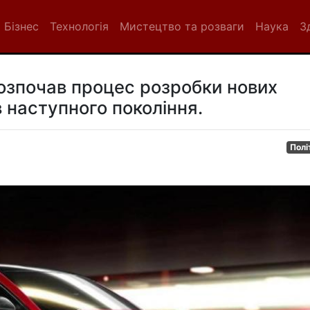
Бізнес
Технологія
Мистецтво та розваги
Наука
З
розпочав процес розробки нових
 наступного покоління.
Полі