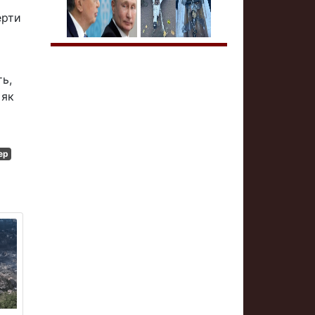
ерти
ть,
 як
ер