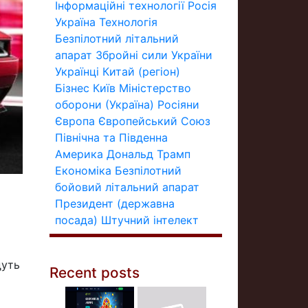
Інформаційні технології
Росія
Україна
Технологія
Безпілотний літальний
апарат
Збройні сили України
Українці
Китай (регіон)
Бізнес
Київ
Міністерство
оборони (Україна)
Росіяни
Європа
Європейський Союз
Північна та Південна
Америка
Дональд Трамп
Економіка
Безпілотний
бойовий літальний апарат
Президент (державна
посада)
Штучний інтелект
дуть
Recent posts