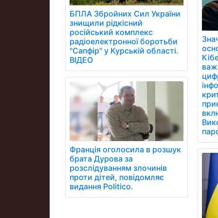
БПЛА Збройних Сил України
знищили рідкісний
російський комплекс
Зна
радіоелектронної боротьби
осн
"Сапфір" у Курській області.
Кібе
ВІДЕО
важ
цифр
інфо
кри
при
вклю
Вик
паро
Франція оголосила в розшук
брата Дурова за
розслідуванням злочинів
проти дітей, повідомляє
видання Politico.