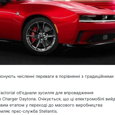
понують численні переваги в порівнянні з традиційними
 Factorial об'єднали зусилля для впровадження
 Charger Daytona. Очікується, що ці електромобілі вий
овим етапом у переході до масового виробництва
мляє прес-служба Stellantis.