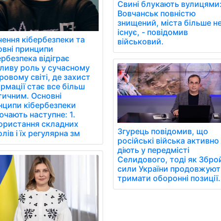
Свині блукають вулицями
Вовчанськ повністю
знищений, міста більше н
існує, - повідомив
чення кібербезпеки та
військовий.
овні принципи
рбезпека відіграє
ливу роль у сучасному
овому світі, де захист
рмації стає все більш
тичним. Основні
нципи кібербезпеки
чають наступне: 1.
ористання складних
Згурець повідомив, що
лів і їх регулярна зм
російські війська активно
діють у передмісті
Селидового, тоді як Збро
сили України продовжуют
тримати оборонні позиції.