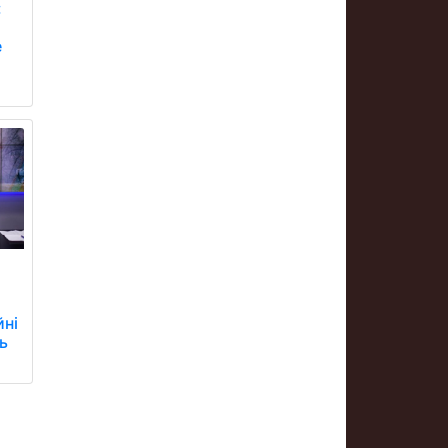
:
е
йні
ь