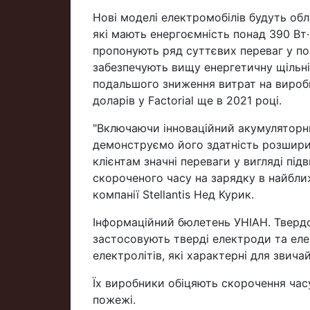
Нові моделі електромобілів будуть обл
які мають енергоємність понад 390 Вт·
пропонують ряд суттєвих переваг у пор
забезпечують вищу енергетичну щільні
подальшого зниження витрат на виробни
доларів у Factorial ще в 2021 році.
"Включаючи інноваційний акумуляторни
демонструємо його здатність розшири
клієнтам значні переваги у вигляді пі
скороченого часу на зарядку в найбли
компанії Stellantis Нед Курик.
Інформаційний бюлетень УНІАН. Твердо
застосовують тверді електроди та елек
електролітів, які характерні для звича
Їх виробники обіцяють скорочення час
пожежі.