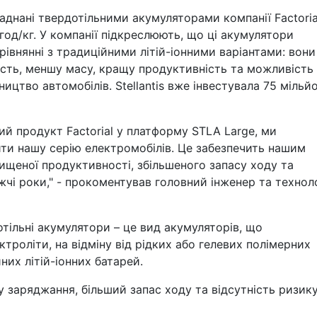
аднані твердотільними акумуляторами компанії Factoria
год/кг. У компанії підкреслюють, що ці акумулятори
івнянні з традиційними літій-іонними варіантами: вони
сть, меншу масу, кращу продуктивність та можливість
цтво автомобілів. Stellantis вже інвестувала 75 мільйо
й продукт Factorial у платформу STLA Large, ми
ти нашу серію електромобілів. Це забезпечить нашим
двищеної продуктивності, збільшеного запасу ходу та
жчі роки," - прокоментував головний інженер та технол
тільні акумулятори – це вид акумуляторів, що
троліти, на відміну від рідких або гелевих полімерних
йних літій-іонних батарей.
у заряджання, більший запас ходу та відсутність ризик