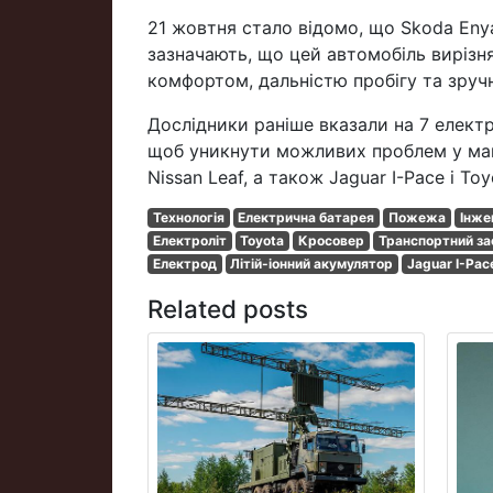
21 жовтня стало відомо, що Skoda En
зазначають, що цей автомобіль виріз
комфортом, дальністю пробігу та зруч
Дослідники раніше вказали на 7 електр
щоб уникнути можливих проблем у майб
Nissan Leaf, а також Jaguar I-Pace і To
Технологія
Електрична батарея
Пожежа
Інже
Електроліт
Toyota
Кросовер
Транспортний за
Електрод
Літій-іонний акумулятор
Jaguar I-Pac
Related posts