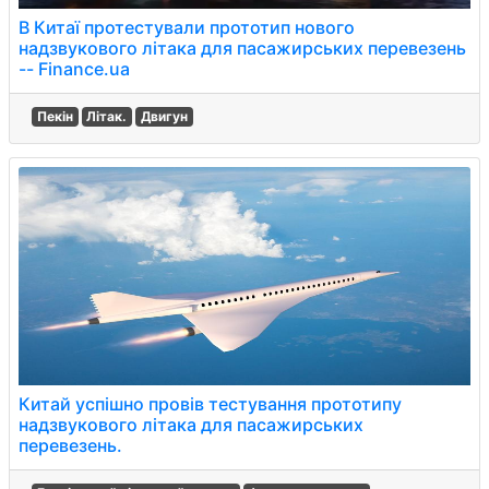
В Китаї протестували прототип нового
надзвукового літака для пасажирських перевезень
-- Finance.ua
Пекін
Літак.
Двигун
Китай успішно провів тестування прототипу
надзвукового літака для пасажирських
перевезень.