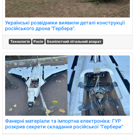
Українські розвідники виявили деталі конструкції
російського дрона "Гербера".
Технологія
Росія
Безпілотний літальний апарат
Фанерні матеріали та імпортна електроніка: ГУР
розкрив секрети складання російської "Гербери"