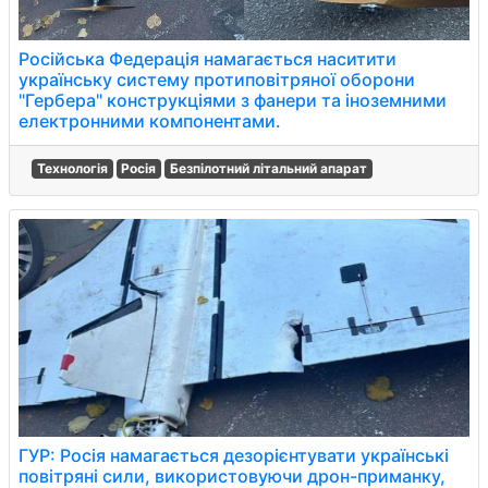
Російська Федерація намагається наситити
українську систему протиповітряної оборони
"Гербера" конструкціями з фанери та іноземними
електронними компонентами.
Технологія
Росія
Безпілотний літальний апарат
ГУР: Росія намагається дезорієнтувати українські
повітряні сили, використовуючи дрон-приманку,