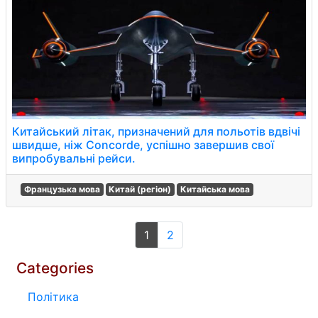
Китайський літак, призначений для польотів вдвічі
швидше, ніж Concorde, успішно завершив свої
випробувальні рейси.
Французька мова
Китай (регіон)
Китайська мова
1
2
Categories
Політика