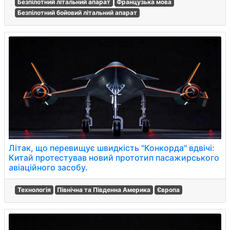
Безпілотний літальний апарат
Французька мова
Безпілотний бойовий літальний апарат
Літак, що перевищує швидкість "Конкорда" вдвічі:
Китай протестував новий прототип пасажирського
авіаційного засобу.
Технологія
Північна та Південна Америка
Європа