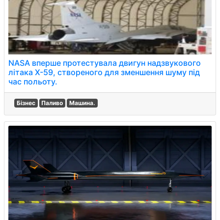
NASA вперше протестувала двигун надзвукового
літака X-59, створеного для зменшення шуму під
час польоту.
Бізнес
Паливо
Машина.