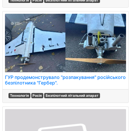
Технологія
Росія
Безпілотний літальний апарат
ГУР продемонструвало "розпакування" російського
безпілотника "Гербер".
Технологія
Росія
Безпілотний літальний апарат