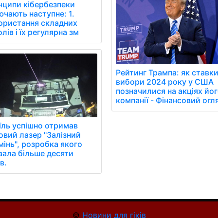
нципи кібербезпеки
чають наступне: 1.
ористання складних
лів і їх регулярна зм
Рейтинг Трампа: як ставки
вибори 2024 року у США
позначилися на акціях йо
компанії - Фінансовий огл
аїль успішно отримав
овий лазер "Залізний
мінь", розробка якого
вала більше десяти
в.
©
Новини для гіків