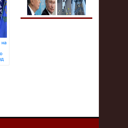
 на
го
яд