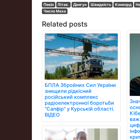
Пекін
Літак.
Двигун
Швидкість
Конкорд
На
Число Маха
Related posts
БПЛА Збройних Сил України
знищили рідкісний
російський комплекс
Зна
радіоелектронної боротьби
осн
"Сапфір" у Курській області.
Кібе
ВІДЕО
важ
цифр
інфо
кри