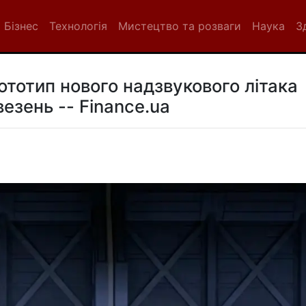
Бізнес
Технологія
Мистецтво та розваги
Наука
З
ототип нового надзвукового літака
езень -- Finance.ua