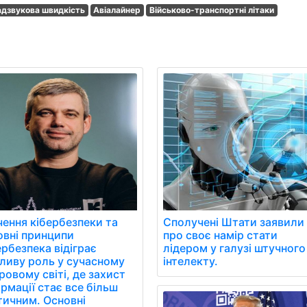
дзвукова швидкість
Авіалайнер
Військово-транспортні літаки
чення кібербезпеки та
Сполучені Штати заявили
овні принципи
про своє намір стати
рбезпека відіграє
лідером у галузі штучного
ливу роль у сучасному
інтелекту.
овому світі, де захист
рмації стає все більш
тичним. Основні