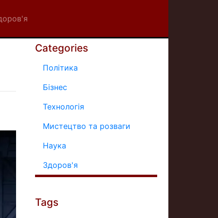
доров'я
Categories
Політика
Бізнес
Технологія
Мистецтво та розваги
Наука
Здоров'я
Tags