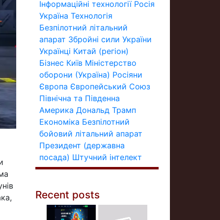
Інформаційні технології
Росія
Україна
Технологія
Безпілотний літальний
апарат
Збройні сили України
Українці
Китай (регіон)
Бізнес
Київ
Міністерство
оборони (Україна)
Росіяни
Європа
Європейський Союз
Північна та Південна
Америка
Дональд Трамп
Економіка
Безпілотний
бойовий літальний апарат
Президент (державна
посада)
Штучний інтелект
и
ома
унів
Recent posts
ка,