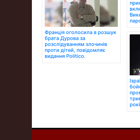
при
вклю
Вик
паро
Франція оголосила в розшук
брата Дурова за
розслідуванням злочинів
проти дітей, повідомляє
видання Politico.
Ізр
бой
про
три
рокі