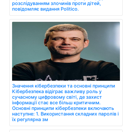
розслідуванням злочинів проти дітей,
повідомляє видання Politico.
Значення кібербезпеки та основні принципи
Кібербезпека відіграє важливу роль у
сучасному цифровому світі, де захист
інформації стає все більш критичним.
Основні принципи кібербезпеки включають
наступне: 1. Використання складних паролів і
їх регулярна зм