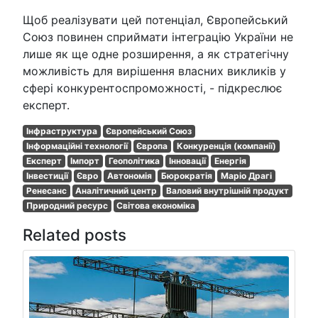
Щоб реалізувати цей потенціал, Європейський
Союз повинен сприймати інтеграцію України не
лише як ще одне розширення, а як стратегічну
можливість для вирішення власних викликів у
сфері конкурентоспроможності, - підкреслює
експерт.
Інфраструктура
Європейський Союз
Інформаційні технології
Європа
Конкуренція (компанії)
Експерт
Імпорт
Геополітика
Інновації
Енергія
Інвестиції
Євро
Автономія
Бюрократія
Маріо Драгі
Ренесанс
Аналітичний центр
Валовий внутрішній продукт
Природний ресурс
Світова економіка
Related posts