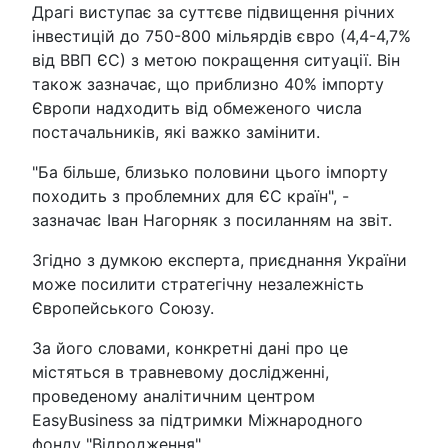
Драгі виступає за суттєве підвищення річних
інвестицій до 750-800 мільярдів євро (4,4-4,7%
від ВВП ЄС) з метою покращення ситуації. Він
також зазначає, що приблизно 40% імпорту
Європи надходить від обмеженого числа
постачальників, які важко замінити.
"Ба більше, близько половини цього імпорту
походить з проблемних для ЄС країн", -
зазначає Іван Нагорняк з посиланням на звіт.
Згідно з думкою експерта, приєднання України
може посилити стратегічну незалежність
Європейського Союзу.
За його словами, конкретні дані про це
містяться в травневому дослідженні,
проведеному аналітичним центром
EasyBusiness за підтримки Міжнародного
фонду "Відродження".