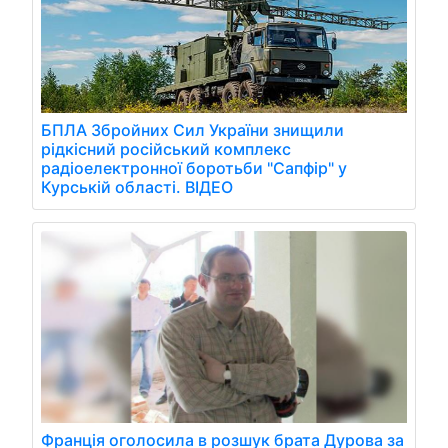
БПЛА Збройних Сил України знищили
рідкісний російський комплекс
радіоелектронної боротьби "Сапфір" у
Курській області. ВІДЕО
Франція оголосила в розшук брата Дурова за