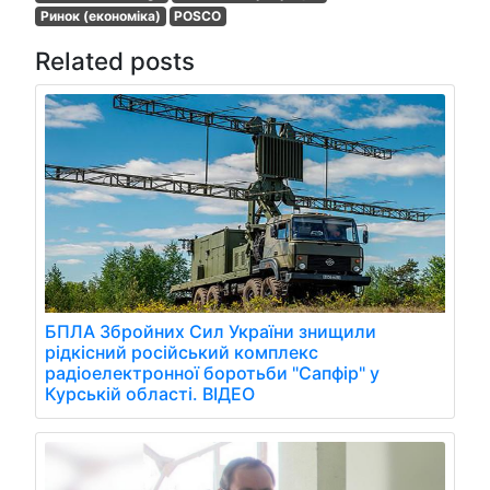
Ринок (економіка)
POSCO
Related posts
БПЛА Збройних Сил України знищили
рідкісний російський комплекс
радіоелектронної боротьби "Сапфір" у
Курській області. ВІДЕО