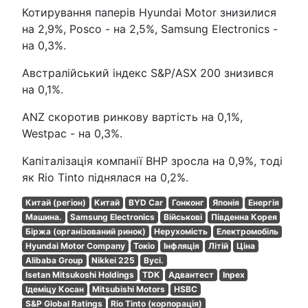
Котирування паперів Hyundai Motor знизилися
на 2,9%, Posco - на 2,5%, Samsung Electronics -
на 0,3%.
Австралійський індекс S&P/ASX 200 знизився
на 0,1%.
ANZ скоротив ринкову вартість на 0,1%,
Westpac - на 0,3%.
Капіталізація компанії BHP зросла на 0,9%, тоді
як Rio Tinto піднялася на 0,2%.
Китай (регіон)
Китай
BYD Car
Гонконг
Японія
Енергія
Машина.
Samsung Electronics
Військові
Південна Корея
Біржа (організований ринок)
Нерухомість
Електромобіль
Hyundai Motor Company
Токіо
Інфляція
Літій
Ціна
Alibaba Group
Nikkei 225
Вусі.
Isetan Mitsukoshi Holdings
TDK
Адвантест
Inpex
Ідеміцу Косан
Mitsubishi Motors
HSBC
S&P Global Ratings
Rio Tinto (корпорація)