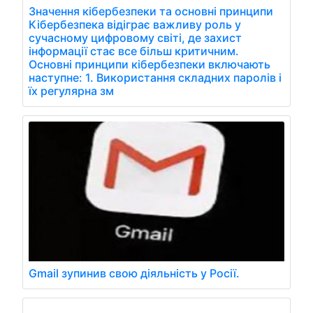
Значення кібербезпеки та основні принципи
Кібербезпека відіграє важливу роль у
сучасному цифровому світі, де захист
інформації стає все більш критичним.
Основні принципи кібербезпеки включають
наступне: 1. Використання складних паролів і
їх регулярна зм
Gmail зупинив свою діяльність у Росії.