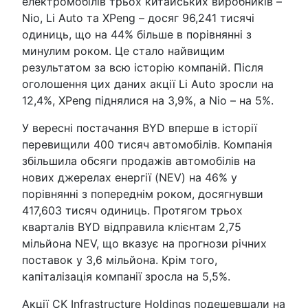
електромобілів трьох китайських виробників –
Nio, Li Auto та XPeng – досяг 96,241 тисячі
одиниць, що на 44% більше в порівнянні з
минулим роком. Це стало найвищим
результатом за всю історію компаній. Після
оголошення цих даних акції Li Auto зросли на
12,4%, XPeng піднялися на 3,9%, а Nio – на 5%.
У вересні постачання BYD вперше в історії
перевищили 400 тисяч автомобілів. Компанія
збільшила обсяги продажів автомобілів на
нових джерелах енергії (NEV) на 46% у
порівнянні з попереднім роком, досягнувши
417,603 тисяч одиниць. Протягом трьох
кварталів BYD відправила клієнтам 2,75
мільйона NEV, що вказує на прогнози річних
поставок у 3,6 мільйона. Крім того,
капіталізація компанії зросла на 5,5%.
Акції CK Infrastructure Holdings подешевшали на