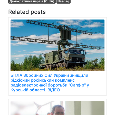
Демократична партія (США)
Nasdaq
Related posts
БПЛА Збройних Сил України знищили
рідкісний російський комплекс
радіоелектронної боротьби "Сапфір" у
Курській області. ВІДЕО