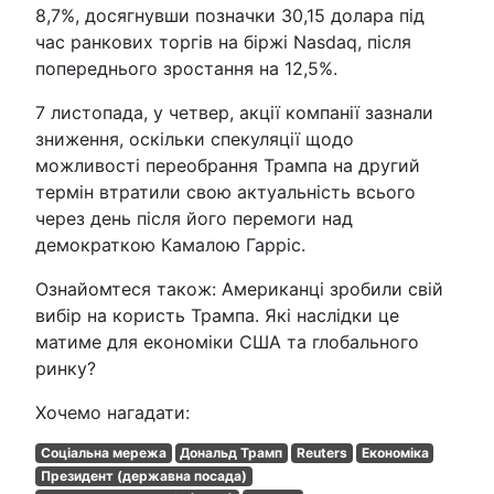
8,7%, досягнувши позначки 30,15 долара під
час ранкових торгів на біржі Nasdaq, після
попереднього зростання на 12,5%.
7 листопада, у четвер, акції компанії зазнали
зниження, оскільки спекуляції щодо
можливості переобрання Трампа на другий
термін втратили свою актуальність всього
через день після його перемоги над
демократкою Камалою Гарріс.
Ознайомтеся також: Американці зробили свій
вибір на користь Трампа. Які наслідки це
матиме для економіки США та глобального
ринку?
Хочемо нагадати:
Соціальна мережа
Дональд Трамп
Reuters
Економіка
Президент (державна посада)