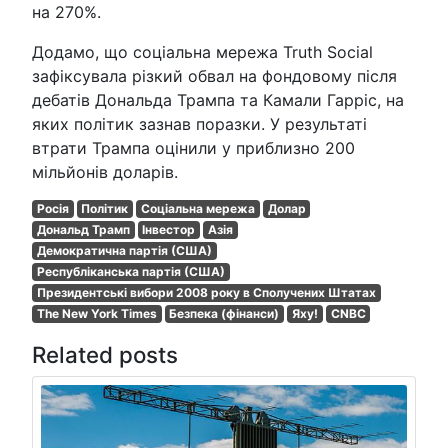
на 270%.
Додамо, що соціальна мережа Truth Social
зафіксувала різкий обвал на фондовому після
дебатів Дональда Трампа та Камали Гарріс, на
яких політик зазнав поразки. У результаті
втрати Трампа оцінили у приблизно 200
мільйонів доларів.
Росія
Політик
Соціальна мережа
Долар
Дональд Трамп
Інвестор
Азія
Демократична партія (США)
Республіканська партія (США)
Президентські вибори 2008 року в Сполучених Штатах
The New York Times
Безпека (фінанси)
Яху!
CNBC
Related posts