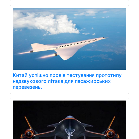
Китай успішно провів тестування прототипу
надзвукового літака для пасажирських
перевезень.