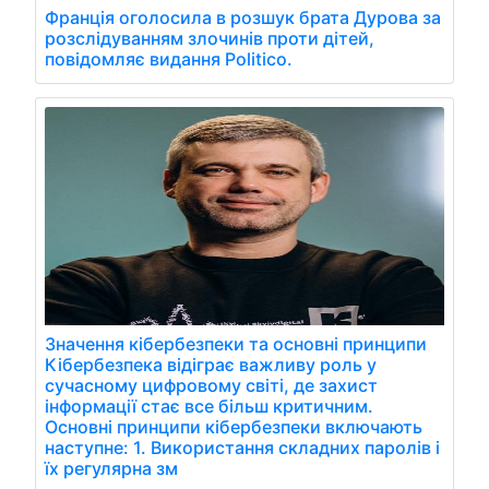
Франція оголосила в розшук брата Дурова за
розслідуванням злочинів проти дітей,
повідомляє видання Politico.
Значення кібербезпеки та основні принципи
Кібербезпека відіграє важливу роль у
сучасному цифровому світі, де захист
інформації стає все більш критичним.
Основні принципи кібербезпеки включають
наступне: 1. Використання складних паролів і
їх регулярна зм