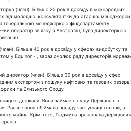
торка (член). Більше 25 років досвіду в міжнародних
ях від молодшої консультантки до старшої менеджерки
ла генеральною менеджеркою фіндепартаменту
2-ий оператор зв'язку в Австралії); була директоркою
итанія).
член). Більше 40 років досвіду у сферах видобутку та
нтом у Equinor - , зараз очолює раду директорів норвез
й директор (член). Більше 30 років досвіду у сфері
одним експертом з пошуку нафтових та газових резерві
Африки та Близького Сходу.
авницею держави. Вона займає посаду Державного
и. Раніше вона обіймала посаду заступниці голови, а
вного майна. Крім того, Людмила працювала державни
еранів.