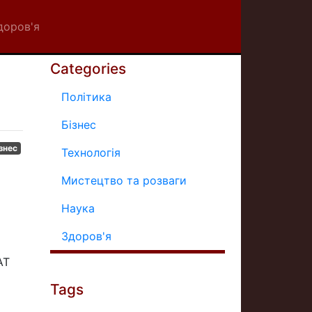
доров'я
Categories
Політика
Бізнес
знес
Технологія
Мистецтво та розваги
Наука
Здоров'я
АТ
Tags