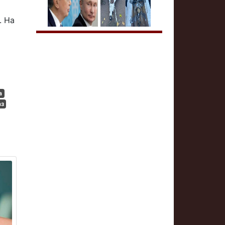
. На
а
аз