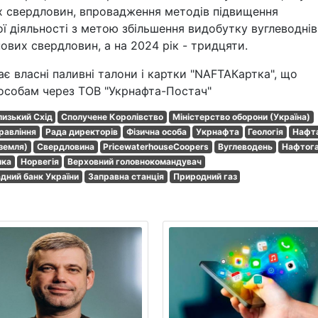
х свердловин, впровадження методів підвищення
ої діяльності з метою збільшення видобутку вуглеводнів
нових свердловин, а на 2024 рік - тридцяти.
є власні паливні талони і картки "NAFTAКартка", що
особам через ТОВ "Укрнафта-Постач"
лизький Схід
Сполучене Королівство
Міністерство оборони (Україна)
равління
Рада директорів
Фізична особа
Укрнафта
Геологія
Нафт
земля)
Свердловина
PricewaterhouseCoopers
Вуглеводень
Нафтог
ика
Норвегія
Верховний головнокомандувач
дний банк України
Заправна станція
Природний газ