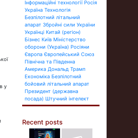
Інформаційні технології
Росія
Україна
Технологія
Безпілотний літальний
апарат
Збройні сили України
Українці
Китай (регіон)
Бізнес
Київ
Міністерство
оборони (Україна)
Росіяни
Європа
Європейський Союз
ької
Північна та Південна
Америка
Дональд Трамп
Економіка
Безпілотний
бойовий літальний апарат
в у
Президент (державна
посада)
Штучний інтелект
м
Recent posts