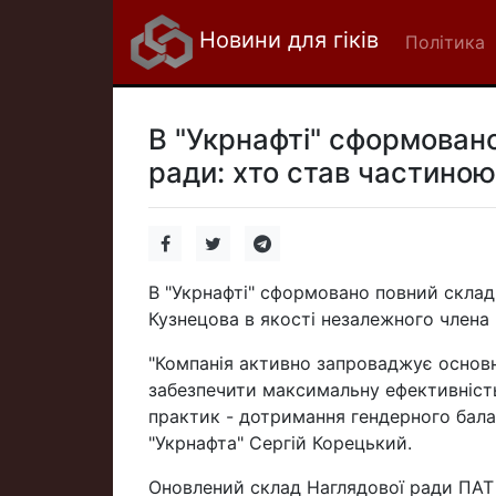
Новини для гіків
Політика
В "Укрнафті" сформован
ради: хто став частино
В "Укрнафті" сформовано повний склад
Кузнецова в якості незалежного члена 
"Компанія активно запроваджує основ
забезпечити максимальну ефективніст
практик - дотримання гендерного бала
"Укрнафта" Сергій Корецький.
Оновлений склад Наглядової ради ПАТ 