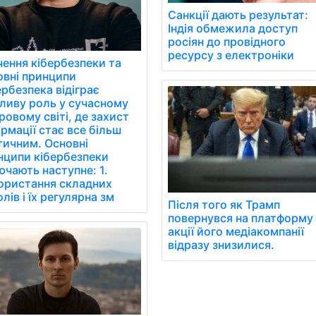
Санкції дають результат:
Індія обмежила доступ
росіян до провідного
ресурсу з електроніки
чення кібербезпеки та
овні принципи
рбезпека відіграє
ливу роль у сучасному
овому світі, де захист
рмації стає все більш
тичним. Основні
нципи кібербезпеки
чають наступне: 1.
ористання складних
лів і їх регулярна зм
Після того як Трамп
повернувся на платформу 
акції його медіакомпанії
відразу знизилися.