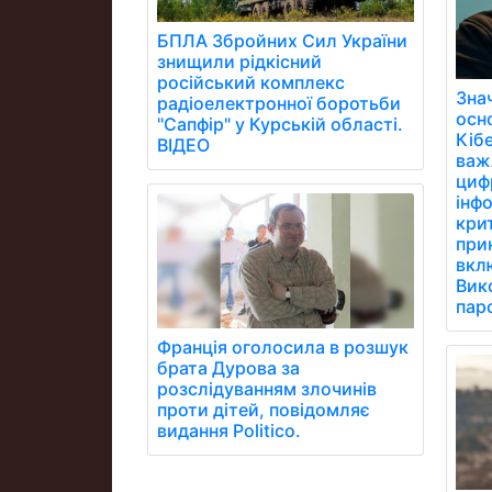
БПЛА Збройних Сил України
знищили рідкісний
російський комплекс
Зна
радіоелектронної боротьби
осн
"Сапфір" у Курській області.
Кібе
ВІДЕО
важ
цифр
інфо
кри
при
вклю
Вик
паро
Франція оголосила в розшук
брата Дурова за
розслідуванням злочинів
проти дітей, повідомляє
видання Politico.