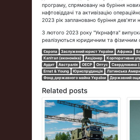
програму, спрямовану на буріння нови
нафтовіддачі та активізацію операційн
2023 рік заплановано буріння дев'яти 
З лютого 2023 року "Укрнафта" випуска
реалізуються юридичним та фізичним 
Європа
Заслужений юрист України
Африка
Б
Капітал (економіка)
Акціонер
Корпоративне уп
Аудит
Австралія
ОЕСР
Оптус
Свердловина (
Ernst & Young
Юриспруденція
Латинська Амер
Фонд державного майна України
Державний оща
Related posts