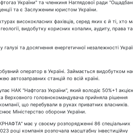
фтогаз України" та членкиня Наглядової ради "Ощадбанк
денції та є Заслуженим юристом України.
ктурах висококласних фахівців, серед яких є й ті, хто м
геології, видобутку корисних копалин, аудиту, права та
галузі та досягнення енергетичної незалежності Украї
обувний оператор в Україні. Займається видобутком н
ею автозаправних станцій по всій країні.
пає НАК "Нафтогаз України", який володіє 50%+1 акціє
вка Верховного головнокомандувача прийняла рішення
компанії, що перебували в руках приватних власників.
йснює Міністерство оборони України.
УКРНАФТА" має у своєму розпорядженні 86 спеціальних
2023 році компанія розпочала масштабну інвестиційну