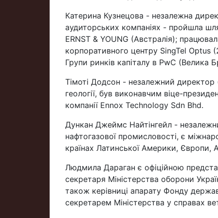
Катерина Кузнецова - незалежна дирек
аудиторських компаніях - пройшла шл
ERNST & YOUNG (Австралія); працюва
корпоративного центру SingTel Optus (
Групи ринків капіталу в PwC (Велика Бр
Тімоті Додсон - незалежний директор (
геології, був виконавчим віце-президе
компанії Ennox Technology Sdn Bhd.
Дункан Джеймс Найтінгейл - незалежни
нафтогазової промисловості, є міжнар
країнах Латинської Америки, Європи, 
Людмила Дараган є офіційною предст
секретаря Міністерства оборони Україн
також керівниці апарату Фонду держа
секретарем Міністерства у справах вет