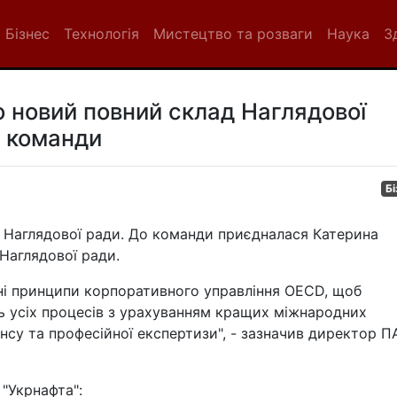
Бізнес
Технологія
Мистецтво та розваги
Наука
З
о новий повний склад Наглядової
ю команди
Бі
 Наглядової ради. До команди приєдналася Катерина
Наглядової ради.
ні принципи корпоративного управління OECD, щоб
ь усіх процесів з урахуванням кращих міжнародних
нсу та професійної експертизи", - зазначив директор П
"Укрнафта":