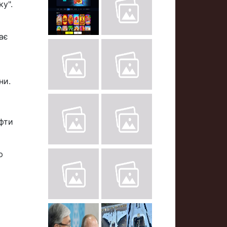
у".
ає
ни.
афти
ю