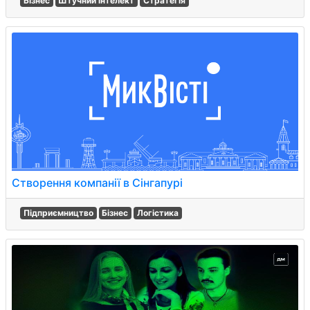
Бізнес
Штучний інтелект
Стратегія
Створення компанії в Сінгапурі
Підприємництво
Бізнес
Логістика