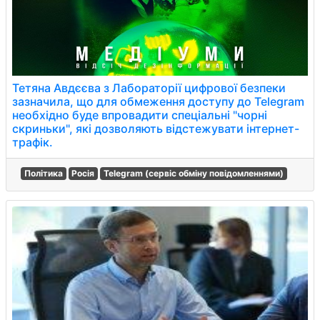
Тетяна Авдєєва з Лабораторії цифрової безпеки
зазначила, що для обмеження доступу до Telegram
необхідно буде впровадити спеціальні "чорні
скриньки", які дозволяють відстежувати інтернет-
трафік.
Політика
Росія
Telegram (сервіс обміну повідомленнями)