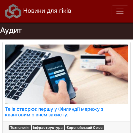
Новини для гіків
Аудит
Telia створює першу у Фінляндії мережу з
квантовим рівнем захисту.
Технологія
Інфраструктура
Європейський Союз